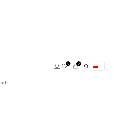
0
0
oria