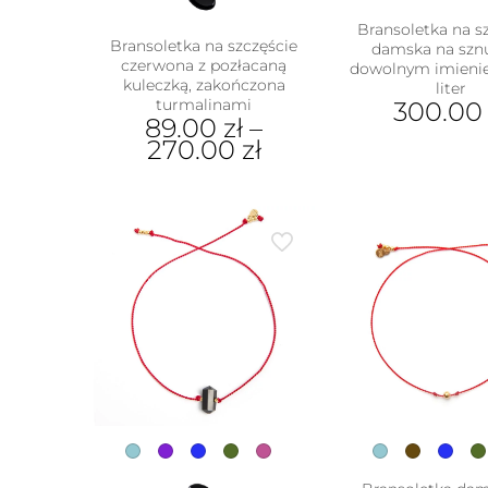
Bransoletka na s
Bransoletka na szczęście
damska na szn
czerwona z pozłacaną
dowolnym imieni
kuleczką, zakończona
liter
turmalinami
300.0
89.00
zł
–
270.00
zł
Ten
produkt
ma
wiele
wariantów.
Opcje
można
wybrać
na
stronie
produktu
w