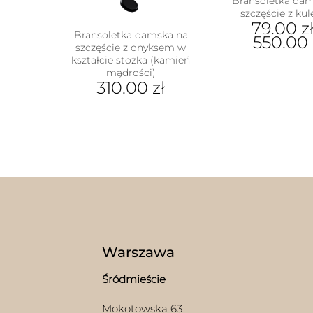
Bransoletka da
szczęście z ku
79.00
z
Bransoletka damska na
550.00
szczęście z onyksem w
kształcie stożka (kamień
Ten
mądrości)
prod
310.00
zł
ma
wiel
Ten
wari
produkt
Opcj
ma
moż
wiele
wybr
wariantów.
na
Opcje
stron
można
prod
wybrać
na
stronie
produktu
Warszawa
Śródmieście
Mokotowska 63