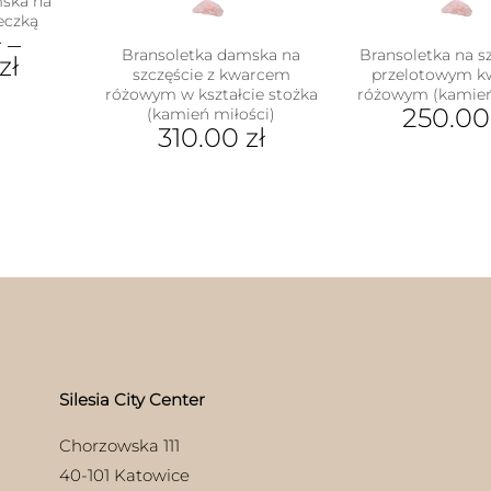
mska na
leczką
ł
–
Bransoletka damska na
Bransoletka na sz
zł
szczęście z kwarcem
przelotowym 
różowym w kształcie stożka
różowym (kamień
250.0
(kamień miłości)
ukt
310.00
zł
Ten
e
Ten
pro
antów.
produkt
ma
e
ma
wiel
na
wiele
war
ać
wariantów.
Opc
Opcje
moż
ie
można
wyb
uktu
wybrać
na
na
stro
stronie
pro
produktu
Silesia City Center
Chorzowska 111
40-101 Katowice