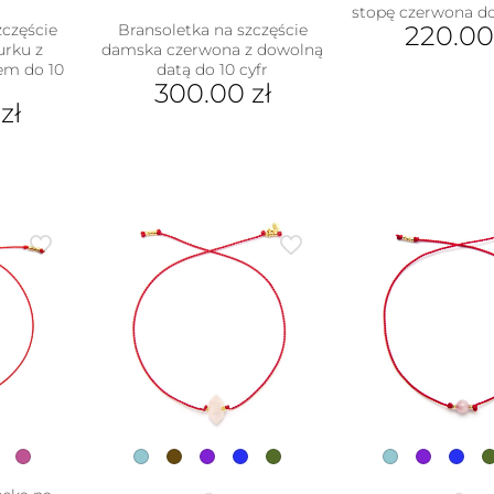
stopę czerwona d
zczęście
Bransoletka na szczęście
220.0
urku z
damska czerwona z dowolną
em do 10
datą do 10 cyfr
300.00
zł
0
zł