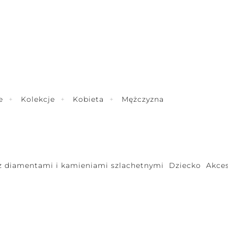
e
Kolekcje
Kobieta
Mężczyzna
 z diamentami i kamieniami szlachetnymi
Dziecko
Akces