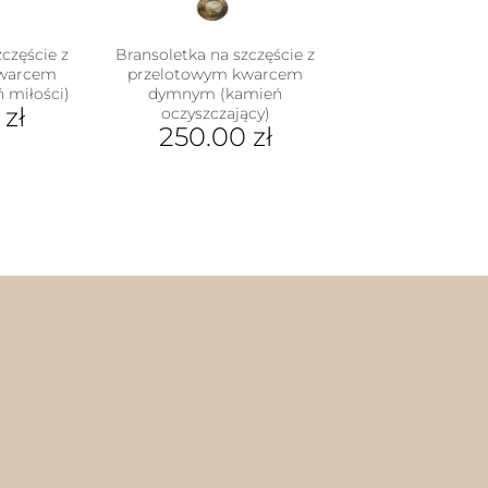
częście z
Bransoletka na szczęście z
kwarcem
przelotowym kwarcem
 miłości)
dymnym (kamień
0
zł
oczyszczający)
250.00
zł
Ten
dukt
produkt
ma
e
wiele
iantów.
wariantów.
je
Opcje
na
można
rać
wybrać
na
nie
stronie
duktu
produktu