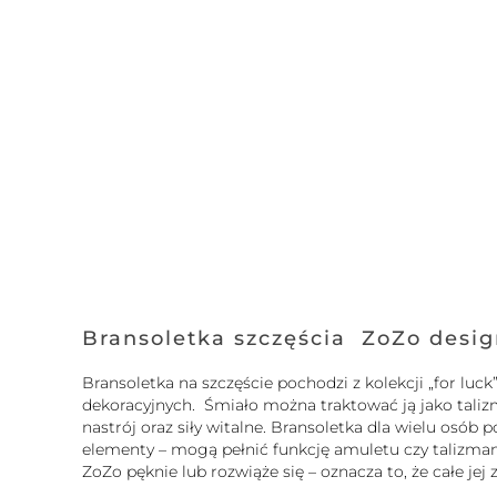
Bransoletka szczęścia ZoZo desi
Bransoletka na szczęście pochodzi z kolekcji „for l
dekoracyjnych. Śmiało można traktować ją jako tali
nastrój oraz siły witalne. Bransoletka dla wielu osó
elementy – mogą pełnić funkcję amuletu czy talizmanu.
ZoZo pęknie lub rozwiąże się – oznacza to, że całe je