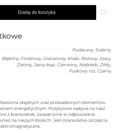
Dodaj do koszyka
atkowe
Pozłacany
,
Srebrny
Błękitny, Fioletowy, Granatowy, Khaki, Różowy, Szary,
Zielony, Jasny brąz, Czerwony, Niebieski, Żółty,
Pudrowy róż, Czarny
 pozbawiona zbędnych oraz przesadzonych elementów
iałaniem energetycznym. Pozytywnie wpływa na nasz
które z bransoletek, zaopatrzone w odpowiednie
ież na naszych bliskich. Jeśli bransoletka szczęścia
 elektromagnetyczne.