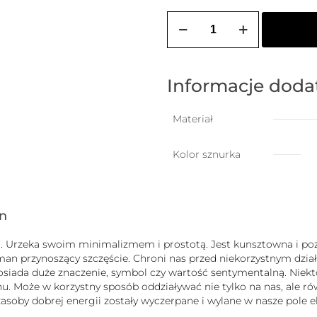
ilość
ZOZO
CHARMS
-
bransoletka
damska
Informacje dod
na
szczęście
z
Materiał
wiszącą
koniczynką
Kolor sznurka
gn
uck”. Urzeka swoim minimalizmem i prostotą. Jest kunsztowna i
zman przynoszący szczęście. Chroni nas przed niekorzystnym dz
b posiada duże znaczenie, symbol czy wartość sentymentalną. Nie
 Może w korzystny sposób oddziaływać nie tylko na nas, ale równ
j zasoby dobrej energii zostały wyczerpane i wylane w nasze pole