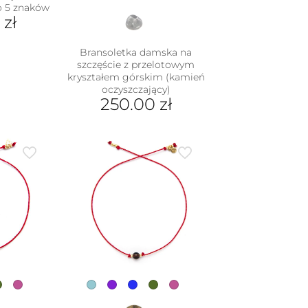
o 5 znaków
0
zł
Bransoletka damska na
szczęście z przelotowym
kryształem górskim (kamień
oczyszczający)
250.00
zł
Ten
produkt
ma
wiele
wariantów.
Opcje
można
wybrać
na
stronie
produktu