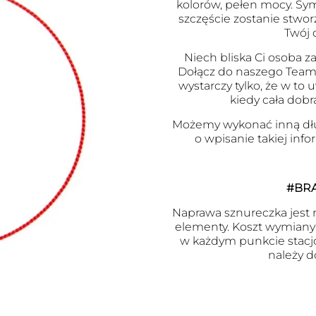
kolorów, pełen mocy. Symb
szczęście zostanie stwor
Twój 
Niech bliska Ci osoba za
Dołącz do naszego Team
wystarczy tylko, że w to
kiedy cała dobr
Możemy wykonać inną dł
o wpisanie takiej inf
#BR
Naprawa sznureczka jest m
elementy. Koszt wymiany j
w każdym punkcie stacj
należy d