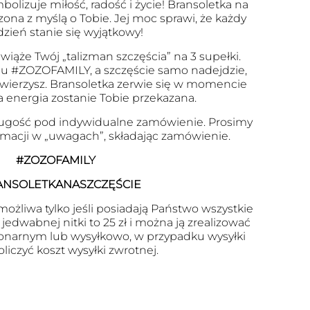
olizuje miłość, radość i życie! Bransoletka na
zona z myślą o Tobie. Jej moc sprawi, że każdy
dzień stanie się wyjątkowy!
wiąże Twój „talizman szczęścia” na 3 supełki.
u #ZOZOFAMILY, a szczęście samo nadejdzie,
 uwierzysz. Bransoletka zerwie się w momencie
a energia zostanie Tobie przekazana.
ugość pod indywidualne zamówienie. Prosimy
ormacji w „uwagach”, składając zamówienie.
#ZOZOFAMILY
ANSOLETKANASZCZĘŚCIE
ożliwa tylko jeśli posiadają Państwo wszystkie
edwabnej nitki to 25 zł i można ją zrealizować
onarnym lub wysyłkowo, w przypadku wysyłki
oliczyć koszt wysyłki zwrotnej.