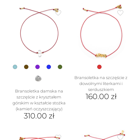
wariantów.
produkt
Opcje
ma
można
wiele
wybrać
wariantów.
na
Opcje
stronie
można
produktu
wybrać
na
stronie
produktu
Bransoletka na szczęście z
dowolnymi literkami i
serduszkiem
Bransoletka damska na
160.00
zł
szczęście z kryształem
górskim w kształcie stożka
Ten
(kamień oczyszczający)
produkt
310.00
zł
ma
wiele
Ten
wariantów.
produkt
Opcje
ma
można