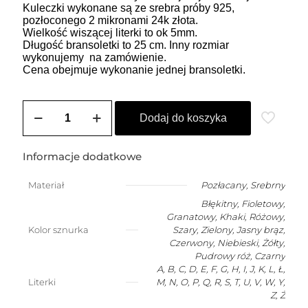
Kuleczki wykonane są ze srebra próby 925,
pozłoconego 2 mikronami 24k złota.
Wielkość wiszącej literki to ok 5mm.
Długość bransoletki to 25 cm. Inny rozmiar
wykonujemy na zamówienie.
Cena obejmuje wykonanie jednej bransoletki.
ilość
Bransoletka
Dodaj do koszyka
damska
na
szczęście
Informacje dodatkowe
z
dowolną
Materiał
Pozłacany
,
Srebrny
wiszącą
Błękitny, Fioletowy,
literką
Granatowy, Khaki, Różowy,
Kolor sznurka
Szary, Zielony, Jasny brąz,
Czerwony, Niebieski, Żółty,
Pudrowy róż, Czarny
A, B, C, D, E, F, G, H, I, J, K, L, Ł,
Literki
M, N, O, P, Q, R, S, T, U, V, W, Y,
Z, Ż