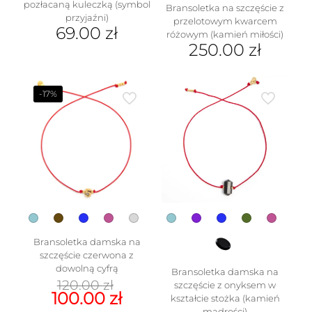
pozłacaną kuleczką (symbol
Bransoletka na szczęście z
przyjaźni)
przelotowym kwarcem
69.00
zł
różowym (kamień miłości)
250.00
zł
Ten
produkt
ma
-17%
wiele
wariantów.
Opcje
można
wybrać
na
stronie
produktu
Bransoletka damska na
szczęście czerwona z
dowolną cyfrą
Bransoletka damska na
Pierwotna
120.00
zł
szczęście z onyksem w
cena
Aktualna
100.00
zł
kształcie stożka (kamień
wynosiła:
cena
mądrości)