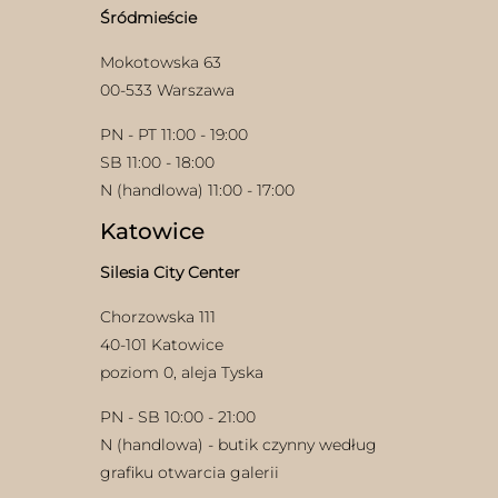
stronie
Śródmieście
produktu
Mokotowska 63
00-533 Warszawa
PN - PT 11:00 - 19:00
SB 11:00 - 18:00
N (handlowa) 11:00 - 17:00
Katowice
Silesia City Center
Chorzowska 111
40-101 Katowice
poziom 0, aleja Tyska
PN - SB 10:00 - 21:00
N (handlowa) - butik czynny według
grafiku otwarcia galerii