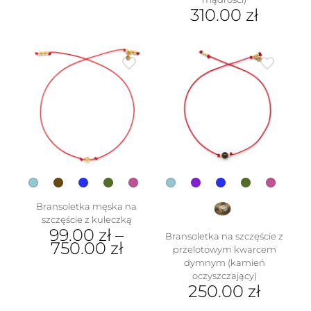
Ten
120.00 zł.
wynosi:
310.00
zł
produkt
100.00 zł.
ma
Ten
wiele
produkt
wariantów.
ma
Opcje
wiele
można
wariantów.
wybrać
Opcje
na
można
stronie
wybrać
produktu
na
stronie
produktu
Bransoletka męska na
szczęście z kuleczką
99.00
zł
–
Bransoletka na szczęście z
750.00
zł
przelotowym kwarcem
dymnym (kamień
Ten
oczyszczający)
produkt
250.00
zł
ma
wiele
Ten