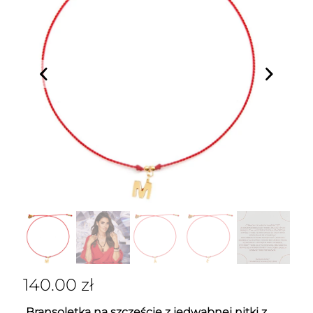
140.00
zł
Bransoletka na szczęście z jedwabnej nitki z