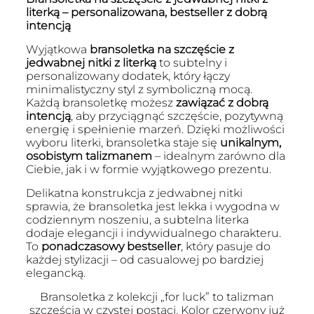
literką – personalizowana, bestseller z dobrą
intencją
Wyjątkowa
bransoletka na szczęście z
jedwabnej nitki z literką
to subtelny i
personalizowany dodatek, który łączy
minimalistyczny styl z symboliczną mocą.
Każdą bransoletkę możesz
zawiązać z dobrą
intencją
, aby przyciągnąć szczęście, pozytywną
energię i spełnienie marzeń. Dzięki możliwości
wyboru literki, bransoletka staje się
unikalnym,
osobistym talizmanem
– idealnym zarówno dla
Ciebie, jak i w formie wyjątkowego prezentu.
Delikatna konstrukcja z jedwabnej nitki
sprawia, że bransoletka jest lekka i wygodna w
codziennym noszeniu, a subtelna literka
dodaje elegancji i indywidualnego charakteru.
To
ponadczasowy bestseller
, który pasuje do
każdej stylizacji – od casualowej po bardziej
elegancką.
Bransoletka z kolekcji „for luck” to talizman
szczęścia w czystej postaci. Kolor czerwony już