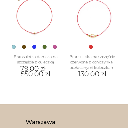
wiele
wybrać
wariantów.
na
Opcje
stronie
można
produktu
wybrać
na
stronie
produktu
Bransoletka damska na
Bransoletka na szczęście
szczęście z kuleczką
czerwona z koniczynką i
79.00
zł
–
pozłacanymi kuleczkami
550.00
zł
130.00
zł
Ten
produkt
ma
wiele
wariantów.
Opcje
można
wybrać
Warszawa
na