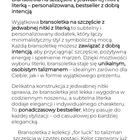
literką – personalizowana, bestseller z dobrą
intencją
Wyjątkowa
bransoletka na szczęście z
jedwabnej nitki z literką
to subtelny i
personalizowany dodatek, który łączy
minimalistyczny styl z symboliczną mocą.
Każdą bransoletkę możesz
zawiązać z dobrą
intencją
, aby przyciągnąć szczęście, pozytywną
energię i spełnienie marzeń. Dzięki możliwości
wyboru literki, bransoletka staje się
unikalnym,
osobistym talizmanem
– idealnym zarówno dla
Ciebie, jak i w formie wyjątkowego prezentu.
Delikatna konstrukcja z jedwabnej nitki
sprawia, że bransoletka jest lekka i wygodna w
codziennym noszeniu, a subtelna literka
dodaje elegancji i indywidualnego charakteru.
To
ponadczasowy bestseller
, który pasuje do
każdej stylizacji – od casualowej po bardziej
elegancką.
Bransoletka z kolekcji „for luck” to talizman
szczęścia w czystej postaci. Kolor czerwony już