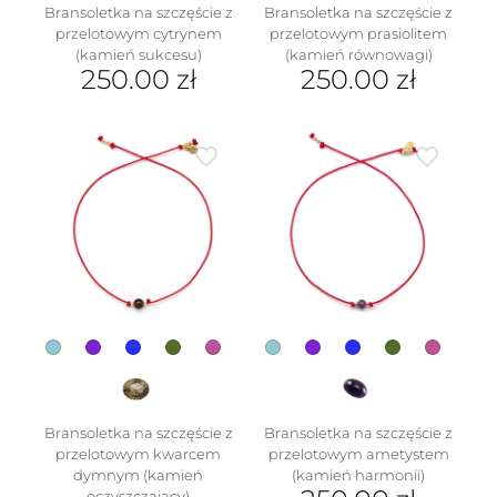
Bransoletka na szczęście z
Bransoletka na szczęście z
przelotowym cytrynem
przelotowym prasiolitem
(kamień sukcesu)
(kamień równowagi)
250.00
zł
250.00
zł
Ten
Ten
produkt
produkt
ma
ma
wiele
wiele
wariantów.
wariantów.
Opcje
Opcje
można
można
wybrać
wybrać
na
na
stronie
stronie
produktu
produktu
Bransoletka na szczęście z
Bransoletka na szczęście z
przelotowym kwarcem
przelotowym ametystem
dymnym (kamień
(kamień harmonii)
oczyszczający)