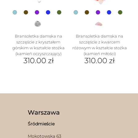
produktu
Bransoletka damska na
Bransoletka damska na
szczęście z kryształem
szczęście z kwarcem
górskim w kształcie stożka
różowym w kształcie stożka
(kamień oczyszczający)
(kamień miłości)
310.00
zł
310.00
zł
Ten
Ten
produkt
produkt
ma
ma
wiele
wiele
wariantów.
wariantów.
Opcje
Opcje
można
można
wybrać
wybrać
Warszawa
na
na
stronie
stronie
Śródmieście
produktu
produktu
Mokotowska 63