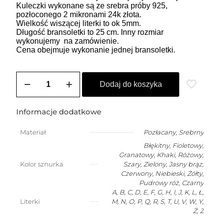
Kuleczki wykonane są ze srebra próby 925,
pozłoconego 2 mikronami 24k złota.
Wielkość wiszącej literki to ok 5mm.
Długość bransoletki to 25 cm. Inny rozmiar
wykonujemy na zamówienie.
Cena obejmuje wykonanie jednej bransoletki.
ilość
Bransoletka
Dodaj do koszyka
damska
na
szczęście
Informacje dodatkowe
z
dowolną
Materiał
Pozłacany
,
Srebrny
wiszącą
Błękitny, Fioletowy,
literką
Granatowy, Khaki, Różowy,
Kolor sznurka
Szary, Zielony, Jasny brąz,
Czerwony, Niebieski, Żółty,
Pudrowy róż, Czarny
A, B, C, D, E, F, G, H, I, J, K, L, Ł,
Literki
M, N, O, P, Q, R, S, T, U, V, W, Y,
Ż, Z