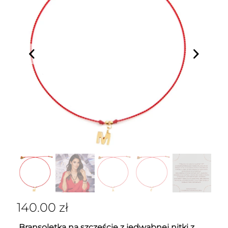
140.00
zł
Bransoletka na szczęście z jedwabnej nitki z