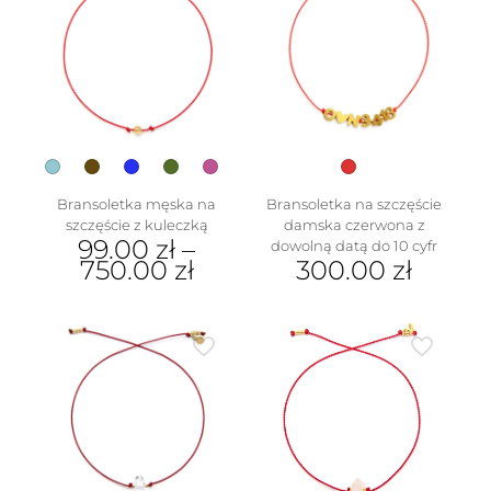
Bransoletka męska na
Bransoletka na szczęście
szczęście z kuleczką
damska czerwona z
99.00
zł
–
dowolną datą do 10 cyfr
750.00
zł
300.00
zł
Ten
produkt
ma
wiele
wariantów.
Opcje
można
wybrać
na
stronie