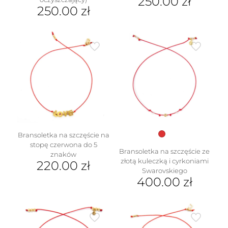
250.00
zł
250.00
zł
Ten
Ten
produkt
produkt
ma
ma
wiele
wiele
wariantów.
wariantów.
Opcje
Opcje
można
można
wybrać
wybrać
na
na
stronie
stronie
produktu
produktu
Bransoletka na szczęście na
stopę czerwona do 5
Bransoletka na szczęście ze
znaków
złotą kuleczką i cyrkoniami
220.00
zł
Swarovskiego
400.00
zł