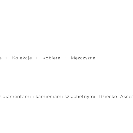
e
Kolekcje
Kobieta
Mężczyzna
 z diamentami i kamieniami szlachetnymi
Dziecko
Akces