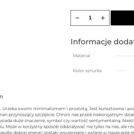
ilość
ZOZO
CHARMS
-
bransoletka
damska
Informacje dod
na
szczęście
z
Materiał
wiszącą
koniczynką
Kolor sznurka
gn
uck”. Urzeka swoim minimalizmem i prostotą. Jest kunsztowna i
zman przynoszący szczęście. Chroni nas przed niekorzystnym dz
b posiada duże znaczenie, symbol czy wartość sentymentalną. Nie
 Może w korzystny sposób oddziaływać nie tylko na nas, ale równ
j zasoby dobrej energii zostały wyczerpane i wylane w nasze pole