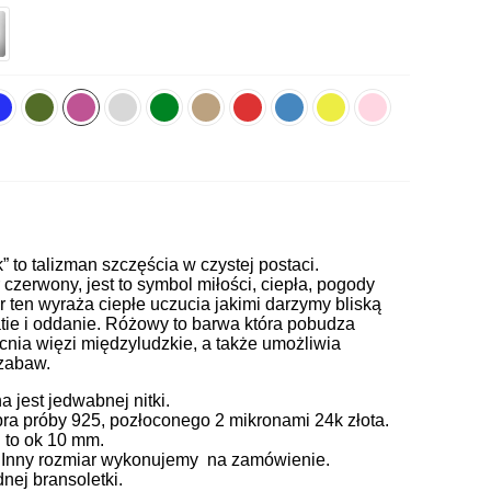
k” to talizman szczęścia w czystej postaci.
zerwony, jest to symbol miłości, ciepła, pogody
or ten wyraża ciepłe uczucia jakimi darzymy bliską
ie i oddanie. Różowy to barwa która pobudza
cnia więzi międzyludzkie, a także umożliwia
 zabaw.
jest jedwabnej nitki.
ra próby 925, pozłoconego 2 mikronami 24k złota.
 to ok 10 mm.
. Inny rozmiar wykonujemy na zamówienie.
ej bransoletki.