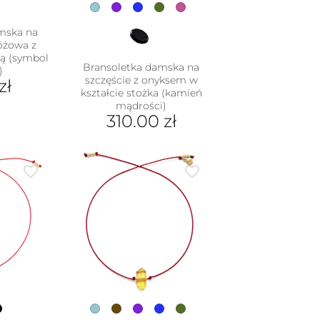
mska na
różowa z
ką (symbol
Bransoletka damska na
)
szczęście z onyksem w
zł
kształcie stożka (kamień
mądrości)
310.00
zł
Ten
produkt
ma
wiele
wariantów.
Opcje
można
wybrać
na
stronie
produktu