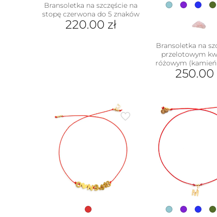
Bransoletka na szczęście na
stopę czerwona do 5 znaków
220.00
zł
Bransoletka na sz
przelotowym k
różowym (kamień 
250.00
Ten
prod
ma
wiel
wari
Opcj
moż
wybr
na
stron
prod
w