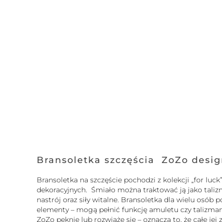
Bransoletka szczęścia ZoZo desi
Bransoletka na szczęście pochodzi z kolekcji „for l
dekoracyjnych. Śmiało można traktować ją jako tali
nastrój oraz siły witalne. Bransoletka dla wielu osó
elementy – mogą pełnić funkcję amuletu czy talizmanu.
ZoZo pęknie lub rozwiąże się – oznacza to, że całe je