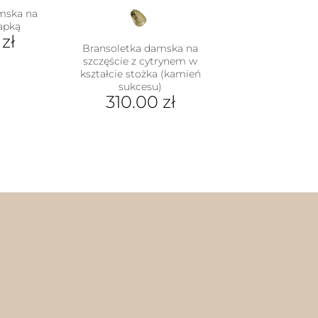
mska na
łapką
0
zł
Bransoletka damska na
szczęście z cytrynem w
kształcie stożka (kamień
dukt
sukcesu)
310.00
zł
e
iantów.
Ten
je
produkt
na
ma
rać
wiele
wariantów.
nie
Opcje
duktu
można
wybrać
na
stronie
produktu