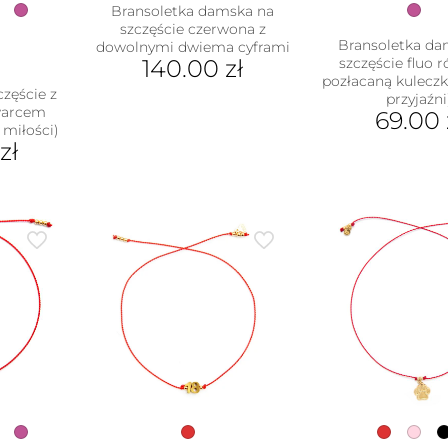
Bransoletka damska na
szczęście czerwona z
Bransoletka da
dowolnymi dwiema cyframi
140.00
zł
szczęście fluo 
pozłacaną kulecz
częście z
przyjaźni
warcem
69.00
miłości)
zł
ukt
e
antów.
e
na
ać
ie
uktu