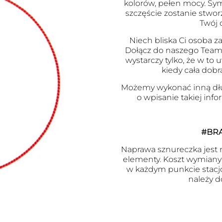
kolorów, pełen mocy. Symb
szczęście zostanie stwor
Twój 
Niech bliska Ci osoba za
Dołącz do naszego Team
wystarczy tylko, że w to
kiedy cała dobr
Możemy wykonać inną dł
o wpisanie takiej inf
#BR
Naprawa sznureczka jest m
elementy. Koszt wymiany j
w każdym punkcie stacj
należy d