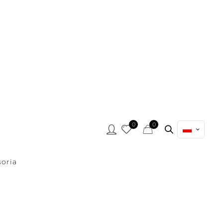
0
0
oria