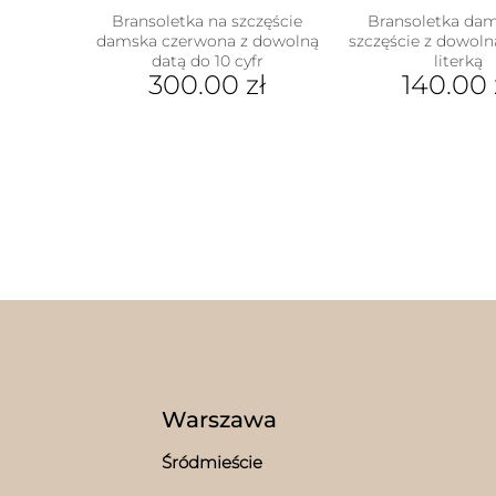
Bransoletka na szczęście
Bransoletka da
damska czerwona z dowolną
szczęście z dowoln
datą do 10 cyfr
literką
300.00
zł
140.00
Ten
prod
ma
wiel
wari
Opcj
moż
wybr
na
stron
prod
Warszawa
Śródmieście