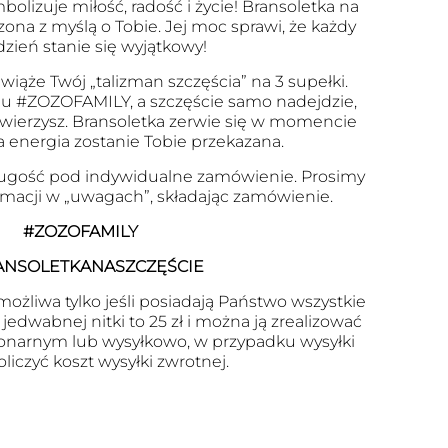
olizuje miłość, radość i życie! Bransoletka na
zona z myślą o Tobie. Jej moc sprawi, że każdy
dzień stanie się wyjątkowy!
wiąże Twój „talizman szczęścia” na 3 supełki.
u #ZOZOFAMILY, a szczęście samo nadejdzie,
 uwierzysz. Bransoletka zerwie się w momencie
a energia zostanie Tobie przekazana.
ugość pod indywidualne zamówienie. Prosimy
ormacji w „uwagach”, składając zamówienie.
#ZOZOFAMILY
ANSOLETKANASZCZĘŚCIE
ożliwa tylko jeśli posiadają Państwo wszystkie
edwabnej nitki to 25 zł i można ją zrealizować
onarnym lub wysyłkowo, w przypadku wysyłki
oliczyć koszt wysyłki zwrotnej.