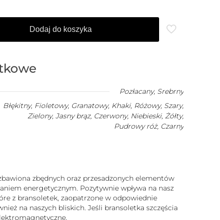
Dodaj do koszyka
atkowe
Pozłacany
,
Srebrny
Błękitny, Fioletowy, Granatowy, Khaki, Różowy, Szary,
Zielony, Jasny brąz, Czerwony, Niebieski, Żółty,
Pudrowy róż, Czarny
 pozbawiona zbędnych oraz przesadzonych elementów
iałaniem energetycznym. Pozytywnie wpływa na nasz
które z bransoletek, zaopatrzone w odpowiednie
ież na naszych bliskich. Jeśli bransoletka szczęścia
 elektromagnetyczne.