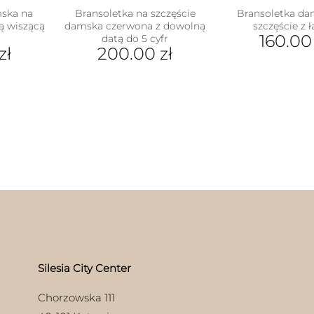
mska na
Bransoletka na szczęście
Bransoletka da
ą wiszącą
damska czerwona z dowolną
szczęście z 
160.0
datą do 5 cyfr
zł
200.00
zł
Ten
pro
ukt
ma
wiel
e
war
antów.
Opc
e
moż
na
wyb
ać
na
stro
ie
pro
uktu
Silesia City Center
Chorzowska 111