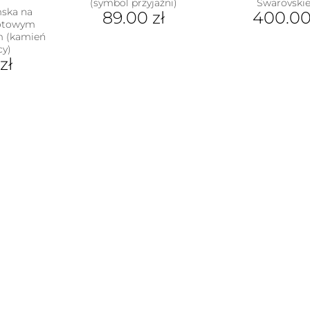
(symbol przyjaźni)
Swarovski
mska na
89.00
zł
400.0
lotowym
m (kamień
cy)
zł
ukt
e
antów.
e
na
ać
ie
uktu