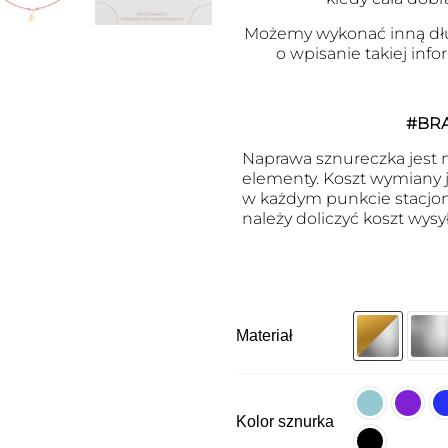
Możemy wykonać inną dł
o wpisanie takiej inf
#BR
Naprawa sznureczka jest m
elementy. Koszt wymiany je
w każdym punkcie stacjon
należy doliczyć koszt wysył
Materiał
Kolor sznurka