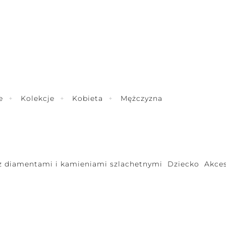
e
Kolekcje
Kobieta
Mężczyzna
 z diamentami i kamieniami szlachetnymi
Dziecko
Akces