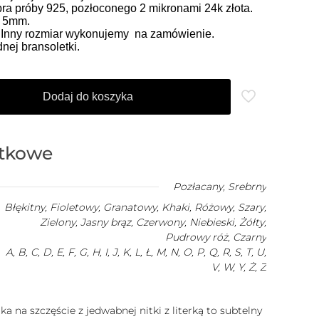
ra próby 925, pozłoconego 2 mikronami 24k złota.
k 5mm.
. Inny rozmiar wykonujemy na zamówienie.
ej bransoletki.
Dodaj do koszyka
atkowe
Pozłacany
,
Srebrny
Błękitny, Fioletowy, Granatowy, Khaki, Różowy, Szary,
Zielony, Jasny brąz, Czerwony, Niebieski, Żółty,
Pudrowy róż, Czarny
A, B, C, D, E, F, G, H, I, J, K, L, Ł, M, N, O, P, Q, R, S, T, U,
V, W, Y, Ż, Z
a na szczęście z jedwabnej nitki z literką to subtelny