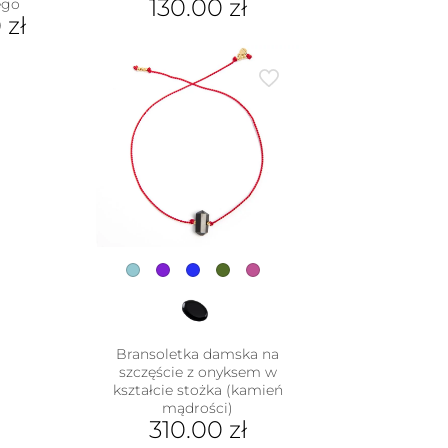
130.00
zł
ego
0
zł
Ten
produkt
ma
wiele
wariantów.
Opcje
można
wybrać
na
stronie
produktu
Bransoletka damska na
szczęście z onyksem w
kształcie stożka (kamień
mądrości)
310.00
zł