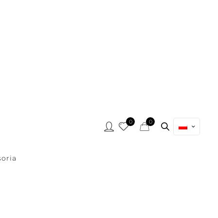
0
0
oria