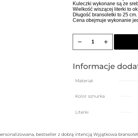
Kuleczki wykonane są ze sreb
Wielkość wiszącej literki to o
Długość bransoletki to 25 cm
Cena obejmuje wykonanie jedn
ilość
Bransoletka
damska
na
szczęście
z
Informacje dod
dowolną
wiszącą
literką
Materiał
Kolor sznurka
Literki
 personalizowana, bestseller z dobrą intencją Wyjątkowa bransoletk