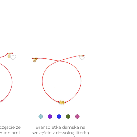
częście ze
Bransoletka damska na
cyrkoniami
szczęście z dowolną literką