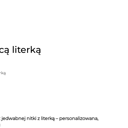
ą literką
rką
 jedwabnej nitki z literką – personalizowana,
ą