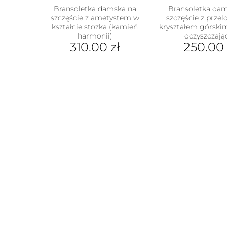
Bransoletka damska na
Bransoletka da
szczęście z ametystem w
szczęście z prze
kształcie stożka (kamień
kryształem górski
harmonii)
oczyszczają
310.00
zł
250.00
Ten
Ten
produkt
prod
ma
ma
wiele
wiel
wariantów.
wari
Opcje
Opcj
można
moż
wybrać
wybr
na
na
stronie
stron
produktu
prod