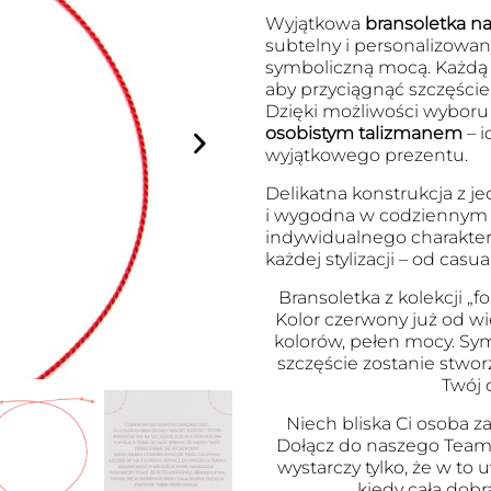
Wyjątkowa
bransoletka na 
subtelny i personalizowany
symboliczną mocą. Każdą
aby przyciągnąć szczęście
Dzięki możliwości wyboru l
osobistym talizmanem
– i
wyjątkowego prezentu.
Delikatna konstrukcja z je
i wygodna w codziennym no
indywidualnego charakter
każdej stylizacji – od cas
Bransoletka z kolekcji „fo
Kolor czerwony już od wi
kolorów, pełen mocy. Symb
szczęście zostanie stwor
Twój 
Niech bliska Ci osoba za
Dołącz do naszego Team
wystarczy tylko, że w to
kiedy cała dobr