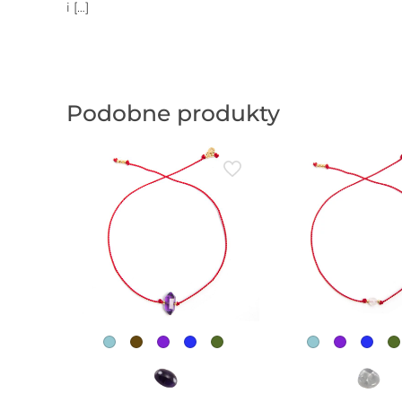
i
[…]
Podobne produkty
w