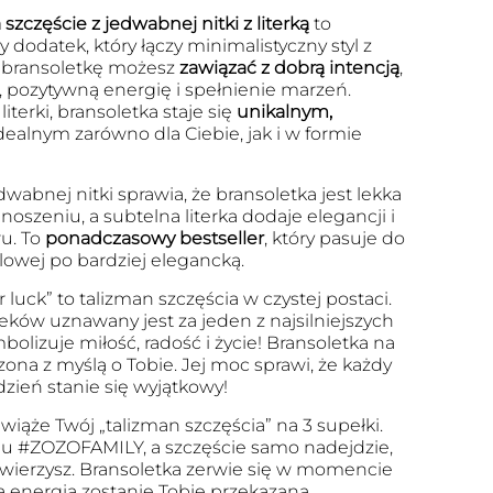
szczęście z jedwabnej nitki z literką
to
 dodatek, który łączy minimalistyczny styl z
 bransoletkę możesz
zawiązać z dobrą intencją
,
, pozytywną energię i spełnienie marzeń.
iterki, bransoletka staje się
unikalnym,
dealnym zarówno dla Ciebie, jak i w formie
dwabnej nitki sprawia, że bransoletka jest lekka
szeniu, a subtelna literka dodaje elegancji i
u. To
ponadczasowy bestseller
, który pasuje do
ualowej po bardziej elegancką.
r luck” to talizman szczęścia w czystej postaci.
eków uznawany jest za jeden z najsilniejszych
olizuje miłość, radość i życie! Bransoletka na
zona z myślą o Tobie. Jej moc sprawi, że każdy
dzień stanie się wyjątkowy!
wiąże Twój „talizman szczęścia” na 3 supełki.
u #ZOZOFAMILY, a szczęście samo nadejdzie,
 uwierzysz. Bransoletka zerwie się w momencie
a energia zostanie Tobie przekazana.