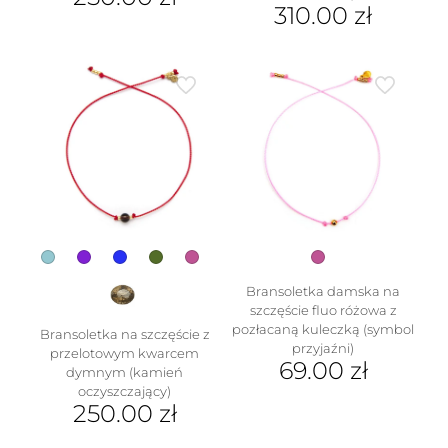
310.00
zł
Ten
produkt
Ten
ma
produkt
wiele
ma
wariantów.
wiele
Opcje
wariantów.
można
Opcje
wybrać
można
na
wybrać
stronie
na
produktu
stronie
produktu
Bransoletka damska na
szczęście fluo różowa z
pozłacaną kuleczką (symbol
Bransoletka na szczęście z
przyjaźni)
przelotowym kwarcem
69.00
zł
dymnym (kamień
oczyszczający)
250.00
zł
Ten