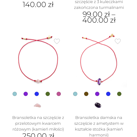
szczęście z 3 kuleczkami
140.00
zł
zakończona turmalinami
99.00
zł
–
400.00
zł
Ten
produkt
ma
wiele
wariantów.
Opcje
można
wybrać
na
stronie
produktu
Bransoletka na szczęście z
Bransoletka damska na
przelotowym kwarcem
szczęście z ametystem w
różowym (kamień miłości)
kształcie stożka (kamień
250.00
zł
harmonii)