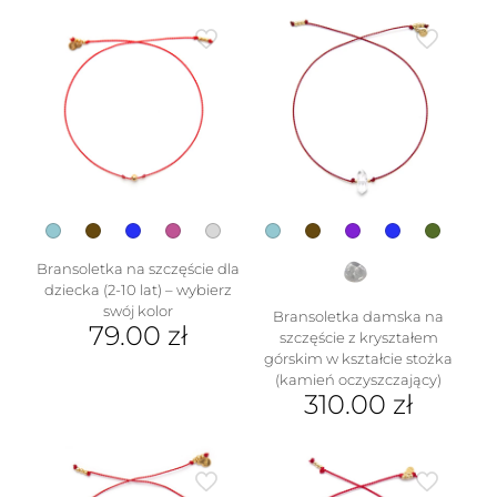
produkt
ma
wiele
wariantów.
Opcje
można
wybrać
na
stronie
produktu
Bransoletka na szczęście dla
dziecka (2-10 lat) – wybierz
swój kolor
Bransoletka damska na
79.00
zł
szczęście z kryształem
górskim w kształcie stożka
Ten
(kamień oczyszczający)
produkt
310.00
zł
ma
wiele
Ten
wariantów.
produkt
Opcje
ma
można
wiele