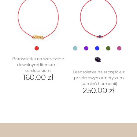
wybrać
wariantów.
na
Opcje
stronie
można
produktu
wybrać
na
stronie
produktu
Bransoletka na szczęście z
dowolnymi literkami i
serduszkiem
Bransoletka na szczęście z
160.00
zł
przelotowym ametystem
(kamień harmonii)
Ten
250.00
zł
produkt
ma
Ten
wiele
produkt
wariantów.
ma
Opcje
wiele
można
wariantów.
wybrać
Opcje
na
można