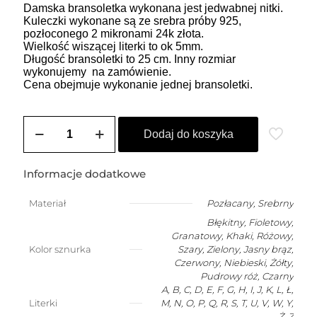
Damska bransoletka wykonana jest jedwabnej nitki.
Kuleczki wykonane są ze srebra próby 925,
pozłoconego 2 mikronami 24k złota.
Wielkość wiszącej literki to ok 5mm.
Długość bransoletki to 25 cm. Inny rozmiar
wykonujemy na zamówienie.
Cena obejmuje wykonanie jednej bransoletki.
ilość
Bransoletka
Dodaj do koszyka
damska
na
szczęście
Informacje dodatkowe
z
dowolną
Materiał
Pozłacany
,
Srebrny
wiszącą
Błękitny, Fioletowy,
literką
Granatowy, Khaki, Różowy,
Kolor sznurka
Szary, Zielony, Jasny brąz,
Czerwony, Niebieski, Żółty,
Pudrowy róż, Czarny
A, B, C, D, E, F, G, H, I, J, K, L, Ł,
Literki
M, N, O, P, Q, R, S, T, U, V, W, Y,
Ż, Z