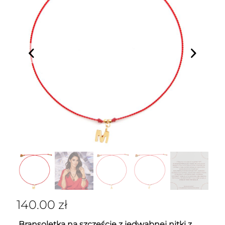
140.00
zł
Bransoletka na szczęście z jedwabnej nitki z