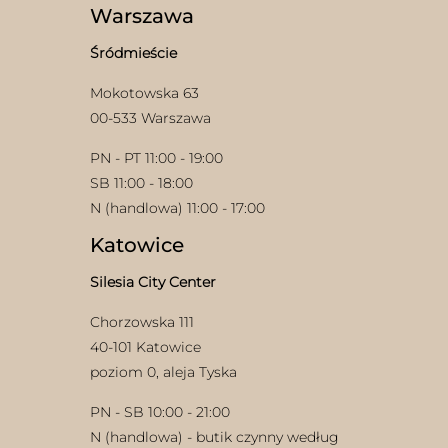
stronie
wybrać
Warszawa
produktu
na
stronie
Śródmieście
produktu
Mokotowska 63
00-533 Warszawa
PN - PT 11:00 - 19:00
SB 11:00 - 18:00
N (handlowa) 11:00 - 17:00
Katowice
Silesia City Center
Chorzowska 111
40-101 Katowice
poziom 0, aleja Tyska
PN - SB 10:00 - 21:00
N (handlowa) - butik czynny według