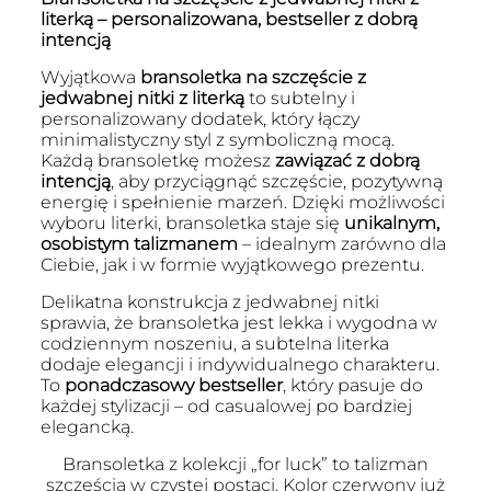
literką – personalizowana, bestseller z dobrą
intencją
Wyjątkowa
bransoletka na szczęście z
jedwabnej nitki z literką
to subtelny i
personalizowany dodatek, który łączy
minimalistyczny styl z symboliczną mocą.
Każdą bransoletkę możesz
zawiązać z dobrą
intencją
, aby przyciągnąć szczęście, pozytywną
energię i spełnienie marzeń. Dzięki możliwości
wyboru literki, bransoletka staje się
unikalnym,
osobistym talizmanem
– idealnym zarówno dla
Ciebie, jak i w formie wyjątkowego prezentu.
Delikatna konstrukcja z jedwabnej nitki
sprawia, że bransoletka jest lekka i wygodna w
codziennym noszeniu, a subtelna literka
dodaje elegancji i indywidualnego charakteru.
To
ponadczasowy bestseller
, który pasuje do
każdej stylizacji – od casualowej po bardziej
elegancką.
Bransoletka z kolekcji „for luck” to talizman
szczęścia w czystej postaci. Kolor czerwony już