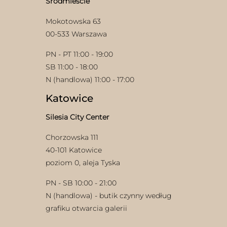
Śródmieście
produktu
produktu
Mokotowska 63
00-533 Warszawa
PN - PT 11:00 - 19:00
SB 11:00 - 18:00
N (handlowa) 11:00 - 17:00
Katowice
Silesia City Center
Chorzowska 111
40-101 Katowice
poziom 0, aleja Tyska
PN - SB 10:00 - 21:00
N (handlowa) - butik czynny według
grafiku otwarcia galerii