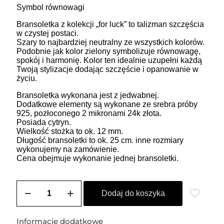
Symbol równowagi
Bransoletka z kolekcji „for luck” to talizman szczęścia
w czystej postaci.
Szary to najbardziej neutralny ze wszystkich kolorów.
Podobnie jak kolor zielony symbolizuje równowagę,
spokój i harmonię. Kolor ten idealnie uzupełni każdą
Twoją stylizacje dodając szczęście i opanowanie w
życiu.
Bransoletka wykonana jest z jedwabnej.
Dodatkowe elementy są wykonane ze srebra próby
925, pozłoconego 2 mikronami 24k złota.
Posiada cytryn.
Wielkość stożka to ok. 12 mm.
Długość bransoletki to ok. 25 cm. inne rozmiary
wykonujemy na zamówienie.
Cena obejmuje wykonanie jednej bransoletki.
ilość
Bransoletka
Dodaj do koszyka
damska
na
szczęście
Informacje dodatkowe