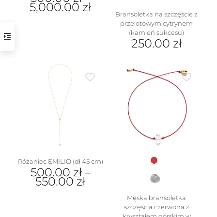
5,000.00
zł
Bransoletka na szczęście z
Ten
przelotowym cytrynem
produkt
(kamień sukcesu)
ma
250.00
zł
wiele
Ten
wariantów.
produkt
Opcje
ma
można
wiele
wybrać
w
wariantów.
na
Opcje
stronie
można
produktu
wybrać
na
stronie
produktu
Różaniec EMILIO (dł 45 cm)
500.00
zł
–
550.00
zł
Ten
Męska bransoletka
produkt
szczęścia czerwona z
ma
kryształem górskim w