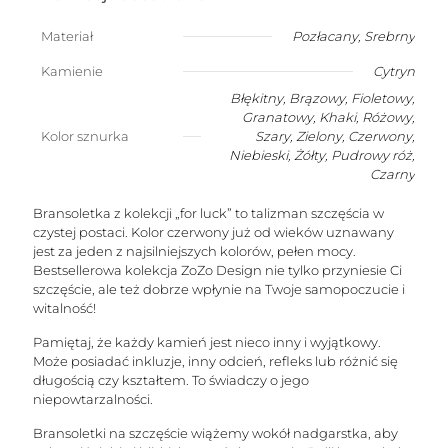
z
cytrynem
Materiał
Pozłacany
,
Srebrny
w
kształcie
Kamienie
Cytryn
stożka
Błękitny, Brązowy, Fioletowy,
(kamień
Granatowy, Khaki, Różowy,
sukcesu)
Kolor sznurka
Szary, Zielony, Czerwony,
Niebieski, Żółty, Pudrowy róż,
Czarny
Bransoletka z kolekcji „for luck” to talizman szczęścia w
czystej postaci. Kolor czerwony już od wieków uznawany
jest za jeden z najsilniejszych kolorów, pełen mocy.
Bestsellerowa kolekcja ZoZo Design nie tylko przyniesie Ci
szczęście, ale też dobrze wpłynie na Twoje samopoczucie i
witalność!
Pamiętaj, że każdy kamień jest nieco inny i wyjątkowy.
Może posiadać inkluzje, inny odcień, refleks lub różnić się
długością czy kształtem. To świadczy o jego
niepowtarzalności.
Bransoletki na szczęście wiążemy wokół nadgarstka, aby