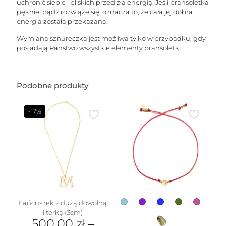
uchronić siebie i bliskich przed złą energią. Jeśli bransoletka
pęknie, bądź rozwiąże się, oznacza to, że cała jej dobra
energia została przekazana.
Wymiana sznureczka jest możliwa tylko w przypadku, gdy
posiadają Państwo wszystkie elementy bransoletki.
Podobne produkty
-17%
Łańcuszek z dużą dowolną
literką (3cm)
500.00
zł
–