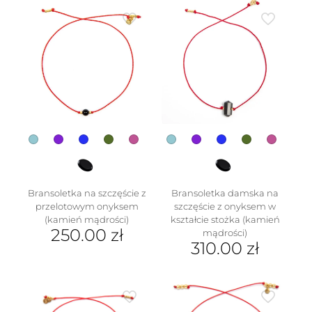
ma
wiele
wariantów.
Opcje
można
wybrać
na
stronie
produktu
Bransoletka na szczęście z
Bransoletka damska na
przelotowym onyksem
szczęście z onyksem w
(kamień mądrości)
kształcie stożka (kamień
250.00
zł
mądrości)
310.00
zł
Ten
produkt
Ten
ma
produkt
wiele
ma
wariantów.
wiele