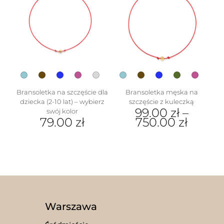
Opcje
wariantów.
można
Opcje
wybrać
można
na
wybrać
stronie
na
produktu
stronie
produktu
Bransoletka na szczęście dla
Bransoletka męska na
dziecka (2-10 lat) – wybierz
szczęście z kuleczką
99.00
zł
–
swój kolor
79.00
zł
750.00
zł
Ten
Ten
produkt
produkt
ma
ma
wiele
wiele
wariantów.
wariantów.
Opcje
Opcje
można
można
wybrać
wybrać
Warszawa
na
na
stronie
stronie