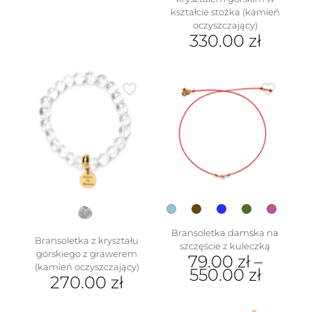
wiele
kształcie stożka (kamień
wariantów.
oczyszczający)
Opcje
330.00
zł
można
wybrać
na
stronie
produktu
Bransoletka damska na
Bransoletka z kryształu
szczęście z kuleczką
górskiego z grawerem
79.00
zł
–
(kamień oczyszczający)
550.00
zł
270.00
zł
Ten
produkt