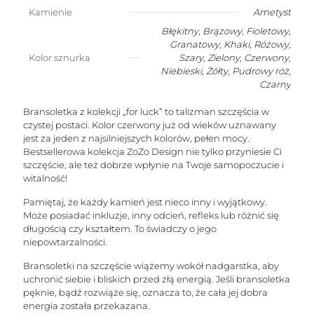
kształcie
Kamienie
Ametyst
stożka
Błękitny, Brązowy, Fioletowy,
(kamień
Granatowy, Khaki, Różowy,
harmonii)
Kolor sznurka
Szary, Zielony, Czerwony,
Niebieski, Żółty, Pudrowy róż,
Czarny
Bransoletka z kolekcji „for luck” to talizman szczęścia w
czystej postaci. Kolor czerwony już od wieków uznawany
jest za jeden z najsilniejszych kolorów, pełen mocy.
Bestsellerowa kolekcja ZoZo Design nie tylko przyniesie Ci
szczęście, ale też dobrze wpłynie na Twoje samopoczucie i
witalność!
Pamiętaj, że każdy kamień jest nieco inny i wyjątkowy.
Może posiadać inkluzje, inny odcień, refleks lub różnić się
długością czy kształtem. To świadczy o jego
niepowtarzalności.
Bransoletki na szczęście wiążemy wokół nadgarstka, aby
uchronić siebie i bliskich przed złą energią. Jeśli bransoletka
pęknie, bądź rozwiąże się, oznacza to, że cała jej dobra
energia została przekazana.