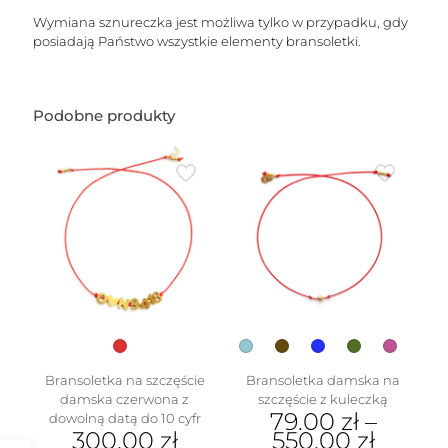
Wymiana sznureczka jest możliwa tylko w przypadku, gdy
posiadają Państwo wszystkie elementy bransoletki.
Podobne produkty
Bransoletka na szczęście
Bransoletka damska na
damska czerwona z
szczęście z kuleczką
79.00
zł
–
dowolną datą do 10 cyfr
300.00
zł
550.00
zł