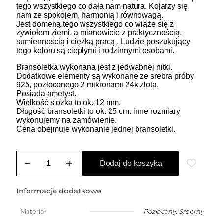
tego wszystkiego co dała nam natura. Kojarzy się
nam ze spokojem, harmonią i równowagą.
Jest domeną tego wszystkiego co wiąże się z
żywiołem ziemi, a mianowicie z praktycznością,
sumiennością i ciężką pracą . Ludzie poszukujący
tego koloru są ciepłymi i rodzinnymi osobami.
Bransoletka wykonana jest z jedwabnej nitki.
Dodatkowe elementy są wykonane ze srebra próby
925, pozłoconego 2 mikronami 24k złota.
Posiada ametyst.
Wielkość stożka to ok. 12 mm.
Długość bransoletki to ok. 25 cm. inne rozmiary
wykonujemy na zamówienie.
Cena obejmuje wykonanie jednej bransoletki.
ilość
Bransoletka
Dodaj do koszyka
damska
na
szczęście
Informacje dodatkowe
z
ametystem
Materiał
Pozłacany
,
Srebrny
w