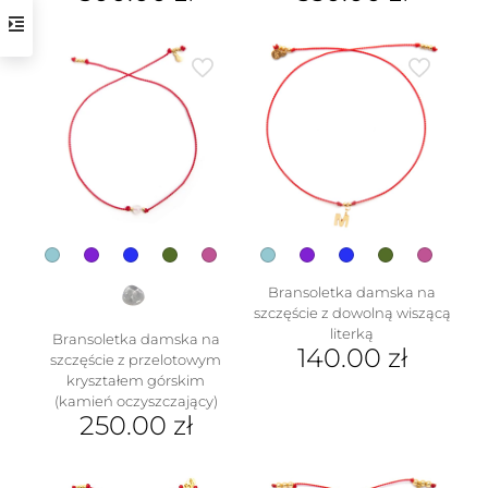
Ten
produkt
ma
wiele
wariantów.
Opcje
można
wybrać
na
w
stronie
produktu
Bransoletka damska na
szczęście z dowolną wiszącą
literką
Bransoletka damska na
140.00
zł
szczęście z przelotowym
kryształem górskim
Ten
(kamień oczyszczający)
produkt
250.00
zł
ma
wiele
Ten
wariantów.
produkt