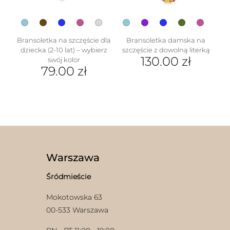
produktu
Bransoletka na szczęście dla
Bransoletka damska na
dziecka (2-10 lat) – wybierz
szczęście z dowolną literką
130.00
zł
swój kolor
79.00
zł
Ten
Ten
produkt
produkt
ma
ma
wiele
wiele
wariantów.
wariantów.
Opcje
Opcje
można
można
wybrać
wybrać
na
Warszawa
na
stronie
stronie
produktu
Śródmieście
produktu
Mokotowska 63
00-533 Warszawa