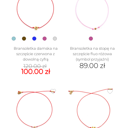
na
Opcje
stronie
można
produktu
wybrać
na
stronie
produktu
Bransoletka damska na
Bransoletka na stopę na
szczęście czerwona z
szczęście fluo różowa
dowolną cyfrą
(symbol przyjaźni)
Pierwotna
89.00
zł
120.00
zł
cena
Aktualna
100.00
zł
wynosiła:
cena
Ten
120.00 zł.
wynosi:
produkt
100.00 zł.
ma
wiele
wariantów.
Opcje
można
wybrać
na
stronie