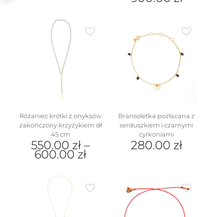
Ten
produkt
ma
wiele
wariantów.
Opcje
można
wybrać
na
w
stronie
produktu
Różaniec krótki z onyksów
Bransoletka pozłacana z
zakończony krzyżykiem dł
serduszkiem i czarnymi
45 cm
cyrkoniami
550.00
zł
–
280.00
zł
600.00
zł
Ten
produkt
ma
wiele
wariantów.
Opcje