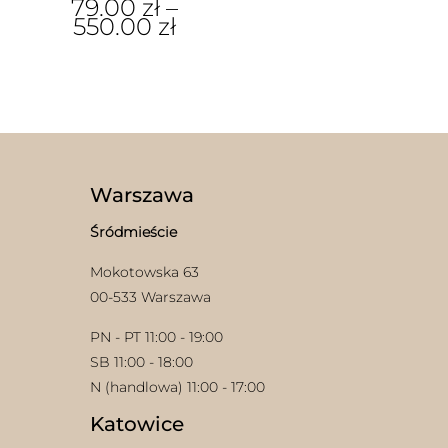
79.00
zł
–
550.00
zł
Ten
produkt
ma
wiele
wariantów.
Opcje
można
wybrać
Warszawa
na
stronie
Śródmieście
produktu
Mokotowska 63
00-533 Warszawa
PN - PT 11:00 - 19:00
SB 11:00 - 18:00
N (handlowa) 11:00 - 17:00
Katowice