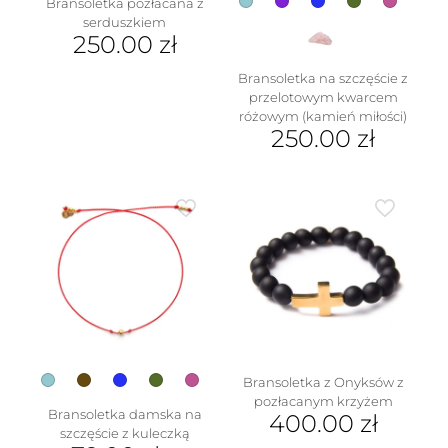
Bransoletka pozłacana z
serduszkiem
250.00
zł
Bransoletka na szczęście z
przelotowym kwarcem
różowym (kamień miłości)
250.00
zł
Ten
produkt
ma
wiele
wariantów.
Opcje
można
wybrać
na
stronie
produktu
Bransoletka z Onyksów z
pozłacanym krzyżem
Bransoletka damska na
400.00
zł
szczęście z kuleczką