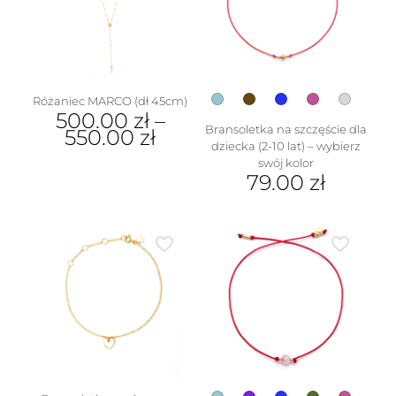
można
wybrać
na
stronie
produktu
Różaniec MARCO (dł 45cm)
500.00
zł
–
Bransoletka na szczęście dla
550.00
zł
dziecka (2-10 lat) – wybierz
Ten
swój kolor
produkt
79.00
zł
ma
Ten
wiele
produkt
wariantów.
ma
Opcje
wiele
można
wariantów.
wybrać
Opcje
na
można
stronie
wybrać
produktu
na
stronie
produktu