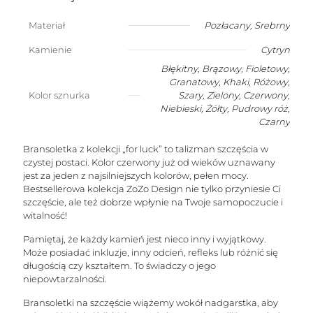
z
cytrynem
Materiał
Pozłacany
,
Srebrny
w
kształcie
Kamienie
Cytryn
stożka
Błękitny, Brązowy, Fioletowy,
(kamień
Granatowy, Khaki, Różowy,
sukcesu)
Kolor sznurka
Szary, Zielony, Czerwony,
Niebieski, Żółty, Pudrowy róż,
Czarny
Bransoletka z kolekcji „for luck” to talizman szczęścia w
czystej postaci. Kolor czerwony już od wieków uznawany
jest za jeden z najsilniejszych kolorów, pełen mocy.
Bestsellerowa kolekcja ZoZo Design nie tylko przyniesie Ci
szczęście, ale też dobrze wpłynie na Twoje samopoczucie i
witalność!
Pamiętaj, że każdy kamień jest nieco inny i wyjątkowy.
Może posiadać inkluzje, inny odcień, refleks lub różnić się
długością czy kształtem. To świadczy o jego
niepowtarzalności.
Bransoletki na szczęście wiążemy wokół nadgarstka, aby