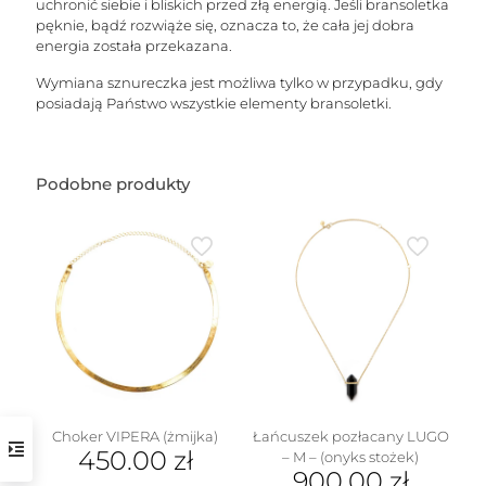
uchronić siebie i bliskich przed złą energią. Jeśli bransoletka
pęknie, bądź rozwiąże się, oznacza to, że cała jej dobra
energia została przekazana.
Wymiana sznureczka jest możliwa tylko w przypadku, gdy
posiadają Państwo wszystkie elementy bransoletki.
Podobne produkty
Choker VIPERA (żmijka)
Łańcuszek pozłacany LUGO
450.00
zł
– M – (onyks stożek)
900.00
zł