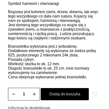
Symbol harmonii i równowagi
Brązowy jest kolorem ziemi, drzew, drewna, tak więc
tego wszystkiego co dała nam natura. Kojarzy się
nam ze spokojem, harmonią i równowagą.
Jest domeną tego wszystkiego co wiąże się z
żywiołem ziemi, a mianowicie z praktycznością,
sumiennością i ciężką pracą . Ludzie poszukujący
tego koloru są ciepłymi i rodzinnymi osobami.
Bransoletka wykonana jest z jedwabnej.
Dodatkowe elementy są wykonane ze srebra próby
925, pozłoconego 2 mikronami 24k złota.
Posiada cytryn.
Wielkość stożka to ok. 12 mm.
Długość bransoletki to ok. 25 cm. inne rozmiary
wykonujemy na zamówienie.
Cena obejmuje wykonanie jednej bransoletki.
ilość
Bransoletka
Dodaj do koszyka
damska
na
szczęście
Informacje dodatkowe