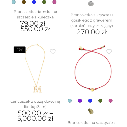
Bransoletka damska na
Bransoletka z kryształu
szczęście z kuleczką
górskiego z grawerem
79.00
zł
–
(kamień oczyszczający)
550.00
zł
270.00
zł
Ten
produkt
ma
-17%
wiele
wariantów.
Opcje
można
wybrać
na
stronie
produktu
Łańcuszek z dużą dowolną
literką (3cm)
500.00
zł
–
5,000.00
zł
Bransoletka na szczęście z
Ten