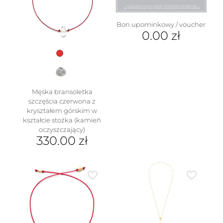
można
wybrać
na
Bon upominkowy / voucher
stronie
0.00
zł
produktu
Męska bransoletka
szczęścia czerwona z
kryształem górskim w
kształcie stożka (kamień
oczyszczający)
330.00
zł