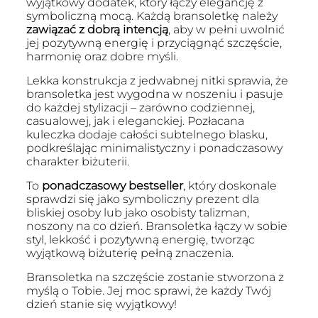
wyjątkowy dodatek, który łączy elegancję z
symboliczną mocą. Każdą bransoletkę należy
zawiązać z dobrą intencją
, aby w pełni uwolnić
jej pozytywną energię i przyciągnąć szczęście,
harmonię oraz dobre myśli.
Lekka konstrukcja z jedwabnej nitki sprawia, że
bransoletka jest wygodna w noszeniu i pasuje
do każdej stylizacji – zarówno codziennej,
casualowej, jak i eleganckiej. Pozłacana
kuleczka dodaje całości subtelnego blasku,
podkreślając minimalistyczny i ponadczasowy
charakter biżuterii.
To
ponadczasowy bestseller
, który doskonale
sprawdzi się jako symboliczny prezent dla
bliskiej osoby lub jako osobisty talizman,
noszony na co dzień. Bransoletka łączy w sobie
styl, lekkość i pozytywną energię, tworząc
wyjątkową biżuterię pełną znaczenia.
Bransoletka na szczęście zostanie stworzona z
myślą o Tobie. Jej moc sprawi, że każdy Twój
dzień stanie się wyjątkowy!