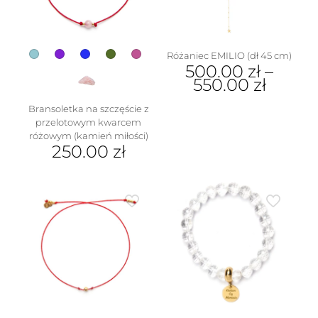
Różaniec EMILIO (dł 45 cm)
500.00
zł
–
550.00
zł
Ten
Bransoletka na szczęście z
produkt
przelotowym kwarcem
ma
różowym (kamień miłości)
wiele
250.00
zł
wariantów.
Ten
Opcje
produkt
można
ma
wybrać
wiele
na
wariantów.
stronie
Opcje
produktu
można
wybrać
na
stronie
produktu