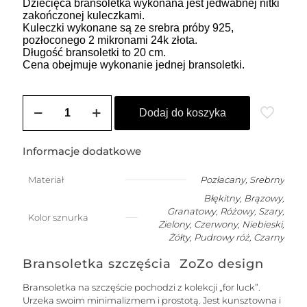
Dziecięca bransoletka wykonana jest jedwabnej nitki
zakończonej kuleczkami.
Kuleczki wykonane są ze srebra próby 925,
pozłoconego 2 mikronami 24k złota.
Długość bransoletki to 20 cm.
Cena obejmuje wykonanie jednej bransoletki.
ilość
Bransoletka
Dodaj do koszyka
na
szczęście
dla
Informacje dodatkowe
dziecka
(2-
Materiał
Pozłacany
,
Srebrny
10
Błękitny, Brązowy,
lat)
-
Granatowy, Różowy, Szary,
Kolor sznurka
wybierz
Zielony, Czerwony, Niebieski,
swój
Żółty, Pudrowy róż, Czarny
kolor
Bransoletka szczęścia ZoZo design
Bransoletka na szczęście pochodzi z kolekcji „for luck”.
Urzeka swoim minimalizmem i prostotą. Jest kunsztowna i