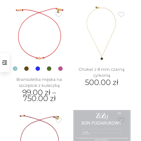
w
Choker z 8 mm czarną
cyrkonią
Bransoletka męska na
500.00
zł
szczęście z kuleczką
99.00
zł
–
750.00
zł
Ten
produkt
ma
wiele
wariantów.
Opcje