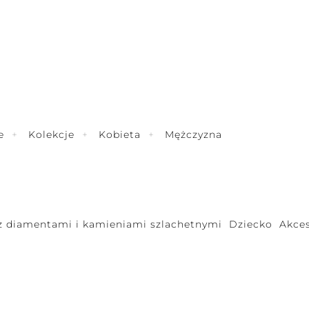
e
Kolekcje
Kobieta
Mężczyzna
 z diamentami i kamieniami szlachetnymi
Dziecko
Akces