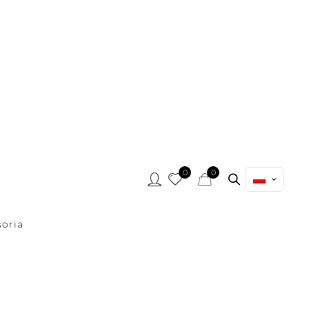
0
0
oria