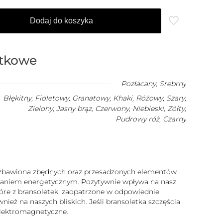
Dodaj do koszyka
atkowe
Pozłacany
,
Srebrny
Błękitny, Fioletowy, Granatowy, Khaki, Różowy, Szary,
Zielony, Jasny brąz, Czerwony, Niebieski, Żółty,
Pudrowy róż, Czarny
 pozbawiona zbędnych oraz przesadzonych elementów
iałaniem energetycznym. Pozytywnie wpływa na nasz
które z bransoletek, zaopatrzone w odpowiednie
ież na naszych bliskich. Jeśli bransoletka szczęścia
 elektromagnetyczne.