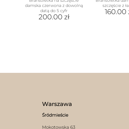
Bransoletka na szczęście
Bransoletka da
damska czerwona z dowolną
szczęście z ł
160.00
datą do 5 cyfr
200.00
zł
Ten
prod
ma
wiel
wari
Opcj
moż
wybr
na
stron
prod
Warszawa
Śródmieście
Mokotowska 63