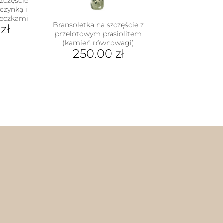
zczęście
czynką i
leczkami
Bransoletka na szczęście z
0
zł
przelotowym prasiolitem
(kamień równowagi)
250.00
zł
Ten
produkt
ma
wiele
wariantów.
Opcje
można
wybrać
na
stronie
produktu