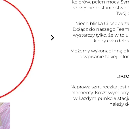
kolorów, pełen mocy. Symb
szczęście zostanie stwor
Twój 
Niech bliska Ci osoba za
Dołącz do naszego Team
wystarczy tylko, że w to
kiedy cała dobr
Możemy wykonać inną dł
o wpisanie takiej inf
#BR
Naprawa sznureczka jest m
elementy. Koszt wymiany j
w każdym punkcie stacj
należy d