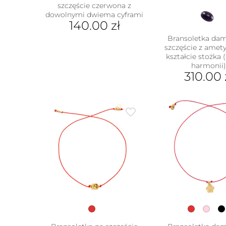
szczęście czerwona z
dowolnymi dwiema cyframi
140.00
zł
Bransoletka da
szczęście z ame
kształcie stożka
harmonii
310.00
Ten
prod
ma
wiel
wari
Opcj
moż
wybr
na
stron
prod
w