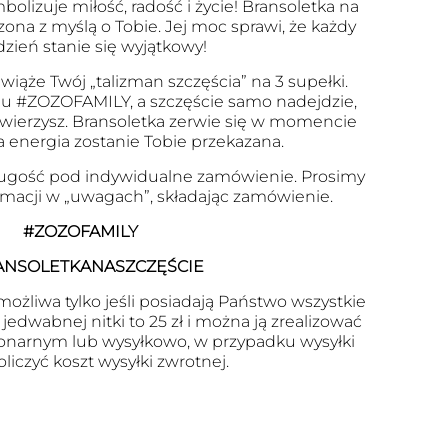
olizuje miłość, radość i życie! Bransoletka na
zona z myślą o Tobie. Jej moc sprawi, że każdy
dzień stanie się wyjątkowy!
wiąże Twój „talizman szczęścia” na 3 supełki.
u #ZOZOFAMILY, a szczęście samo nadejdzie,
 uwierzysz. Bransoletka zerwie się w momencie
a energia zostanie Tobie przekazana.
ugość pod indywidualne zamówienie. Prosimy
ormacji w „uwagach”, składając zamówienie.
#ZOZOFAMILY
ANSOLETKANASZCZĘŚCIE
ożliwa tylko jeśli posiadają Państwo wszystkie
edwabnej nitki to 25 zł i można ją zrealizować
onarnym lub wysyłkowo, w przypadku wysyłki
oliczyć koszt wysyłki zwrotnej.