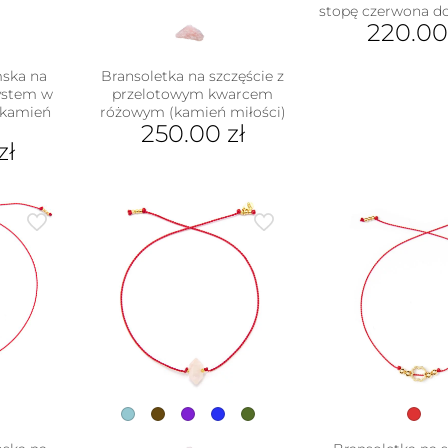
stopę czerwona d
220.0
mska na
Bransoletka na szczęście z
tystem w
przelotowym kwarcem
 (kamień
różowym (kamień miłości)
250.00
zł
)
zł
Ten
produkt
ukt
ma
wiele
e
wariantów.
antów.
Opcje
e
można
na
wybrać
ać
na
stronie
ie
produktu
uktu