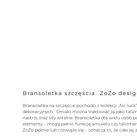
Bransoletka szczęścia ZoZo desi
Bransoletka na szczęście pochodzi z kolekcji „for l
dekoracyjnych. Śmiało można traktować ją jako tali
nastrój oraz siły witalne. Bransoletka dla wielu osó
elementy – mogą pełnić funkcję amuletu czy talizmanu.
ZoZo pęknie lub rozwiąże się – oznacza to, że całe je