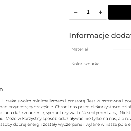
ilość
ZOZO
CHARMS
-
bransoletka
damska
Informacje dod
na
szczęście
z
Materiał
dziewczynką
Kolor sznurka
gn
uck”. Urzeka swoim minimalizmem i prostotą. Jest kunsztowna i
zman przynoszący szczęście. Chroni nas przed niekorzystnym dz
b posiada duże znaczenie, symbol czy wartość sentymentalną. Nie
 Może w korzystny sposób oddziaływać nie tylko na nas, ale równ
j zasoby dobrej energii zostały wyczerpane i wylane w nasze pole