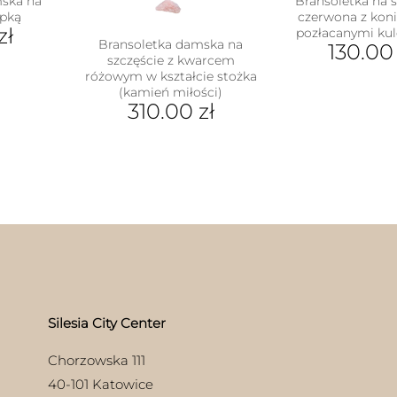
mska na
Bransoletka na s
apką
czerwona z koni
zł
pozłacanymi ku
Bransoletka damska na
130.0
szczęście z kwarcem
różowym w kształcie stożka
ukt
(kamień miłości)
310.00
zł
e
antów.
Ten
e
produkt
na
ma
ać
wiele
wariantów.
ie
Opcje
uktu
można
wybrać
na
stronie
produktu
Silesia City Center
Chorzowska 111
40-101 Katowice