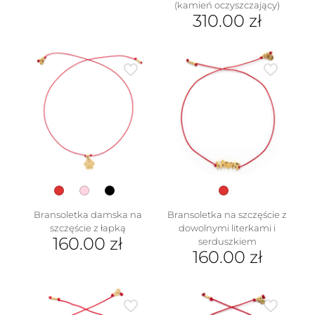
(kamień oczyszczający)
produkt
310.00
zł
ma
wiele
Ten
wariantów.
produkt
Opcje
ma
można
wiele
wybrać
wariantów.
na
Opcje
stronie
można
produktu
wybrać
na
stronie
produktu
Bransoletka damska na
Bransoletka na szczęście z
szczęście z łapką
dowolnymi literkami i
160.00
zł
serduszkiem
160.00
zł
Ten
produkt
Ten
ma
produkt
wiele
ma
wariantów.
wiele