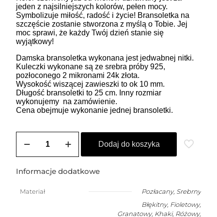
jeden z najsilniejszych kolorów, pełen mocy.
Symbolizuje miłość, radość i życie! Bransoletka na
szczęście zostanie stworzona z myślą o Tobie. Jej
moc sprawi, że każdy Twój dzień stanie się
wyjątkowy!
Damska bransoletka wykonana jest jedwabnej nitki.
Kuleczki wykonane są ze srebra próby 925,
pozłoconego 2 mikronami 24k złota.
Wysokość wiszącej zawieszki to ok 10 mm.
Długość bransoletki to 25 cm. Inny rozmiar
wykonujemy na zamówienie.
Cena obejmuje wykonanie jednej bransoletki.
ilość
ZOZO
Dodaj do koszyka
CHARMS
-
bransoletka
Informacje dodatkowe
damska
na
Materiał
Pozłacany
,
Srebrny
szczęście
Błękitny, Fioletowy,
z
dziewczynką
Granatowy, Khaki, Różowy,