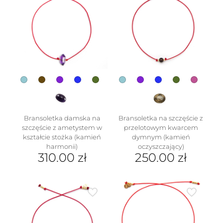
Opcje
wariantów.
można
Opcje
wybrać
można
na
wybrać
stronie
na
produktu
stronie
produktu
Bransoletka damska na
Bransoletka na szczęście z
szczęście z ametystem w
przelotowym kwarcem
kształcie stożka (kamień
dymnym (kamień
harmonii)
oczyszczający)
310.00
zł
250.00
zł
Ten
Ten
produkt
produkt
ma
ma
wiele
wiele
wariantów.
wariantów.
Opcje
Opcje