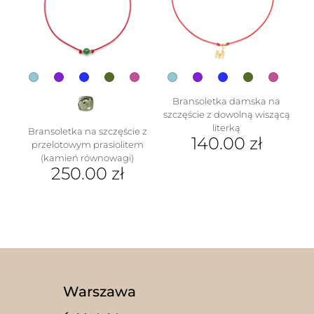
można
można
wybrać
wybrać
na
na
stronie
stronie
produktu
produktu
Bransoletka damska na
szczęście z dowolną wiszącą
literką
Bransoletka na szczęście z
140.00
zł
przelotowym prasiolitem
(kamień równowagi)
Ten
250.00
zł
produkt
ma
Ten
wiele
produkt
wariantów.
ma
Opcje
wiele
można
wariantów.
wybrać
Opcje
na
można
stronie
wybrać
Warszawa
produktu
na
stronie