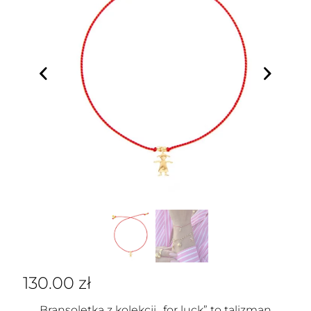
130.00
zł
Bransoletka z kolekcji „for luck” to talizman