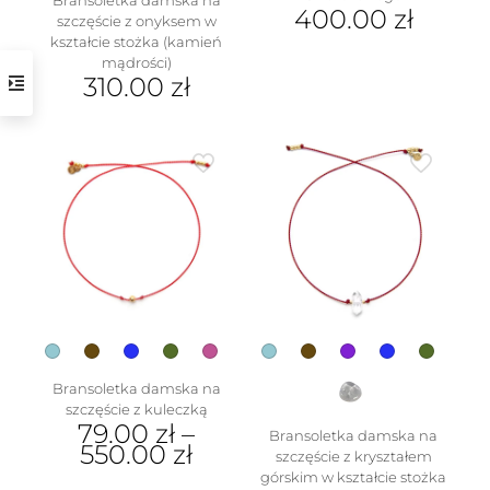
400.00
zł
szczęście z onyksem w
kształcie stożka (kamień
mądrości)
310.00
zł
Ten
produkt
ma
wiele
w
wariantów.
Opcje
można
wybrać
na
stronie
produktu
Bransoletka damska na
szczęście z kuleczką
79.00
zł
–
Bransoletka damska na
550.00
zł
szczęście z kryształem
górskim w kształcie stożka
Ten