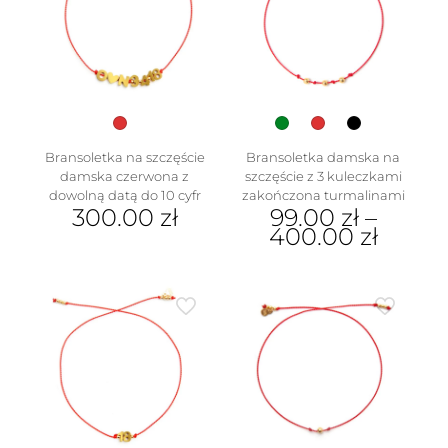
Opcje
produktu
można
wybrać
na
stronie
produktu
Bransoletka na szczęście
Bransoletka damska na
damska czerwona z
szczęście z 3 kuleczkami
dowolną datą do 10 cyfr
zakończona turmalinami
300.00
zł
99.00
zł
–
400.00
zł
Ten
produkt
ma
wiele
wariantów.
Opcje
można
wybrać
na
stronie