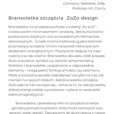
Czerwony, Niebieski, Żółty,
Pudrowy róż, Czarny
Bransoletka szczęścia ZoZo design
Bransoletka na szczęście pochodzi z kolekcji „for luck”.
Urzeka swoim minimalizmem i prostotą. Jest kunsztowna i
pozbawiona zbędnych oraz przesadzonych elementów
dekoracyjnych. Śmiało można traktować ją jako talizman
przynoszący szczęście. Chroni nas przed niekorzystnym
działaniem energetycznym. Pozytywnie wpływa na nasz
nastrój oraz siły witalne. Bransoletka dla wielu osób posiada
duże znaczenie, symbol czy wartość sentymentalną.
Niektóre z bransoletek, zaopatrzone w odpowiednie
elementy – mogą pełnić funkcję amuletu czy talizmanu.
Może w korzystny sposób oddziaływać nie tylko na nas, ale
również na naszych bliskich. Jeśli bransoletka szczęścia
ZoZo pęknie lub rozwiąże się – oznacza to, że całe jej zasoby
dobrej energii zostały wyczerpane i wylane w nasze pole
elektromagnetyczne.
Bransoletka z jedwabnej nitki na szczęście to także
genialny pomysł na prezent, który może zachwycić oraz
sprawić wiele radości. Zapraszamy do skorzystania z naszej