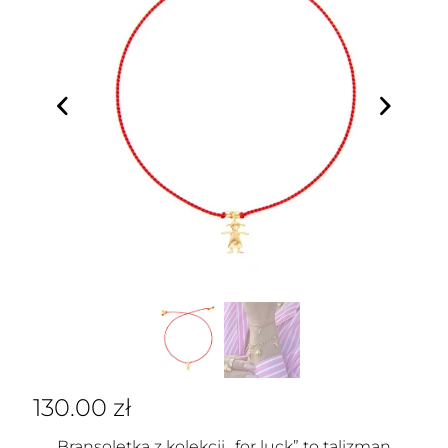
130.00
zł
Bransoletka z kolekcji „for luck” to talizman