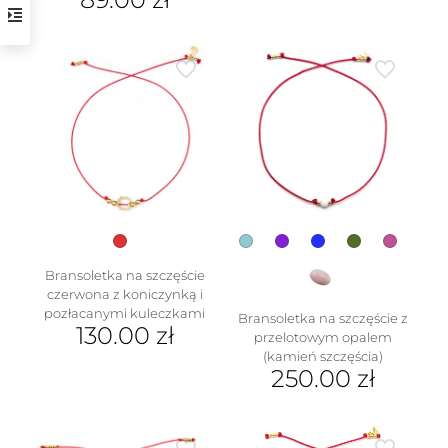
w
Bransoletka na szczęście
czerwona z koniczynką i
pozłacanymi kuleczkami
Bransoletka na szczęście z
130.00
zł
przelotowym opalem
(kamień szczęścia)
250.00
zł
Ten
produkt
ma