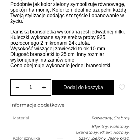
Podobnie jak kolor zielony symbolizuje równowagę,
spokój i harmonię. Kolor ten idealnie uzupełni każdą
Twoją stylizacje dodając szczęście i opanowanie w
życiu.
Damska bransoletka wykonana jest jedwabnej nitki.
Kuleczki wykonane są ze srebra próby 925,
pozłoconego 2 mikronami 24k złota.
Wysokość wiszącej zawieszki to ok 10 mm.
Długość bransoletki to 25 cm. Inny rozmiar
wykonujemy na zamówienie.
Cena obejmuje wykonanie jednej bransoletki.
ilość
ZOZO
Dodaj do koszyka
CHARMS
-
bransoletka
Informacje dodatkowe
damska
na
Materiał
Pozłacany
,
Srebrny
szczęście
Błękitny, Fioletowy,
z
dziewczynką
Granatowy, Khaki, Różowy,
Kolor sznurka
Szary, Zielony, Jasny brąz,