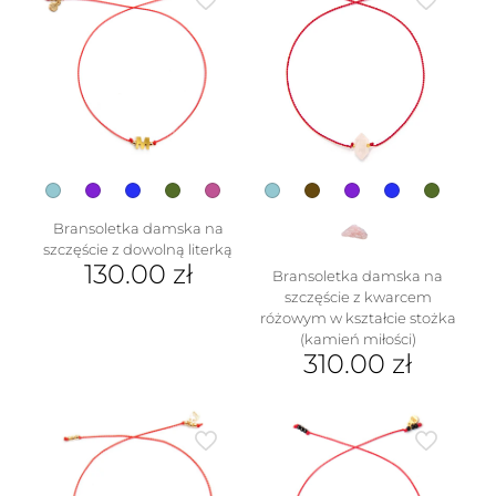
wiele
wariantów.
Opcje
można
wybrać
na
stronie
produktu
Bransoletka damska na
szczęście z dowolną literką
130.00
zł
Bransoletka damska na
szczęście z kwarcem
Ten
różowym w kształcie stożka
produkt
(kamień miłości)
ma
310.00
zł
wiele
wariantów.
Ten
Opcje
produkt
można
ma
wybrać
wiele
na
wariantów.
stronie