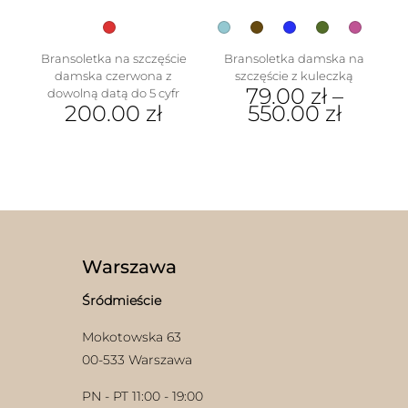
produktu
Bransoletka na szczęście
Bransoletka damska na
damska czerwona z
szczęście z kuleczką
79.00
zł
–
dowolną datą do 5 cyfr
200.00
zł
550.00
zł
Ten
produkt
ma
wiele
wariantów.
Opcje
można
wybrać
Warszawa
na
stronie
Śródmieście
produktu
Mokotowska 63
00-533 Warszawa
PN - PT 11:00 - 19:00