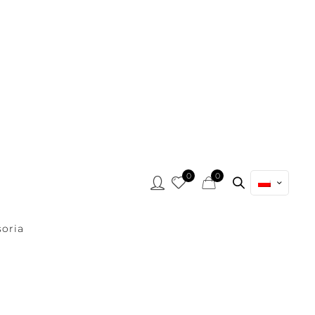
0
0
oria