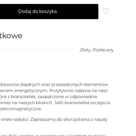
Dodaj do koszyka
atkowe
Złoty
,
Pozłacany
 pozbawiona zbędnych oraz przesadzonych elementów
iałaniem energetycznym. Pozytywnie wpływa na nasz
które z bransoletek, zaopatrzone w odpowiednie
ież na naszych bliskich. Jeśli bransoletka szczęścia
 elektromagnetyczne.
 wiele radości. Zapraszamy do skorzystania z naszej