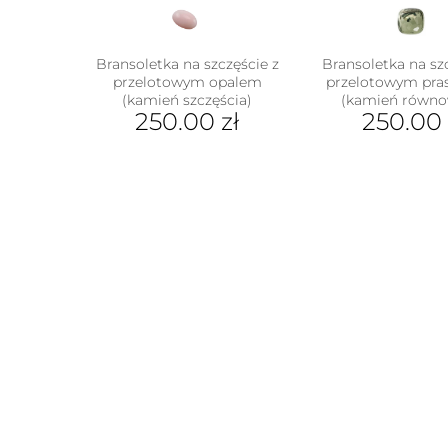
Bransoletka na szczęście z
Bransoletka na sz
przelotowym opalem
przelotowym pra
(kamień szczęścia)
(kamień równo
250.00
zł
250.00
Ten
Ten
produkt
prod
ma
ma
wiele
wiel
wariantów.
wari
Opcje
Opcj
można
moż
wybrać
wybr
na
na
stronie
stron
produktu
prod
w