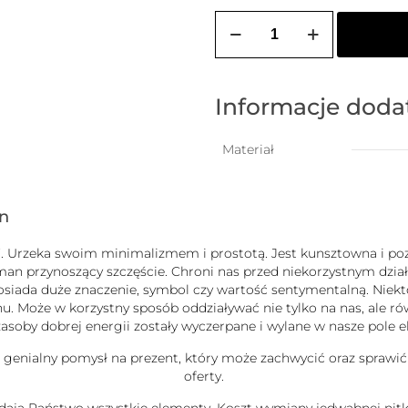
ilość
Bransoletka
damska
na
szczęście
z
Informacje dod
3
kuleczkami
zakończona
Materiał
turmalinami
gn
uck”. Urzeka swoim minimalizmem i prostotą. Jest kunsztowna i
zman przynoszący szczęście. Chroni nas przed niekorzystnym dz
b posiada duże znaczenie, symbol czy wartość sentymentalną. Nie
 Może w korzystny sposób oddziaływać nie tylko na nas, ale równ
j zasoby dobrej energii zostały wyczerpane i wylane w nasze pole
e genialny pomysł na prezent, który może zachwycić oraz sprawić
oferty.