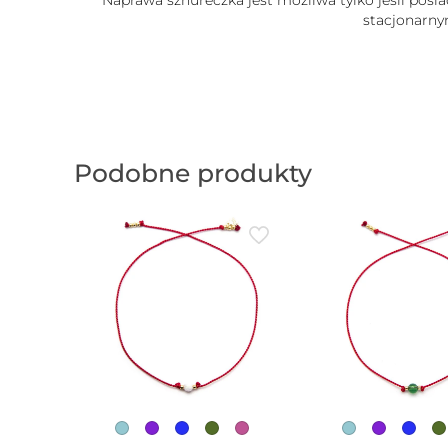
Naprawa sznureczka jest możliwa tylko jeśli posi
stacjonarny
Podobne produkty