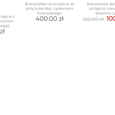
Bransoletka na szczęście ze
Bransoletka da
złotą kuleczką i cyrkoniami
szczęście cze
Swarovskiego
dowolną cy
częście z
Pi
400.00
zł
10
120.00
zł
siolitem
ce
wagi)
Ten
wy
zł
pro
120
ma
wiel
ukt
war
Opc
e
moż
antów.
wyb
e
na
na
stro
ać
pro
ie
uktu