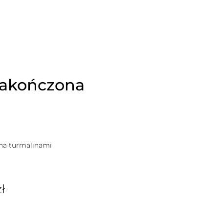
zakończona
ona turmalinami
zł