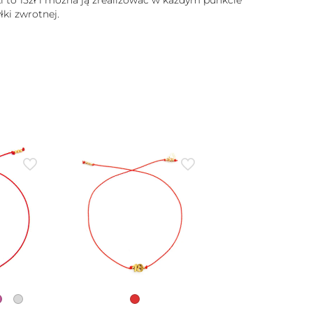
i to 15zł i można ją zrealizować w każdym punkcie
ki zwrotnej.