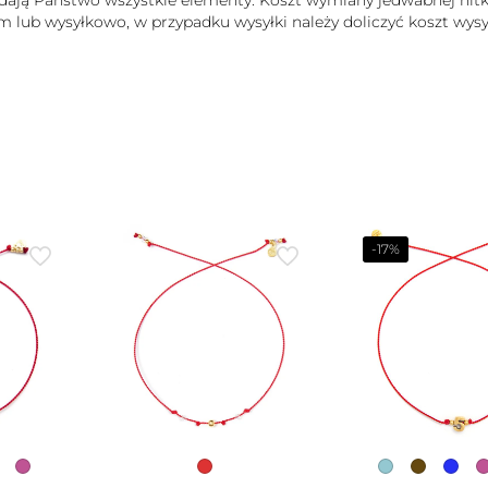
adają Państwo wszystkie elementy. Koszt wymiany jedwabnej nitk
m lub wysyłkowo, w przypadku wysyłki należy doliczyć koszt wysył
-17%