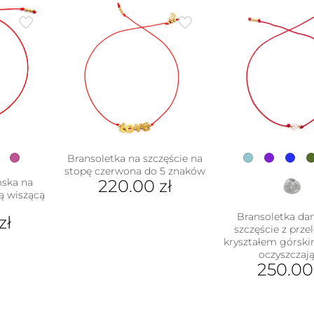
Bransoletka na szczęście na
stopę czerwona do 5 znaków
mska na
220.00
zł
ą wiszącą
Bransoletka da
zł
szczęście z prz
kryształem górsk
oczyszczają
ukt
250.0
e
Ten
antów.
pro
e