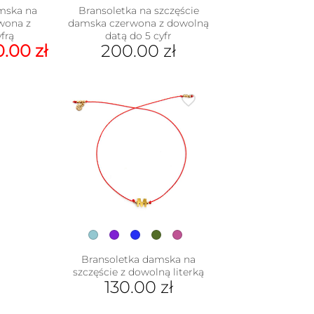
mska na
Bransoletka na szczęście
rwona z
damska czerwona z dowolną
frą
datą do 5 cyfr
erwotna
Aktualna
0.00
zł
200.00
zł
na
cena
nosiła:
wynosi:
dukt
.00 zł.
100.00 zł.
e
iantów.
je
na
rać
nie
duktu
Bransoletka damska na
szczęście z dowolną literką
130.00
zł
Ten