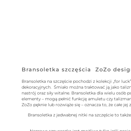
Bransoletka szczęścia ZoZo desi
Bransoletka na szczęście pochodzi z kolekcji „for l
dekoracyjnych. Śmiało można traktować ją jako tali
nastrój oraz siły witalne. Bransoletka dla wielu osó
elementy – mogą pełnić funkcję amuletu czy talizmanu.
ZoZo pęknie lub rozwiąże się – oznacza to, że całe je
Bransoletka z jedwabnej nitki na szczęście to takż