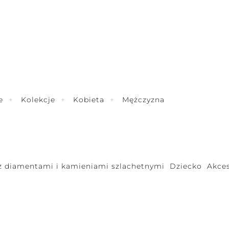
e
Kolekcje
Kobieta
Mężczyzna
 z diamentami i kamieniami szlachetnymi
Dziecko
Akces