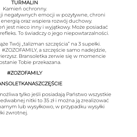
TURMALIN
Kamień ochronny.
i negatywnych emocji w pozytywne, chroni
energią oraz wspiera rozwój duchowy.
eń jest nieco inny i wyjątkowy. Może posiadać
 refleks. To świadczy o jego niepowtarzalności.
ąże Twój „talizman szczęścia” na 3 supełki.
 #ZOZOFAMILY, a szczęście samo nadejdzie,
uwierzysz. Bransoletka zerwie się w momencie
zostanie Tobie przekazana.
#ZOZOFAMILY
ANSOLETKANASZCZĘŚCIE
ożliwa tylko jeśli posiadają Państwo wszystkie
dwabnej nitki to 35 zł i można ją zrealizować
arnym lub wysyłkowo, w przypadku wysyłki
ki zwrotnej.