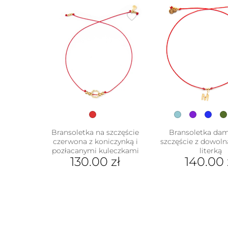
Bransoletka na szczęście
Bransoletka da
czerwona z koniczynką i
szczęście z dowoln
pozłacanymi kuleczkami
literką
130.00
zł
140.00
Ten
prod
ma
wiel
wari
Opcj