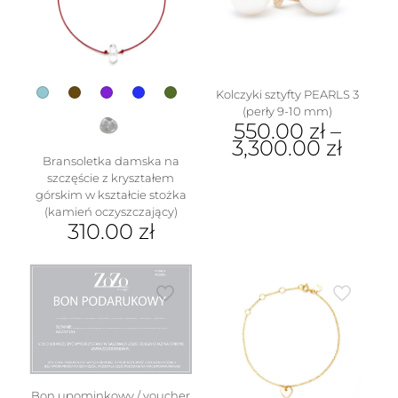
można
wybrać
na
stronie
produktu
Kolczyki sztyfty PEARLS 3
(perły 9-10 mm)
550.00
zł
–
3,300.00
zł
Bransoletka damska na
Ten
szczęście z kryształem
produkt
górskim w kształcie stożka
ma
(kamień oczyszczający)
wiele
310.00
zł
wariantów.
Ten
Opcje
produkt
można
ma
wybrać
wiele
na
wariantów.
stronie
Opcje
produktu
można
wybrać
na
Bon upominkowy / voucher