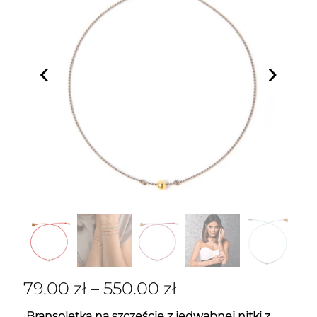
79.00
zł
–
550.00
zł
Bransoletka na szczęście z jedwabnej nitki z