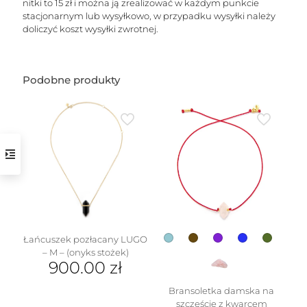
nitki to 15 zł i można ją zrealizować w każdym punkcie
stacjonarnym lub wysyłkowo, w przypadku wysyłki należy
doliczyć koszt wysyłki zwrotnej.
Podobne produkty
w
Łańcuszek pozłacany LUGO
– M – (onyks stożek)
900.00
zł
Ten
Bransoletka damska na
produkt
szczęście z kwarcem