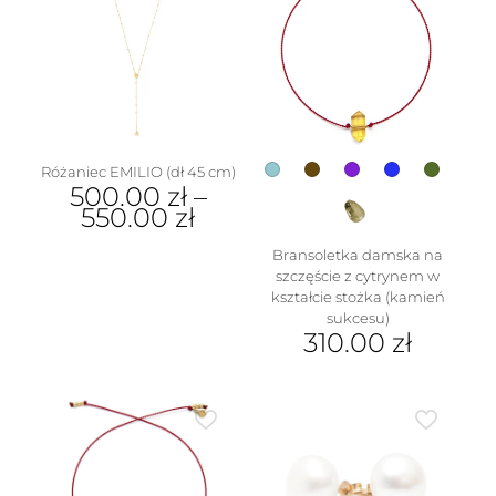
Różaniec EMILIO (dł 45 cm)
500.00
zł
–
550.00
zł
Ten
Bransoletka damska na
produkt
szczęście z cytrynem w
ma
kształcie stożka (kamień
wiele
sukcesu)
wariantów.
310.00
zł
Opcje
Ten
można
produkt
wybrać
ma
na
wiele
stronie
wariantów.
produktu
Opcje