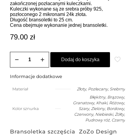
zakończonej pozłacanymi kuleczkami.
Kuleczki wykonane są ze srebra próby 925,
pozłoconego 2 mikronami 24k złota.
Długość bransoletki to 25 cm.
Cena obejmuje wykonanie jednej bransoletki.
79.00
zł
ilość
Bransoletka
Dodaj do koszyka
damska
na
szczęście
Informacje dodatkowe
z
kuleczką
Materiał
Złoty
,
Pozłacany
,
Srebrny
Błękitny, Brązowy,
Granatowy, Khaki, Różowy,
Kolor sznurka
Szary, Zielony, Bordowy,
Czerwony, Niebieski, Żółty,
Pudrowy róż, Czarny
Bransoletka szczęścia ZoZo Design