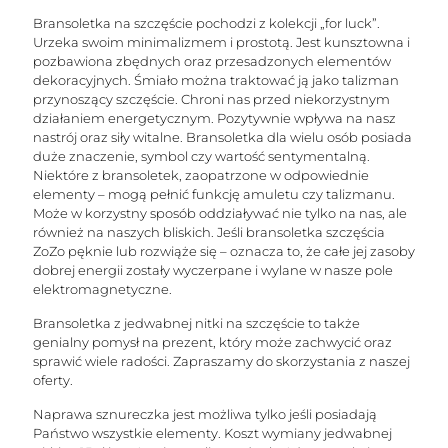
Bransoletka na szczęście pochodzi z kolekcji „for luck”.
Urzeka swoim minimalizmem i prostotą. Jest kunsztowna i
pozbawiona zbędnych oraz przesadzonych elementów
dekoracyjnych. Śmiało można traktować ją jako talizman
przynoszący szczęście. Chroni nas przed niekorzystnym
działaniem energetycznym. Pozytywnie wpływa na nasz
nastrój oraz siły witalne. Bransoletka dla wielu osób posiada
duże znaczenie, symbol czy wartość sentymentalną.
Niektóre z bransoletek, zaopatrzone w odpowiednie
elementy – mogą pełnić funkcję amuletu czy talizmanu.
Może w korzystny sposób oddziaływać nie tylko na nas, ale
również na naszych bliskich. Jeśli bransoletka szczęścia
ZoZo pęknie lub rozwiąże się – oznacza to, że całe jej zasoby
dobrej energii zostały wyczerpane i wylane w nasze pole
elektromagnetyczne.
Bransoletka z jedwabnej nitki na szczęście to także
genialny pomysł na prezent, który może zachwycić oraz
sprawić wiele radości. Zapraszamy do skorzystania z naszej
oferty.
Naprawa sznureczka jest możliwa tylko jeśli posiadają
Państwo wszystkie elementy. Koszt wymiany jedwabnej