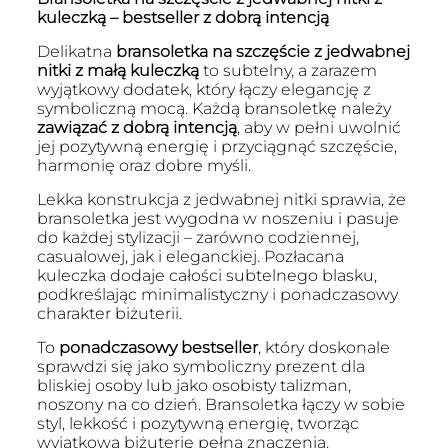
kuleczką – bestseller z dobrą intencją
Delikatna
bransoletka na szczęście z jedwabnej
nitki z małą kuleczką
to subtelny, a zarazem
wyjątkowy dodatek, który łączy elegancję z
symboliczną mocą. Każdą bransoletkę należy
zawiązać z dobrą intencją
, aby w pełni uwolnić
jej pozytywną energię i przyciągnąć szczęście,
harmonię oraz dobre myśli.
Lekka konstrukcja z jedwabnej nitki sprawia, że
bransoletka jest wygodna w noszeniu i pasuje
do każdej stylizacji – zarówno codziennej,
casualowej, jak i eleganckiej. Pozłacana
kuleczka dodaje całości subtelnego blasku,
podkreślając minimalistyczny i ponadczasowy
charakter biżuterii.
To
ponadczasowy bestseller
, który doskonale
sprawdzi się jako symboliczny prezent dla
bliskiej osoby lub jako osobisty talizman,
noszony na co dzień. Bransoletka łączy w sobie
styl, lekkość i pozytywną energię, tworząc
wyjątkową biżuterię pełną znaczenia.