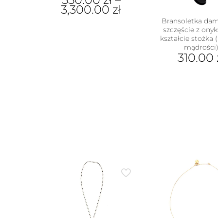
3,300.00
zł
Bransoletka da
Ten
szczęście z ony
produkt
kształcie stożka
ma
mądrości
wiele
310.00
wariantów.
Ten
Opcje
prod
można
ma
wybrać
wiel
na
wari
stronie
Opcj
produktu
moż
wybr
na
stron
prod