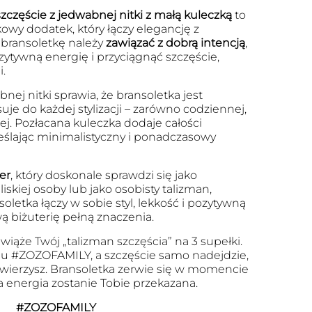
zczęście z jedwabnej nitki z małą kuleczką
to
kowy dodatek, który łączy elegancję z
bransoletkę należy
zawiązać z dobrą intencją
,
zytywną energię i przyciągnąć szczęście,
.
nej nitki sprawia, że bransoletka jest
je do każdej stylizacji – zarówno codziennej,
iej. Pozłacana kuleczka dodaje całości
eślając minimalistyczny i ponadczasowy
er
, który doskonale sprawdzi się jako
iskiej osoby lub jako osobisty talizman,
oletka łączy w sobie styl, lekkość i pozytywną
ą biżuterię pełną znaczenia.
wiąże Twój „talizman szczęścia” na 3 supełki.
u #ZOZOFAMILY, a szczęście samo nadejdzie,
 uwierzysz. Bransoletka zerwie się w momencie
a energia zostanie Tobie przekazana.
#ZOZOFAMILY