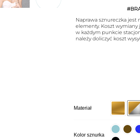
#BR
Naprawa sznureczka jest m
elementy. Koszt wymiany j
w każdym punkcie stacjon
należy doliczyć koszt wysył
Materiał
Kolor sznurka