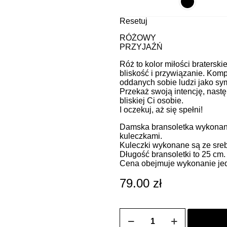
Resetuj
RÓŻOWY
PRZYJAŹŃ
Róż to kolor miłości bratersk
bliskość i przywiązanie. Komp
oddanych sobie ludzi jako sym
Przekaż swoją intencję, nastę
bliskiej Ci osobie.
I oczekuj, aż się spełni!
Damska bransoletka wykonana
kuleczkami.
Kuleczki wykonane są ze sreb
Długość bransoletki to 25 cm.
Cena obejmuje wykonanie jedn
79.00
zł
ilość
Bransoletka