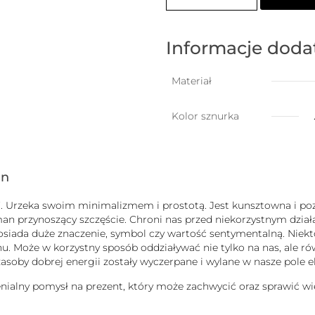
damska
na
szczęście
z
Informacje dod
kuleczką
Materiał
Kolor sznurka
gn
uck”. Urzeka swoim minimalizmem i prostotą. Jest kunsztowna i
man przynoszący szczęście. Chroni nas przed niekorzystnym dzi
b posiada duże znaczenie, symbol czy wartość sentymentalną. Nie
 Może w korzystny sposób oddziaływać nie tylko na nas, ale równ
j zasoby dobrej energii zostały wyczerpane i wylane w nasze pole
enialny pomysł na prezent, który może zachwycić oraz sprawić wi