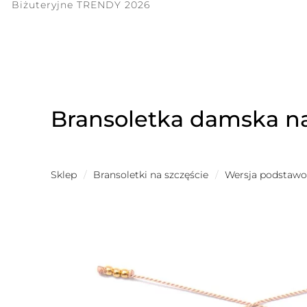
Biżuteryjne TRENDY 2026
Bransoletka damska na
Sklep
/
Bransoletki na szczęście
/
Wersja podstaw