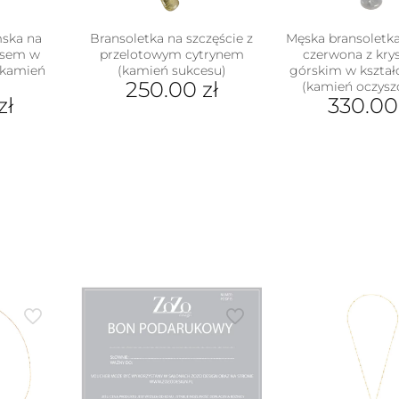
mska na
Bransoletka na szczęście z
Męska bransoletka
ksem w
przelotowym cytrynem
czerwona z kry
 (kamień
(kamień sukcesu)
górskim w kształ
250.00
zł
)
(kamień oczysz
zł
330.0
Ten
produkt
ukt
ma
wiele
e
wariantów.
antów.
Opcje
e
można
na
wybrać
ać
na
stronie
ie
produktu
uktu