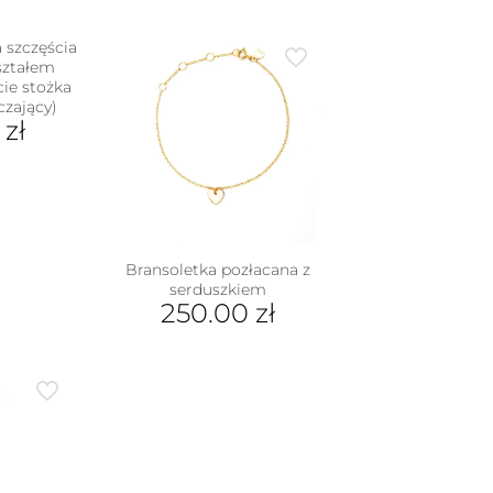
 szczęścia
ształem
cie stożka
czający)
0
zł
Bransoletka pozłacana z
serduszkiem
250.00
zł