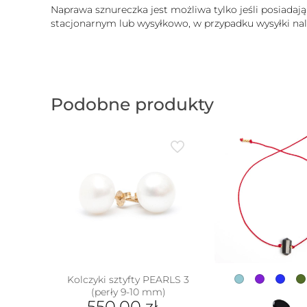
Naprawa sznureczka jest możliwa tylko jeśli posiadaj
stacjonarnym lub wysyłkowo, w przypadku wysyłki nale
Podobne produkty
Kolczyki sztyfty PEARLS 3
(perły 9-10 mm)
w
550.00
zł
–