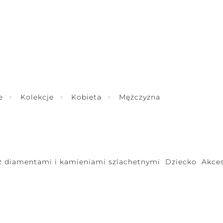
e
Kolekcje
Kobieta
Mężczyzna
 z diamentami i kamieniami szlachetnymi
Dziecko
Akces