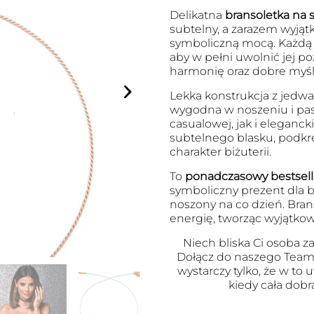
Delikatna
bransoletka na s
subtelny, a zarazem wyjąt
symboliczną mocą. Każdą 
aby w pełni uwolnić jej po
harmonię oraz dobre myśli
Lekka konstrukcja z jedwab
wygodna w noszeniu i pasu
casualowej, jak i eleganck
subtelnego blasku, podkr
charakter biżuterii.
To
ponadczasowy bestsell
symboliczny prezent dla bl
noszony na co dzień. Brans
energię, tworząc wyjątkow
Niech bliska Ci osoba za
Dołącz do naszego Team
wystarczy tylko, że w to
kiedy cała dobr