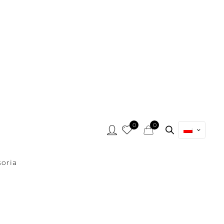
0
0
oria