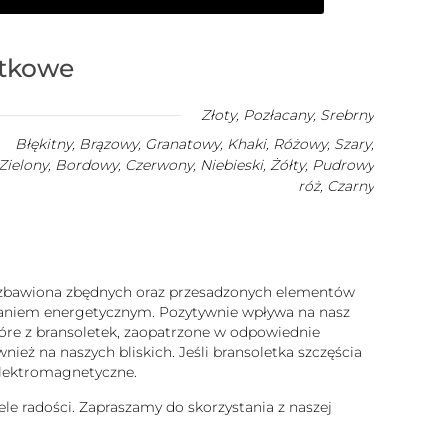
atkowe
Złoty
,
Pozłacany
,
Srebrny
Błękitny, Brązowy, Granatowy, Khaki, Różowy, Szary,
Zielony, Bordowy, Czerwony, Niebieski, Żółty, Pudrowy
róż, Czarny
 pozbawiona zbędnych oraz przesadzonych elementów
ałaniem energetycznym. Pozytywnie wpływa na nasz
które z bransoletek, zaopatrzone w odpowiednie
ież na naszych bliskich. Jeśli bransoletka szczęścia
 elektromagnetyczne.
ele radości. Zapraszamy do skorzystania z naszej