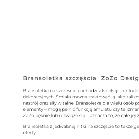
Bransoletka szczęścia ZoZo Desi
Bransoletka na szczęście pochodzi z kolekcji „for l
dekoracyjnych. Śmiało można traktować ją jako taliz
nastrój oraz siły witalne. Bransoletka dla wielu osó
elementy – mogą pełnić funkcję amuletu czy talizmanu.
ZoZo pęknie lub rozwiąże się – oznacza to, że całe je
Bransoletka z jedwabnej nitki na szczęście to także g
oferty.