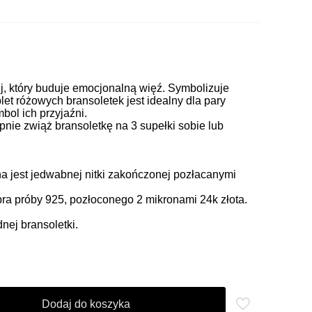
iej, który buduje emocjonalną więź. Symbolizuje
let różowych bransoletek jest idealny dla pary
bol ich przyjaźni.
pnie zwiąż bransoletkę na 3 supełki sobie lub
 jest jedwabnej nitki zakończonej pozłacanymi
ra próby 925, pozłoconego 2 mikronami 24k złota.
ej bransoletki.
Dodaj do koszyka