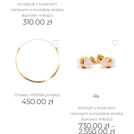
Ten
szczęście z kwarcem
produkt
różowym w kształcie stożka
ma
(kamień miłości)
wiele
310.00
zł
wariantów.
Ten
Opcje
produkt
można
ma
wybrać
wiele
na
wariantów.
stronie
Opcje
produktu
można
wybrać
na
stronie
produktu
Choker VIPERA (żmijka)
450.00
zł
Kolczyki z kwarcem
różowym w kształcie stożka
(kamień miłości)
730.00
zł
–
2,550.00
zł