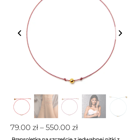
79.00
zł
–
550.00
zł
Bransoletka na szczęście z jedwabnej nitki z