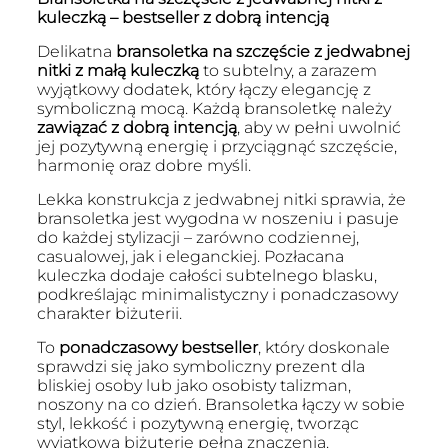
kuleczką – bestseller z dobrą intencją
Delikatna
bransoletka na szczęście z jedwabnej
nitki z małą kuleczką
to subtelny, a zarazem
wyjątkowy dodatek, który łączy elegancję z
symboliczną mocą. Każdą bransoletkę należy
zawiązać z dobrą intencją
, aby w pełni uwolnić
jej pozytywną energię i przyciągnąć szczęście,
harmonię oraz dobre myśli.
Lekka konstrukcja z jedwabnej nitki sprawia, że
bransoletka jest wygodna w noszeniu i pasuje
do każdej stylizacji – zarówno codziennej,
casualowej, jak i eleganckiej. Pozłacana
kuleczka dodaje całości subtelnego blasku,
podkreślając minimalistyczny i ponadczasowy
charakter biżuterii.
To
ponadczasowy bestseller
, który doskonale
sprawdzi się jako symboliczny prezent dla
bliskiej osoby lub jako osobisty talizman,
noszony na co dzień. Bransoletka łączy w sobie
styl, lekkość i pozytywną energię, tworząc
wyjątkową biżuterię pełną znaczenia.