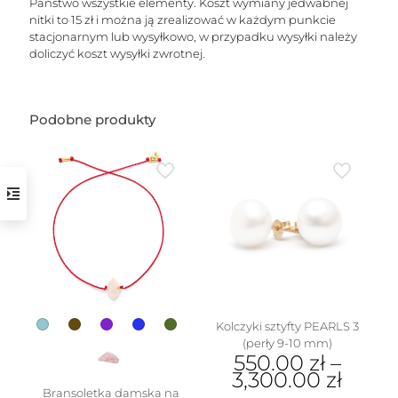
Państwo wszystkie elementy. Koszt wymiany jedwabnej
nitki to 15 zł i można ją zrealizować w każdym punkcie
stacjonarnym lub wysyłkowo, w przypadku wysyłki należy
doliczyć koszt wysyłki zwrotnej.
Podobne produkty
w
Kolczyki sztyfty PEARLS 3
(perły 9-10 mm)
550.00
zł
–
3,300.00
zł
Bransoletka damska na