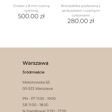
Choker z 8 mm czarną
Bransoletka pozłacana z
cyrkonią
serduszkiem i czarnymi
500.00
zł
cyrkoniami
280.00
zł
Warszawa
Śródmieście
Mokotowska 63
00-533 Warszawa
PN - PT 11:00 - 19:00
SB 11:00 - 18:00
N (handlowa) 11:00 - 17:00