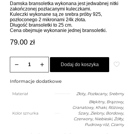
Damska bransoletka wykonana jest jedwabnej nitki
zakończonej pozłacanymi kuleczkami.
Kuleczki wykonane są ze srebra próby 925,
pozłoconego 2 mikronami 24k złota.
Długość bransoletki to 25 cm.
Cena obejmuje wykonanie jednej bransoletki.
79.00
zł
ilość
Bransoletka
Dodaj do koszyka
damska
na
szczęście
Informacje dodatkowe
z
kuleczką
Materiał
Złoty
,
Pozłacany
,
Srebrny
Błękitny, Brązowy,
Granatowy, Khaki, Różowy,
Kolor sznurka
Szary, Zielony, Bordowy,
Czerwony, Niebieski, Żółty,
Pudrowy róż, Czarny