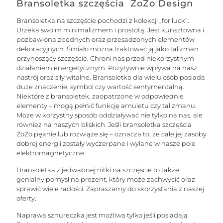
Bransoletka szczęścia ZoZo Design
Bransoletka na szczęście pochodzi z kolekcji „for luck”.
Urzeka swoim minimalizmem i prostotą. Jest kunsztowna i
pozbawiona zbędnych oraz przesadzonych elementów
dekoracyjnych. Śmiało można traktować ją jako talizman
przynoszący szczęście. Chroni nas przed niekorzystnym
działaniem energetycznym. Pozytywnie wpływa na nasz
nastrój oraz siły witalne. Bransoletka dla wielu osób posiada
duże znaczenie, symbol czy wartość sentymentalną.
Niektóre z bransoletek, zaopatrzone w odpowiednie
elementy – mogą pełnić funkcję amuletu czy talizmanu.
Może w korzystny sposób oddziaływać nie tylko na nas, ale
również na naszych bliskich. Jeśli bransoletka szczęścia
ZoZo pęknie lub rozwiąże się – oznacza to, że całe jej zasoby
dobrej energii zostały wyczerpane i wylane w nasze pole
elektromagnetyczne.
Bransoletka z jedwabnej nitki na szczęście to także
genialny pomysł na prezent, który może zachwycić oraz
sprawić wiele radości. Zapraszamy do skorzystania z naszej
oferty.
Naprawa sznureczka jest możliwa tylko jeśli posiadają