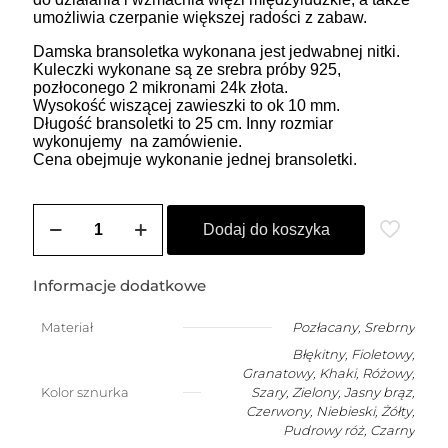
umożliwia czerpanie większej radości z zabaw.
Damska bransoletka wykonana jest jedwabnej nitki.
Kuleczki wykonane są ze srebra próby 925,
pozłoconego 2 mikronami 24k złota.
Wysokość wiszącej zawieszki to ok 10 mm.
Długość bransoletki to 25 cm. Inny rozmiar
wykonujemy na zamówienie.
Cena obejmuje wykonanie jednej bransoletki.
ilość
ZOZO
Dodaj do koszyka
CHARMS
-
bransoletka
Informacje dodatkowe
damska
na
Materiał
Pozłacany
,
Srebrny
szczęście
Błękitny, Fioletowy,
z
misiem
Granatowy, Khaki, Różowy,
Kolor sznurka
Szary, Zielony, Jasny brąz,
Czerwony, Niebieski, Żółty,
Pudrowy róż, Czarny