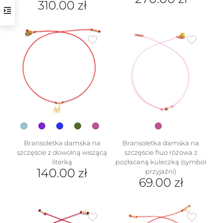
310.00
zł
Ten
Ten
produkt
produkt
ma
ma
wiele
wiele
wariantów.
wariantów.
Opcje
Opcje
można
można
wybrać
wybrać
w
na
na
stronie
stronie
produktu
produktu
Bransoletka damska na
Bransoletka damska na
szczęście z dowolną wiszącą
szczęście fluo różowa z
literką
pozłacaną kuleczką (symbol
140.00
zł
przyjaźni)
69.00
zł
Ten
produkt
ma
wiele
wariantów.