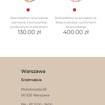
produktu
Bransoletka na szczęście
Bransoletka na szczęście ze
czerwona z koniczynką i
złotą kuleczką i cyrkoniami
pozłacanymi kuleczkami
Swarovskiego
130.00
zł
400.00
zł
Warszawa
Śródmieście
Mokotowska 63
00-533 Warszawa
PN - PT 11:00 - 19:00