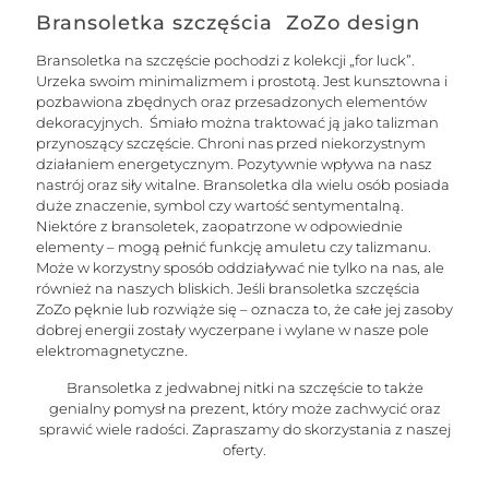
Bransoletka szczęścia ZoZo design
Bransoletka na szczęście pochodzi z kolekcji „for luck”.
Urzeka swoim minimalizmem i prostotą. Jest kunsztowna i
pozbawiona zbędnych oraz przesadzonych elementów
dekoracyjnych. Śmiało można traktować ją jako talizman
przynoszący szczęście. Chroni nas przed niekorzystnym
działaniem energetycznym. Pozytywnie wpływa na nasz
nastrój oraz siły witalne. Bransoletka dla wielu osób posiada
duże znaczenie, symbol czy wartość sentymentalną.
Niektóre z bransoletek, zaopatrzone w odpowiednie
elementy – mogą pełnić funkcję amuletu czy talizmanu.
Może w korzystny sposób oddziaływać nie tylko na nas, ale
również na naszych bliskich. Jeśli bransoletka szczęścia
ZoZo pęknie lub rozwiąże się – oznacza to, że całe jej zasoby
dobrej energii zostały wyczerpane i wylane w nasze pole
elektromagnetyczne.
Bransoletka z jedwabnej nitki na szczęście to także
genialny pomysł na prezent, który może zachwycić oraz
sprawić wiele radości. Zapraszamy do skorzystania z naszej
oferty.