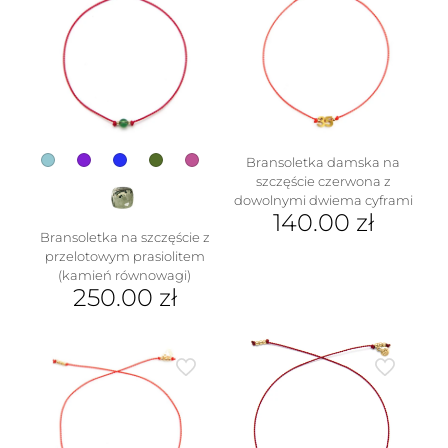
Opcje
można
wybrać
na
stronie
produktu
Bransoletka damska na
szczęście czerwona z
dowolnymi dwiema cyframi
140.00
zł
Bransoletka na szczęście z
przelotowym prasiolitem
(kamień równowagi)
250.00
zł
Ten
produkt
ma
wiele
wariantów.
Opcje
można