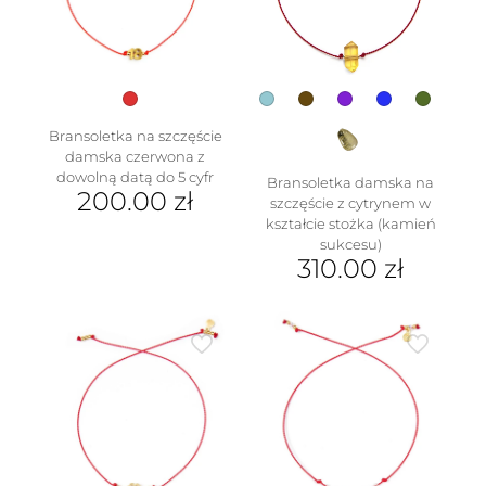
wybrać
na
stronie
produktu
Bransoletka na szczęście
damska czerwona z
dowolną datą do 5 cyfr
Bransoletka damska na
200.00
zł
szczęście z cytrynem w
kształcie stożka (kamień
sukcesu)
310.00
zł
Ten
produkt
ma
wiele
wariantów.
Opcje
można
wybrać
na
stronie