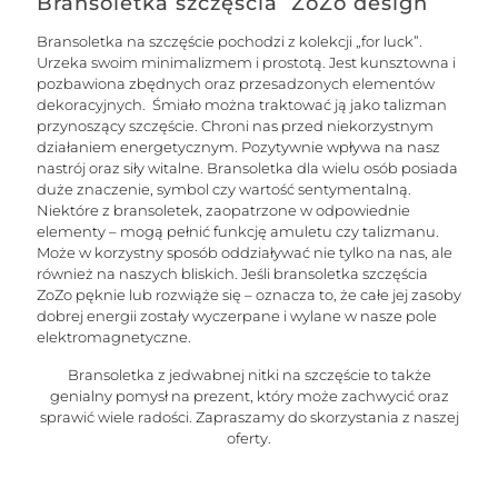
Bransoletka szczęścia ZoZo design
Bransoletka na szczęście pochodzi z kolekcji „for luck”.
Urzeka swoim minimalizmem i prostotą. Jest kunsztowna i
pozbawiona zbędnych oraz przesadzonych elementów
dekoracyjnych. Śmiało można traktować ją jako talizman
przynoszący szczęście. Chroni nas przed niekorzystnym
działaniem energetycznym. Pozytywnie wpływa na nasz
nastrój oraz siły witalne. Bransoletka dla wielu osób posiada
duże znaczenie, symbol czy wartość sentymentalną.
Niektóre z bransoletek, zaopatrzone w odpowiednie
elementy – mogą pełnić funkcję amuletu czy talizmanu.
Może w korzystny sposób oddziaływać nie tylko na nas, ale
również na naszych bliskich. Jeśli bransoletka szczęścia
ZoZo pęknie lub rozwiąże się – oznacza to, że całe jej zasoby
dobrej energii zostały wyczerpane i wylane w nasze pole
elektromagnetyczne.
Bransoletka z jedwabnej nitki na szczęście to także
genialny pomysł na prezent, który może zachwycić oraz
sprawić wiele radości. Zapraszamy do skorzystania z naszej
oferty.