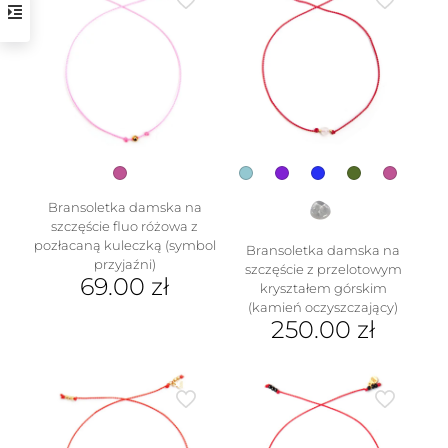
wiele
wariantów.
Opcje
można
wybrać
na
stronie
produktu
w
Bransoletka damska na
szczęście fluo różowa z
pozłacaną kuleczką (symbol
Bransoletka damska na
przyjaźni)
szczęście z przelotowym
69.00
zł
kryształem górskim
(kamień oczyszczający)
250.00
zł
Ten
produkt
ma
wiele
wariantów.