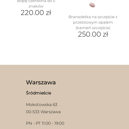
stopę czerwona do 5
znaków
220.00
zł
Bransoletka na szczęście z
przelotowym opalem
(kamień szczęścia)
250.00
zł
Ten
produkt
ma
wiele
wariantów.
Opcje
można
wybrać
Warszawa
na
stronie
Śródmieście
produktu
Mokotowska 63
00-533 Warszawa
PN - PT 11:00 - 19:00