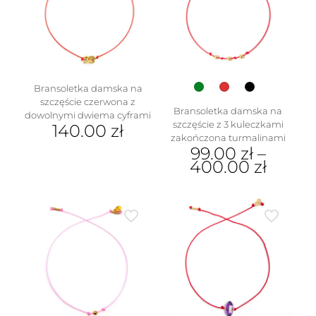
Opcje
można
wybrać
na
stronie
produktu
Bransoletka damska na
szczęście czerwona z
Bransoletka damska na
dowolnymi dwiema cyframi
szczęście z 3 kuleczkami
140.00
zł
zakończona turmalinami
99.00
zł
–
400.00
zł
Ten
produkt
ma
wiele
wariantów.
Opcje
można
wybrać
na
stronie