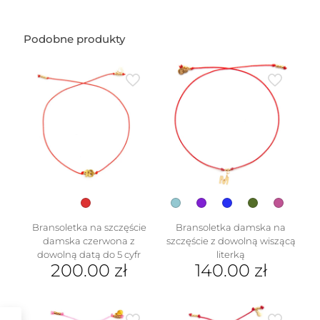
Podobne produkty
Bransoletka na szczęście
Bransoletka damska na
damska czerwona z
szczęście z dowolną wiszącą
dowolną datą do 5 cyfr
literką
200.00
zł
140.00
zł
Ten
produkt
ma