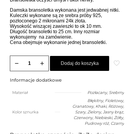
Damska bransoletka wykonana jest jedwabnej nitki.
Kuleczki wykonane są ze srebra próby 925,
pozłoconego 2 mikronami 24k złota.
Wysokość wiszącej zawieszki to ok 10 mm.
Długość bransoletki to 25 cm. Inny rozmiar
wykonujemy na zamówienie.
Cena obejmuje wykonanie jednej bransoletki.
ilość
ZOZO
Dodaj do koszyka
CHARMS
-
bransoletka
Informacje dodatkowe
damska
na
Materiał
Pozłacany
,
Srebrny
szczęście
Błękitny, Fioletowy,
z
misiem
Granatowy, Khaki, Różowy,
Kolor sznurka
Szary, Zielony, Jasny brąz,
Czerwony, Niebieski, Żółty,
Pudrowy róż, Czarny