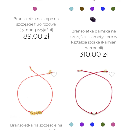
produktu
Bransoletka na stopę na
szczęście fluo różowa
(symbol przyjaźni)
Bransoletka damska na
89.00
zł
szczęście z ametystem w
kształcie stożka (kamień
harmonii)
310.00
zł
Ten
produkt
ma
wiele
wariantów.
Opcje
można
wybrać
na
stronie
produktu
Bransoletka na szczęście na