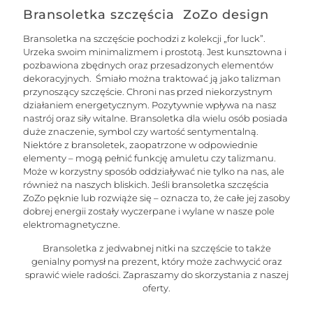
Bransoletka szczęścia ZoZo design
Bransoletka na szczęście pochodzi z kolekcji „for luck”.
Urzeka swoim minimalizmem i prostotą. Jest kunsztowna i
pozbawiona zbędnych oraz przesadzonych elementów
dekoracyjnych. Śmiało można traktować ją jako talizman
przynoszący szczęście. Chroni nas przed niekorzystnym
działaniem energetycznym. Pozytywnie wpływa na nasz
nastrój oraz siły witalne. Bransoletka dla wielu osób posiada
duże znaczenie, symbol czy wartość sentymentalną.
Niektóre z bransoletek, zaopatrzone w odpowiednie
elementy – mogą pełnić funkcję amuletu czy talizmanu.
Może w korzystny sposób oddziaływać nie tylko na nas, ale
również na naszych bliskich. Jeśli bransoletka szczęścia
ZoZo pęknie lub rozwiąże się – oznacza to, że całe jej zasoby
dobrej energii zostały wyczerpane i wylane w nasze pole
elektromagnetyczne.
Bransoletka z jedwabnej nitki na szczęście to także
genialny pomysł na prezent, który może zachwycić oraz
sprawić wiele radości. Zapraszamy do skorzystania z naszej
oferty.