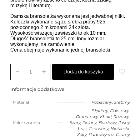
muzykę i literaturę.
Damska bransoletka wykonana jest jedwabnej nitki.
Kuleczki wykonane są ze srebra próby 925,
pozłoconego 2 mikronami 24k złota.
Wysokość wiszącej zawieszki to ok 10 mm.
Długość bransoletki to 25 cm. Inny rozmiar
wykonujemy na zamówienie.
Cena obejmuje wykonanie jednej bransoletki.
ilość
ZOZO
Dodaj do koszyka
CHARMS
-
bransoletka
Informacje dodatkowe
damska
na
Materiał
Pozłacany
,
Srebrny
szczęście
Błękitny, Fioletowy,
z
kluczykiem
Granatowy, Khaki, Różowy,
wzór2
Kolor sznurka
Szary, Zielony, Bordowy, Jasny
brąz, Czerwony, Niebieski,
Żółty, Pudrowy róż, Czarny