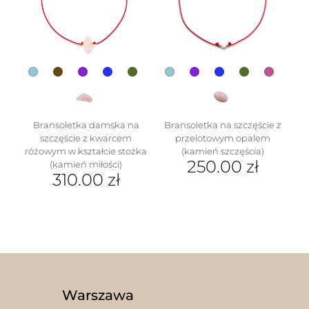
można
produktu
wybrać
na
stronie
produktu
Bransoletka damska na
Bransoletka na szczęście z
szczęście z kwarcem
przelotowym opalem
różowym w kształcie stożka
(kamień szczęścia)
250.00
zł
(kamień miłości)
310.00
zł
Ten
Ten
produkt
produkt
ma
ma
wiele
wiele
wariantów.
wariantów.
Opcje
Opcje
można
można
wybrać
wybrać
na
Warszawa
na
stronie