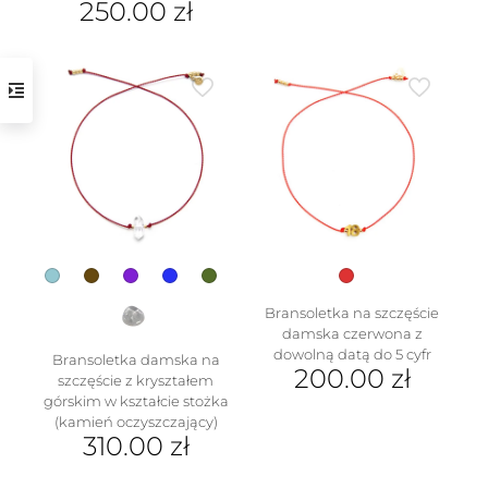
250.00
zł
Ten
produkt
ma
wiele
wariantów.
Opcje
można
wybrać
w
na
stronie
produktu
Bransoletka na szczęście
damska czerwona z
dowolną datą do 5 cyfr
Bransoletka damska na
200.00
zł
szczęście z kryształem
górskim w kształcie stożka
(kamień oczyszczający)
310.00
zł
Ten