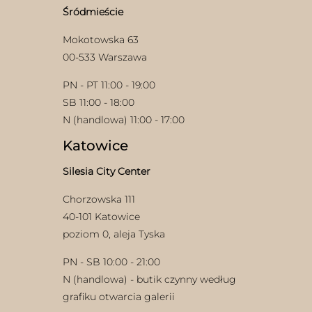
stronie
produktu
Śródmieście
produktu
Mokotowska 63
00-533 Warszawa
PN - PT 11:00 - 19:00
SB 11:00 - 18:00
N (handlowa) 11:00 - 17:00
Katowice
Silesia City Center
Chorzowska 111
40-101 Katowice
poziom 0, aleja Tyska
PN - SB 10:00 - 21:00
N (handlowa) - butik czynny według
grafiku otwarcia galerii