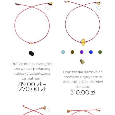
produkt
ma
wiele
wariantów.
Opcje
można
wybrać
na
stronie
produktu
Bransoletka na szczęście
czerwona z pozłacaną
Bransoletka damska na
kuleczką, zakończona
szczęście z cytrynem w
turmalinami
kształcie stożka (kamień
89.00
zł
–
sukcesu)
270.00
zł
310.00
zł
Ten
Ten
produkt
produkt
ma
ma
wiele
wiele
wariantów.