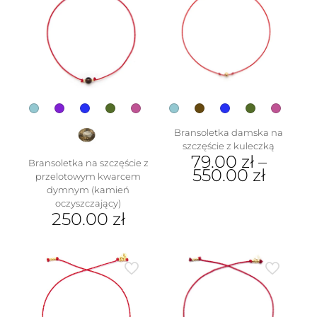
wariantów.
Opcje
Opcje
można
można
wybrać
wybrać
na
na
stronie
stronie
produktu
produktu
Bransoletka damska na
szczęście z kuleczką
79.00
zł
–
Bransoletka na szczęście z
550.00
zł
przelotowym kwarcem
dymnym (kamień
Ten
oczyszczający)
produkt
250.00
zł
ma
wiele
Ten
wariantów.
produkt
Opcje
ma
można
wiele
wybrać
wariantów.
na
Opcje
stronie