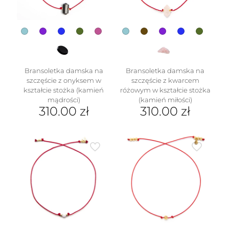
stronie
produktu
produktu
Bransoletka damska na
Bransoletka damska na
szczęście z onyksem w
szczęście z kwarcem
kształcie stożka (kamień
różowym w kształcie stożka
mądrości)
(kamień miłości)
310.00
zł
310.00
zł
Ten
Ten
produkt
produkt
ma
ma
wiele
wiele
wariantów.
wariantów.
Opcje
Opcje
można
można
wybrać
wybrać
na
na
stronie
stronie
produktu
produktu