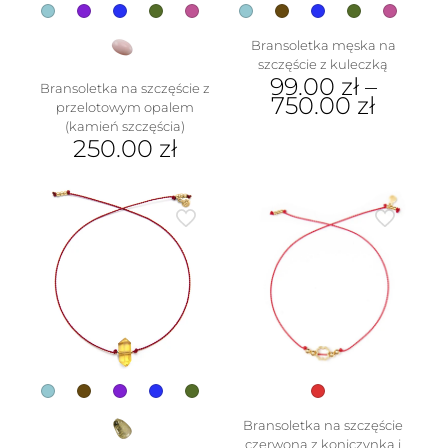
Bransoletka męska na
szczęście z kuleczką
99.00
zł
–
Bransoletka na szczęście z
750.00
zł
przelotowym opalem
(kamień szczęścia)
Ten
250.00
zł
produkt
ma
Ten
wiele
produkt
wariantów.
ma
Opcje
wiele
można
wariantów.
wybrać
Opcje
na
można
stronie
wybrać
produktu
na
stronie
produktu
Bransoletka na szczęście
czerwona z koniczynką i