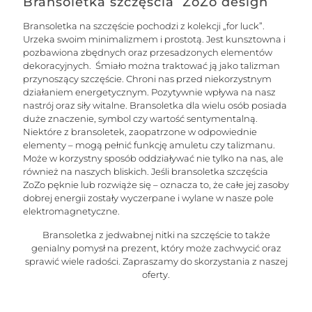
Bransoletka szczęścia ZoZo design
Bransoletka na szczęście pochodzi z kolekcji „for luck”.
Urzeka swoim minimalizmem i prostotą. Jest kunsztowna i
pozbawiona zbędnych oraz przesadzonych elementów
dekoracyjnych. Śmiało można traktować ją jako talizman
przynoszący szczęście. Chroni nas przed niekorzystnym
działaniem energetycznym. Pozytywnie wpływa na nasz
nastrój oraz siły witalne. Bransoletka dla wielu osób posiada
duże znaczenie, symbol czy wartość sentymentalną.
Niektóre z bransoletek, zaopatrzone w odpowiednie
elementy – mogą pełnić funkcję amuletu czy talizmanu.
Może w korzystny sposób oddziaływać nie tylko na nas, ale
również na naszych bliskich. Jeśli bransoletka szczęścia
ZoZo pęknie lub rozwiąże się – oznacza to, że całe jej zasoby
dobrej energii zostały wyczerpane i wylane w nasze pole
elektromagnetyczne.
Bransoletka z jedwabnej nitki na szczęście to także
genialny pomysł na prezent, który może zachwycić oraz
sprawić wiele radości. Zapraszamy do skorzystania z naszej
oferty.