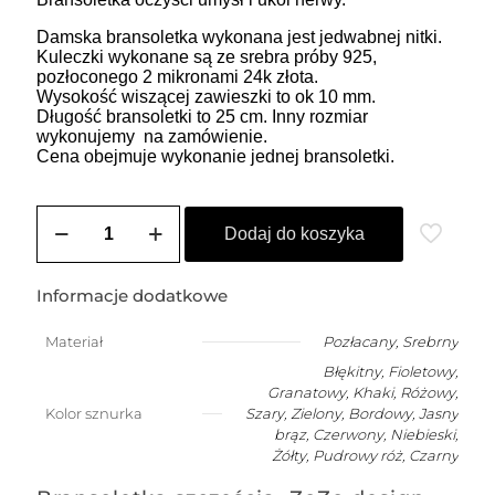
Damska bransoletka wykonana jest jedwabnej nitki.
Kuleczki wykonane są ze srebra próby 925,
pozłoconego 2 mikronami 24k złota.
Wysokość wiszącej zawieszki to ok 10 mm.
Długość bransoletki to 25 cm. Inny rozmiar
wykonujemy na zamówienie.
Cena obejmuje wykonanie jednej bransoletki.
ilość
ZOZO
Dodaj do koszyka
CHARMS
-
bransoletka
Informacje dodatkowe
damska
na
Materiał
Pozłacany
,
Srebrny
szczęście
Błękitny, Fioletowy,
z
kluczykiem
Granatowy, Khaki, Różowy,
wzór2
Kolor sznurka
Szary, Zielony, Bordowy, Jasny
brąz, Czerwony, Niebieski,
Żółty, Pudrowy róż, Czarny