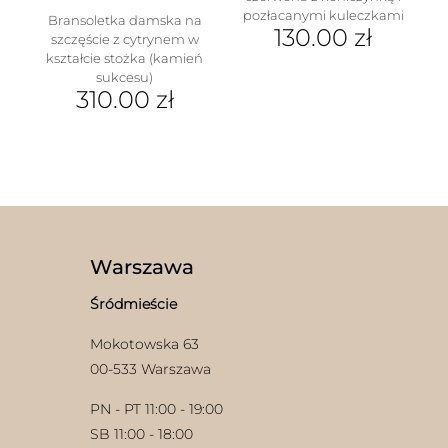
pozłacanymi kuleczkami
Bransoletka damska na
130.00
zł
szczęście z cytrynem w
kształcie stożka (kamień
sukcesu)
310.00
zł
Ten
produkt
ma
wiele
wariantów.
Opcje
można
wybrać
Warszawa
na
stronie
Śródmieście
produktu
Mokotowska 63
00-533 Warszawa
PN - PT 11:00 - 19:00
SB 11:00 - 18:00