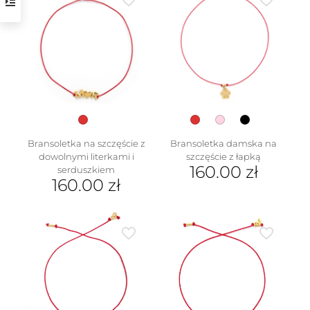
w
Bransoletka na szczęście z
Bransoletka damska na
dowolnymi literkami i
szczęście z łapką
160.00
zł
serduszkiem
160.00
zł
Ten
Ten
produkt
produkt
ma
ma
wiele
wiele
wariantów.
wariantów.
Opcje
Opcje
można
można
wybrać
wybrać
na
na
stronie