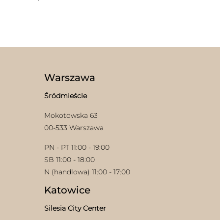
Ten
produkt
ma
wiele
wariantów.
Opcje
można
wybrać
Warszawa
na
stronie
Śródmieście
produktu
Mokotowska 63
00-533 Warszawa
PN - PT 11:00 - 19:00
SB 11:00 - 18:00
N (handlowa) 11:00 - 17:00
Katowice
Silesia City Center