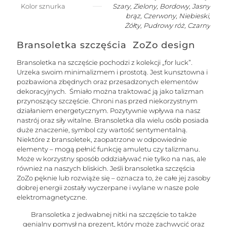
Kolor sznurka
Szary, Zielony, Bordowy, Jasny
brąz, Czerwony, Niebieski,
Żółty, Pudrowy róż, Czarny
Bransoletka szczęścia ZoZo design
Bransoletka na szczęście pochodzi z kolekcji „for luck”.
Urzeka swoim minimalizmem i prostotą. Jest kunsztowna i
pozbawiona zbędnych oraz przesadzonych elementów
dekoracyjnych. Śmiało można traktować ją jako talizman
przynoszący szczęście. Chroni nas przed niekorzystnym
działaniem energetycznym. Pozytywnie wpływa na nasz
nastrój oraz siły witalne. Bransoletka dla wielu osób posiada
duże znaczenie, symbol czy wartość sentymentalną.
Niektóre z bransoletek, zaopatrzone w odpowiednie
elementy – mogą pełnić funkcję amuletu czy talizmanu.
Może w korzystny sposób oddziaływać nie tylko na nas, ale
również na naszych bliskich. Jeśli bransoletka szczęścia
ZoZo pęknie lub rozwiąże się – oznacza to, że całe jej zasoby
dobrej energii zostały wyczerpane i wylane w nasze pole
elektromagnetyczne.
Bransoletka z jedwabnej nitki na szczęście to także
genialny pomysł na prezent, który może zachwycić oraz