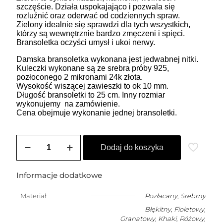
szczęście. Działa uspokajająco i pozwala się
rozluźnić oraz oderwać od codziennych spraw.
Zielony idealnie się sprawdzi dla tych wszystkich,
którzy są wewnętrznie bardzo zmęczeni i spięci.
Bransoletka oczyści umysł i ukoi nerwy.
Damska bransoletka wykonana jest jedwabnej nitki.
Kuleczki wykonane są ze srebra próby 925,
pozłoconego 2 mikronami 24k złota.
Wysokość wiszącej zawieszki to ok 10 mm.
Długość bransoletki to 25 cm. Inny rozmiar
wykonujemy na zamówienie.
Cena obejmuje wykonanie jednej bransoletki.
ilość
ZOZO
Dodaj do koszyka
CHARMS
-
bransoletka
Informacje dodatkowe
damska
na
Materiał
Pozłacany
,
Srebrny
szczęście
Błękitny, Fioletowy,
PUDELEK
Granatowy, Khaki, Różowy,