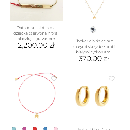
wybrać
wybrać
na
na
stronie
stronie
produktu
produktu
Złota bransoletka dla
dziecka czerwoną nitką i
blaszką z grawerem
Choker dla dziecka z
2,200.00
zł
małymi skrzydełkami i
białymi cyrkoniami
370.00
zł
Kolczyki koła 1cm