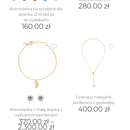
280.00
zł
Bransoletka na szczęście dla
dziecka (2-10 lat) ze
skrzydełkami
160.00
zł
Ten
produkt
ma
wiele
wariantów.
Opcje
można
wybrać
na
stronie
produktu
Dziecięcy naszyjnik
pozłacany z gwiazdką
400.00
zł
Bransoletka z małą stópką z
wybranym kamieniem
370.00
zł
–
2,300.00
zł