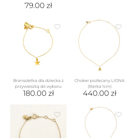
produkt
79.00
zł
ma
Ten
wiele
produkt
wariantów.
ma
Opcje
wiele
można
wariantów.
wybrać
Opcje
na
można
stronie
w
wybrać
produktu
na
stronie
produktu
Bransoletka dla dziecka z
Choker pozłacany LIONA
przywieszką do wyboru
(literka 1cm)
180.00
zł
440.00
zł
Ten
Ten
produkt
produkt
ma
ma
wiele
wiele
wariantów.
wariantów.
Opcje
Opcje
można
można