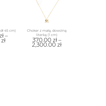
można
wybrać
na
stronie
produktu
(dł 45 cm)
Choker z małą, dowolną
zł
–
literką (1 cm)
370.00
zł
–
0
zł
2,300.00
zł
Ten
dukt
produkt
ma
e
wiele
iantów.
wariantów.
je
Opcje
na
można
rać
wybrać
na
nie
stronie
duktu
produktu