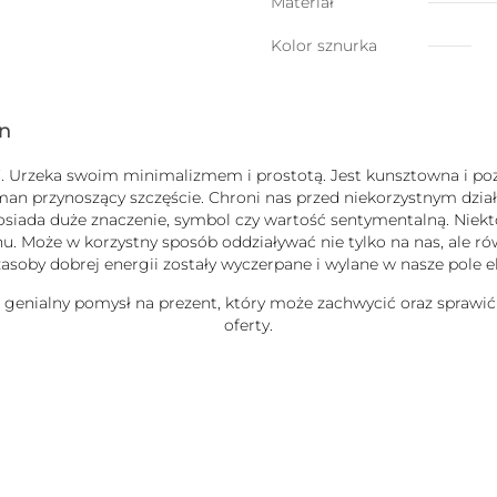
swój
Materiał
kolor
Kolor sznurka
gn
uck”. Urzeka swoim minimalizmem i prostotą. Jest kunsztowna i
zman przynoszący szczęście. Chroni nas przed niekorzystnym dz
b posiada duże znaczenie, symbol czy wartość sentymentalną. Nie
 Może w korzystny sposób oddziaływać nie tylko na nas, ale równ
j zasoby dobrej energii zostały wyczerpane i wylane w nasze pole
e genialny pomysł na prezent, który może zachwycić oraz sprawić
oferty.