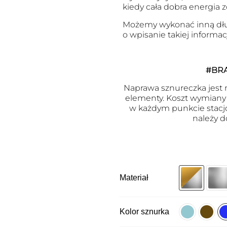
kiedy cała dobra energia 
Możemy wykonać inną dłu
o wpisanie takiej informa
#BR
Naprawa sznureczka jest m
elementy. Koszt wymiany j
w każdym punkcie stacj
należy d
Materiał
Kolor sznurka