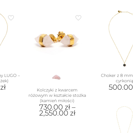
ny LUGO –
Choker z 8 mm
ożek)
cyrkoni
0
zł
500.0
Kolczyki z kwarcem
różowym w kształcie stożka
(kamień miłości)
ukt
730.00
zł
–
2,550.00
zł
e
antów.
Ten
e
produkt
na
ma