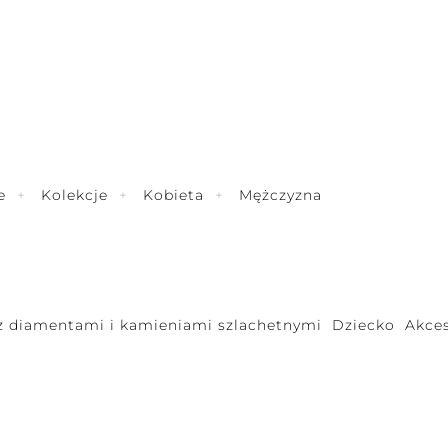
e
Kolekcje
Kobieta
Mężczyzna
 z diamentami i kamieniami szlachetnymi
Dziecko
Akces