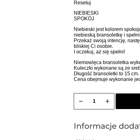
Resetuj
NIEBIESKI
SPOKÓJ
Niebieski jest kolorem spokoj
niebieską bransoletkę i spełn
Przekaż swoją intencję, nastę
bliskiej Ci osobie.
I oczekuj, aż się spełni!
Niemowlęca bransoletka wykon
Kuleczki wykonane są ze sreb
Długość bransoletki to 15 cm.
Cena obejmuje wykonanie jedn
ilość
Bransoletka
na
szczęście
dla
niemowlaka
Informacje dod
-
wybierz