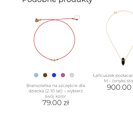
Łańcuszek pozłaca
M – (onyks st
Bransoletka na szczęście dla
900.0
dziecka (2-10 lat) – wybierz
Ten
swój kolor
79.00
zł
prod
ma
Ten
wiel
produkt
wari
ma
Opcj
w
wiele
moż