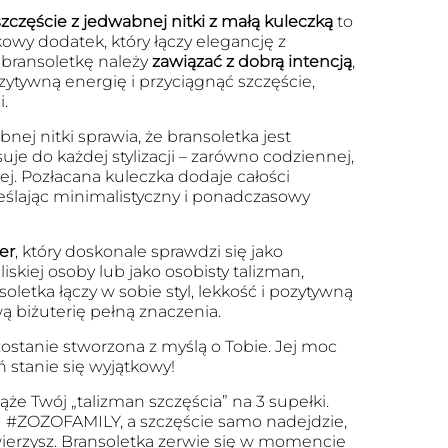
zczęście z jedwabnej nitki z małą kuleczką
to
kowy dodatek, który łączy elegancję z
bransoletkę należy
zawiązać z dobrą intencją
,
zytywną energię i przyciągnąć szczęście,
.
nej nitki sprawia, że bransoletka jest
je do każdej stylizacji – zarówno codziennej,
iej. Pozłacana kuleczka dodaje całości
eślając minimalistyczny i ponadczasowy
er
, który doskonale sprawdzi się jako
iskiej osoby lub jako osobisty talizman,
oletka łączy w sobie styl, lekkość i pozytywną
ą biżuterię pełną znaczenia.
zostanie stworzona z myślą o Tobie. Jej moc
ń stanie się wyjątkowy!
ąże Twój „talizman szczęścia” na 3 supełki.
 #ZOZOFAMILY, a szczęście samo nadejdzie,
uwierzysz. Bransoletka zerwie się w momencie