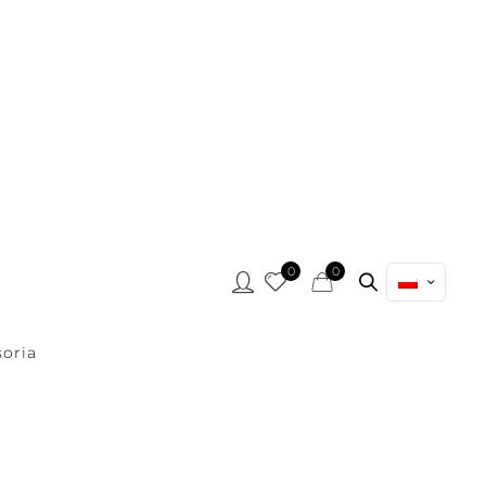
0
0
oria