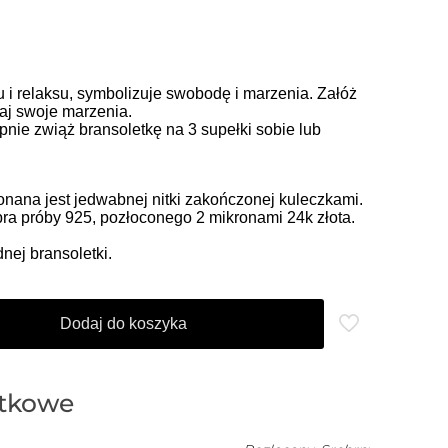
u i relaksu, symbolizuje swobodę i marzenia. Załóż
iaj swoje marzenia.
pnie zwiąż bransoletkę na 3 supełki sobie lub
ana jest jedwabnej nitki zakończonej kuleczkami.
ra próby 925, pozłoconego 2 mikronami 24k złota.
ej bransoletki.
Dodaj do koszyka
atkowe