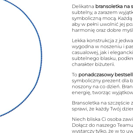
Delikatna
bransoletka na s
subtelny, a zarazem wyjąt
symboliczną mocą. Każdą 
aby w pełni uwolnić jej po
harmonię oraz dobre myśli
Lekka konstrukcja z jedwab
wygodna w noszeniu i pasu
casualowej, jak i eleganck
subtelnego blasku, podkr
charakter biżuterii.
To
ponadczasowy bestsell
symboliczny prezent dla bl
noszony na co dzień. Brans
energię, tworząc wyjątkow
Bransoletka na szczęście 
sprawi, że każdy Twój dzie
Niech bliska Ci osoba zawi
Dołącz do naszego Teamu
wystarczy tylko, że w to 