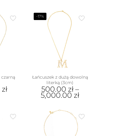
-17%
 czarną
Łańcuszek z dużą dowolną
ą
literką (3cm)
0
zł
500.00
zł
–
5,000.00
zł
Ten
produkt
ma
wiele
wariantów.
Opcje