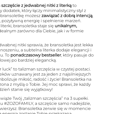
szczęście z jedwabnej nitki z literką
to
 dodatek, który łączy minimalistyczny styl z
 bransoletkę możesz
zawiązać z dobrą intencją
,
, pozytywną energię i spełnienie marzeń.
iterki, bransoletka staje się
unikalnym,
dealnym zarówno dla Ciebie, jak i w formie
dwabnej nitki sprawia, że bransoletka jest lekka
szeniu, a subtelna literka dodaje elegancji i
u. To
ponadczasowy bestseller
, który pasuje do
ualowej po bardziej elegancką.
r luck” to talizman szczęścia w czystej postaci.
eków uznawany jest za jeden z najsilniejszych
olizuje miłość, radość i życie! Bransoletka na
zona z myślą o Tobie. Jej moc sprawi, że każdy
dzień stanie się wyjątkowy!
wiąże Twój „talizman szczęścia” na 3 supełki.
u #ZOZOFAMILY, a szczęście samo nadejdzie,
 uwierzysz. Bransoletka zerwie się w momencie
a energia zostanie Tobie przekazana.