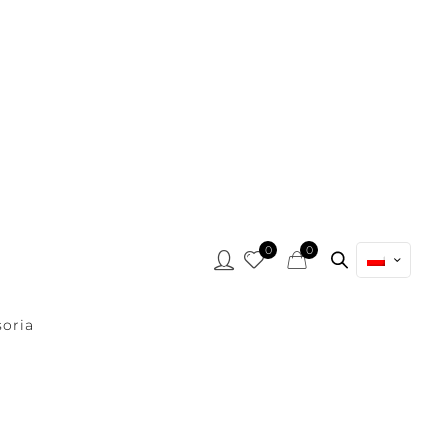
0
0
oria