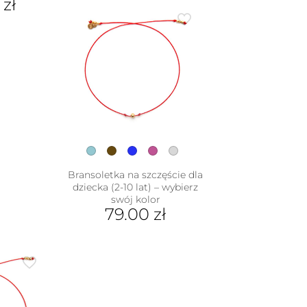
0
zł
Bransoletka na szczęście dla
dziecka (2-10 lat) – wybierz
swój kolor
79.00
zł
Ten
produkt
ma
wiele
wariantów.
Opcje