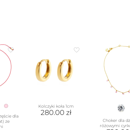
Kolczyki koła 1cm
280.00
zł
zęście dla
Choker dla dz
at) ze
różowymi cyrk
mi