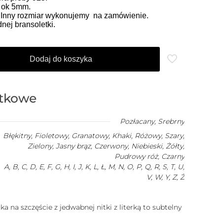
o ok 5mm.
. Inny rozmiar wykonujemy na zamówienie.
ej bransoletki.
Dodaj do koszyka
atkowe
Pozłacany
,
Srebrny
Błękitny, Fioletowy, Granatowy, Khaki, Różowy, Szary,
Zielony, Jasny brąz, Czerwony, Niebieski, Żółty,
Pudrowy róż, Czarny
A, B, C, D, E, F, G, H, I, J, K, L, Ł, M, N, O, P, Q, R, S, T, U,
V, W, Y, Z, Ż
a na szczęście z jedwabnej nitki z literką to subtelny