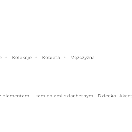
e
Kolekcje
Kobieta
Mężczyzna
 z diamentami i kamieniami szlachetnymi
Dziecko
Akces