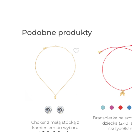
Podobne produkty
Bransoletka na szc
Choker z małą stópką z
dziecka (2-10 l
w
kamieniem do wyboru
skrzydełka