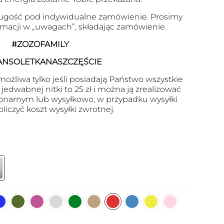
ugość pod indywidualne zamówienie. Prosimy
ormacji w „uwagach”, składając zamówienie.
#ZOZOFAMILY
ANSOLETKANASZCZĘŚCIE
ożliwa tylko jeśli posiadają Państwo wszystkie
edwabnej nitki to 25 zł i można ją zrealizować
onarnym lub wysyłkowo, w przypadku wysyłki
oliczyć koszt wysyłki zwrotnej.