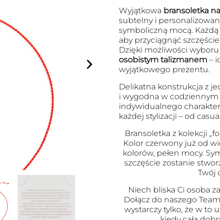
Wyjątkowa
bransoletka na 
subtelny i personalizowany
symboliczną mocą. Każdą
aby przyciągnąć szczęście
Dzięki możliwości wyboru l
osobistym talizmanem
– i
wyjątkowego prezentu.
Delikatna konstrukcja z je
i wygodna w codziennym no
indywidualnego charakter
każdej stylizacji – od cas
Bransoletka z kolekcji „fo
Kolor czerwony już od wi
kolorów, pełen mocy. Symb
szczęście zostanie stwor
Twój 
Niech bliska Ci osoba za
Dołącz do naszego Team
wystarczy tylko, że w to
kiedy cała dobr