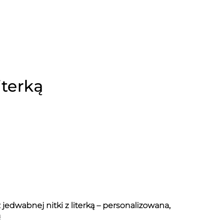
iterką
 jedwabnej nitki z literką – personalizowana,
ą