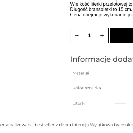
Wielkość literki przelotowej t
Długość bransoletki to 15 cm
Cena obejmuje wykonanie jedn
ilość
Bransoletka
szczęścia
dla
niemowlaka
z
Informacje dod
dowolną
literką
Materiał
Kolor sznurka
Literki
 personalizowana, bestseller z dobrą intencją Wyjątkowa bransoletk