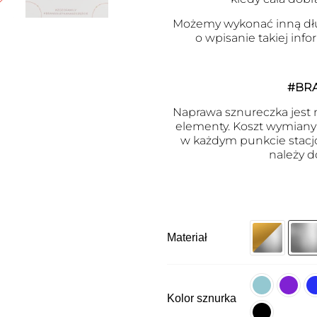
Możemy wykonać inną dł
o wpisanie takiej inf
#BR
Naprawa sznureczka jest m
elementy. Koszt wymiany j
w każdym punkcie stacj
należy d
Materiał
Kolor sznurka