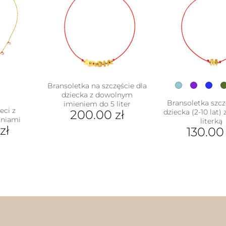
Bransoletka na szczęście dla
dziecka z dowolnym
Bransoletka szcz
imieniem do 5 liter
eci z
200.00
zł
dziecka (2-10 lat)
oniami
literką
zł
130.0
Ten
pro
ma
wiel
war
Opc
moż
wyb