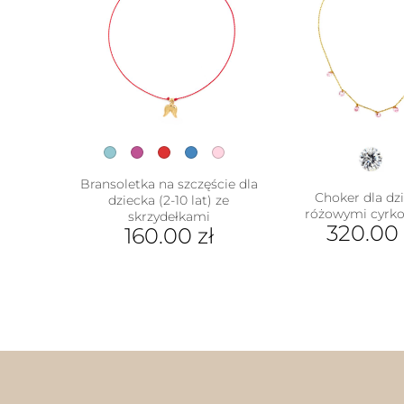
Bransoletka na szczęście dla
Choker dla dzi
dziecka (2-10 lat) ze
różowymi cyrk
skrzydełkami
320.00
160.00
zł
Ten
produkt
ma
wiele
wariantów.
Opcje
można
wybrać