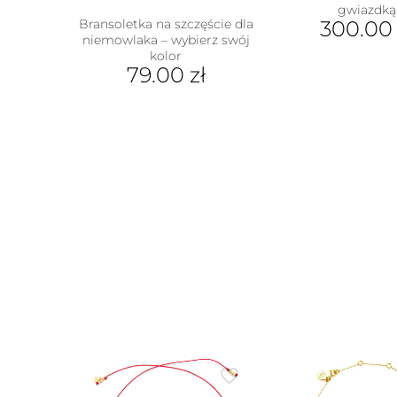
gwiazdką
Bransoletka na szczęście dla
300.0
niemowlaka – wybierz swój
kolor
79.00
zł
Ten
produkt
ma
wiele
wariantów.
Opcje
można
wybrać
na
stronie
produktu
w