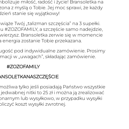
olizuje miłość, radość i życie! Bransoletka na
zona z myślą o Tobie. Jej moc sprawi, że każdy
dzień stanie się wyjątkowy!
wiąże Twój „talizman szczęścia” na 3 supełki.
u #ZOZOFAMILY, a szczęście samo nadejdzie,
 uwierzysz. Bransoletka zerwie się w momencie
a energia zostanie Tobie przekazana.
ugość pod indywidualne zamówienie. Prosimy
ormacji w „uwagach”, składając zamówienie.
#ZOZOFAMILY
ANSOLETKANASZCZĘŚCIE
ożliwa tylko jeśli posiadają Państwo wszystkie
edwabnej nitki to 25 zł i można ją zrealizować
onarnym lub wysyłkowo, w przypadku wysyłki
oliczyć koszt wysyłki zwrotnej.