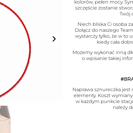
kolorów, pełen mocy. Symb
szczęście zostanie stwor
Twój 
Niech bliska Ci osoba za
Dołącz do naszego Team
wystarczy tylko, że w to
kiedy cała dobr
Możemy wykonać inną dł
o wpisanie takiej inf
#BR
Naprawa sznureczka jest m
elementy. Koszt wymiany j
w każdym punkcie stacj
należy d