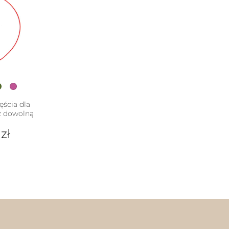
ęścia dla
 z dowolną
0
zł
dukt
e
iantów.
je
na
rać