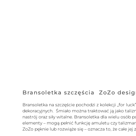
Bransoletka szczęścia ZoZo desi
Bransoletka na szczęście pochodzi z kolekcji „for l
dekoracyjnych. Śmiało można traktować ją jako tali
nastrój oraz siły witalne. Bransoletka dla wielu osó
elementy – mogą pełnić funkcję amuletu czy talizmanu.
ZoZo pęknie lub rozwiąże się – oznacza to, że całe je