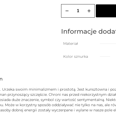
ilość
ZOZO
CHARMS
-
bransoletka
damska
Informacje dod
na
szczęście
PUDELEK
Materiał
Kolor sznurka
gn
uck”. Urzeka swoim minimalizmem i prostotą. Jest kunsztowna i
zman przynoszący szczęście. Chroni nas przed niekorzystnym dz
b posiada duże znaczenie, symbol czy wartość sentymentalną. Nie
 Może w korzystny sposób oddziaływać nie tylko na nas, ale równ
j zasoby dobrej energii zostały wyczerpane i wylane w nasze pole