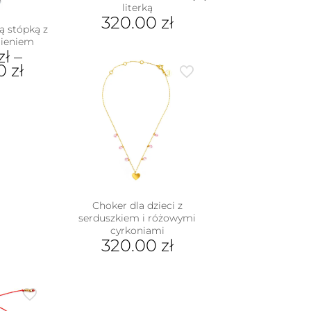
literką
320.00
zł
ą stópką z
Ten
ieniem
zł
–
produkt
00
zł
ma
wiele
wariantów.
dukt
Opcje
można
e
wybrać
iantów.
na
je
stronie
na
produktu
rać
Choker dla dzieci z
nie
serduszkiem i różowymi
duktu
cyrkoniami
320.00
zł