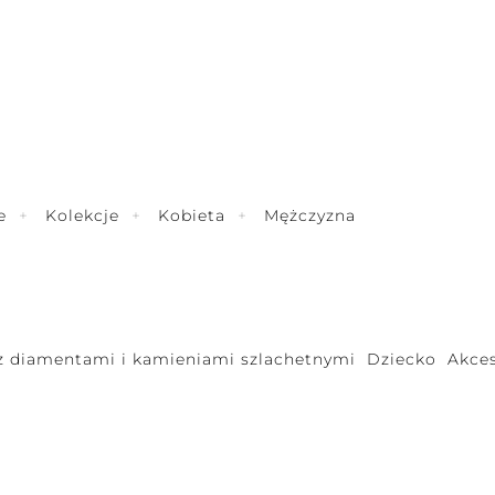
e
Kolekcje
Kobieta
Mężczyzna
 z diamentami i kamieniami szlachetnymi
Dziecko
Akces