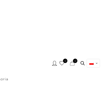
0
0
oria