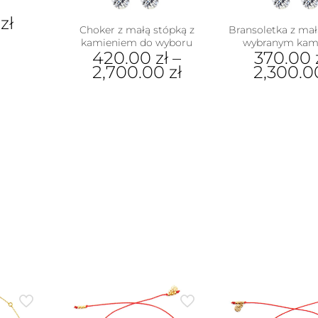
0
zł
Choker z małą stópką z
Bransoletka z mał
kamieniem do wyboru
wybranym kam
420.00
zł
–
370.00
2,700.00
zł
2,300.
Ten
Ten
produkt
pro
ma
ma
wiele
wiel
wariantów.
war
Opcje
Opc
można
moż
wybrać
wyb
na
na
stronie
stro
produktu
pro