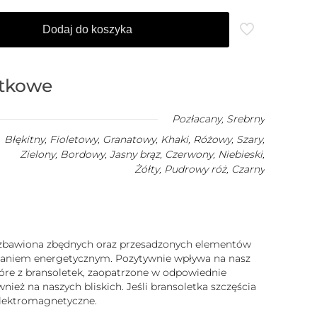
Dodaj do koszyka
atkowe
Pozłacany
,
Srebrny
Błękitny, Fioletowy, Granatowy, Khaki, Różowy, Szary,
Zielony, Bordowy, Jasny brąz, Czerwony, Niebieski,
Żółty, Pudrowy róż, Czarny
 pozbawiona zbędnych oraz przesadzonych elementów
iałaniem energetycznym. Pozytywnie wpływa na nasz
które z bransoletek, zaopatrzone w odpowiednie
ież na naszych bliskich. Jeśli bransoletka szczęścia
 elektromagnetyczne.