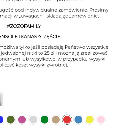
ugość pod indywidualne zamówienie. Prosimy
ormacji w „uwagach”, składając zamówienie.
#ZOZOFAMILY
ANSOLETKANASZCZĘŚCIE
ożliwa tylko jeśli posiadają Państwo wszystkie
edwabnej nitki to 25 zł i można ją zrealizować
onarnym lub wysyłkowo, w przypadku wysyłki
oliczyć koszt wysyłki zwrotnej.