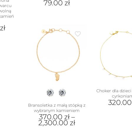
ciona
79.00
zł
pro
kwarcu
ma
Ten
wolną
wiel
(kamień
produkt
war
ma
Opc
zł
wiele
moż
wariantów.
wyb
Opcje
ukt
na
można
stro
wybrać
e
pro
na
antów.
stronie
e
produktu
na
ać
ie
Choker dla dzieci
uktu
cyrkonia
320.0
Bransoletka z małą stópką z
wybranym kamieniem
370.00
zł
–
2,300.00
zł
Ten