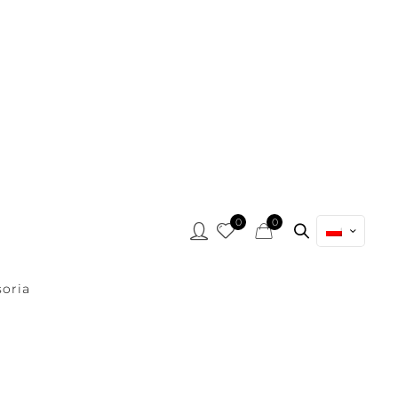
0
0
oria