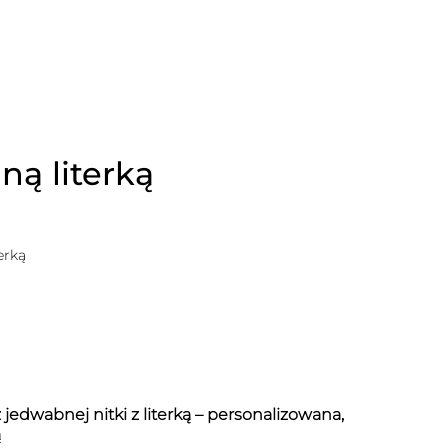
ną literką
erką
 jedwabnej nitki z literką – personalizowana,
ą