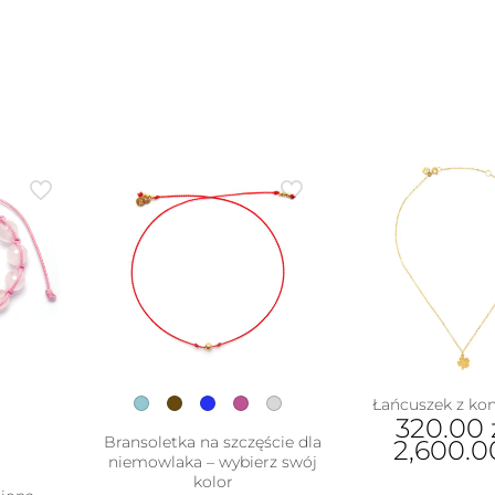
Łańcuszek z ko
320.00
Bransoletka na szczęście dla
2,600.
niemowlaka – wybierz swój
Ten
kolor