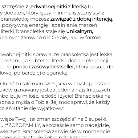
szczęście z jedwabnej nitki z literką
to
 dodatek, który łączy minimalistyczny styl z
 bransoletkę możesz
zawiązać z dobrą intencją
,
, pozytywną energię i spełnienie marzeń.
iterki, bransoletka staje się
unikalnym,
dealnym zarówno dla Ciebie, jak i w formie
dwabnej nitki sprawia, że bransoletka jest lekka
szeniu, a subtelna literka dodaje elegancji i
u. To
ponadczasowy bestseller
, który pasuje do
ualowej po bardziej elegancką.
r luck” to talizman szczęścia w czystej postaci.
eków uznawany jest za jeden z najsilniejszych
olizuje miłość, radość i życie! Bransoletka na
zona z myślą o Tobie. Jej moc sprawi, że każdy
dzień stanie się wyjątkowy!
wiąże Twój „talizman szczęścia” na 3 supełki.
u #ZOZOFAMILY, a szczęście samo nadejdzie,
 uwierzysz. Bransoletka zerwie się w momencie
a energia zostanie Tobie przekazana.