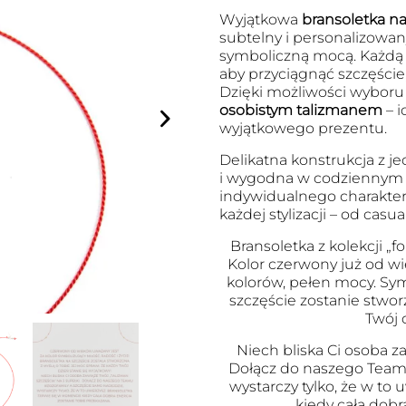
Wyjątkowa
bransoletka na 
subtelny i personalizowany
symboliczną mocą. Każdą
aby przyciągnąć szczęście
Dzięki możliwości wyboru l
osobistym talizmanem
– i
wyjątkowego prezentu.
Delikatna konstrukcja z je
i wygodna w codziennym no
indywidualnego charakter
każdej stylizacji – od cas
Bransoletka z kolekcji „fo
Kolor czerwony już od wi
kolorów, pełen mocy. Symb
szczęście zostanie stwor
Twój 
Niech bliska Ci osoba za
Dołącz do naszego Team
wystarczy tylko, że w to
kiedy cała dobr