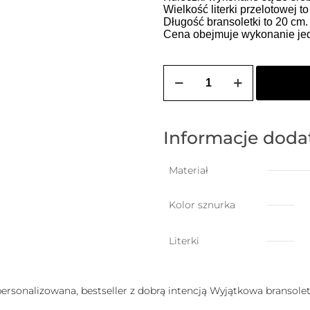
Wielkość literki przelotowej t
Długość bransoletki to 20 cm
Cena obejmuje wykonanie jedn
ilość
Bransoletka
szczęścia
dla
dziecka
(2-
Informacje dod
10
lat)
z
Materiał
dowolną
literką
Kolor sznurka
Literki
 personalizowana, bestseller z dobrą intencją Wyjątkowa bransoletk