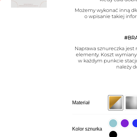
Możemy wykonać inną dł
o wpisanie takiej inf
#BR
Naprawa sznureczka jest m
elementy. Koszt wymiany j
w każdym punkcie stacj
należy d
Materiał
Kolor sznurka