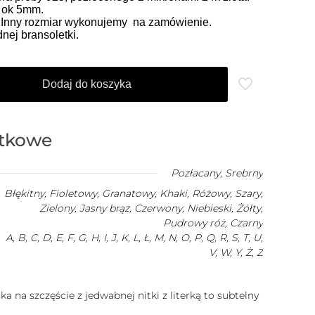
o ok 5mm.
. Inny rozmiar wykonujemy na zamówienie.
ej bransoletki.
Dodaj do koszyka
atkowe
Pozłacany
,
Srebrny
Błękitny, Fioletowy, Granatowy, Khaki, Różowy, Szary,
Zielony, Jasny brąz, Czerwony, Niebieski, Żółty,
Pudrowy róż, Czarny
A, B, C, D, E, F, G, H, I, J, K, L, Ł, M, N, O, P, Q, R, S, T, U,
V, W, Y, Ż, Z
a na szczęście z jedwabnej nitki z literką to subtelny