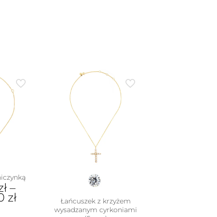
niczynką
zł
–
00
zł
Łańcuszek z krzyżem
wysadzanym cyrkoniami