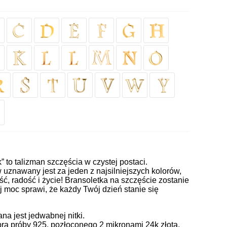
k” to talizman szczęścia w czystej postaci.
uznawany jest za jeden z najsilniejszych kolorów,
ć, radość i życie! Bransoletka na szczęście zostanie
j moc sprawi, że każdy Twój dzień stanie się
a jest jedwabnej nitki.
ra próby 925, pozłoconego 2 mikronami 24k złota.