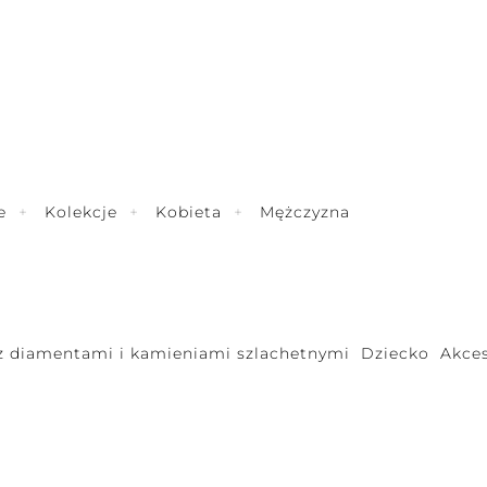
e
Kolekcje
Kobieta
Mężczyzna
 z diamentami i kamieniami szlachetnymi
Dziecko
Akces