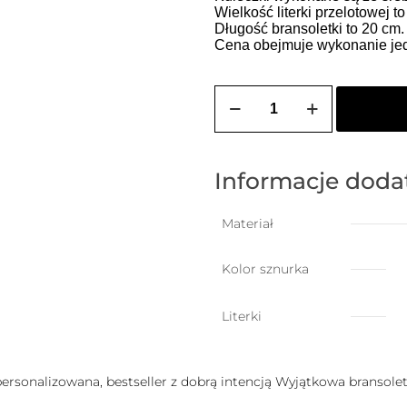
Wielkość literki przelotowej t
Długość bransoletki to 20 cm
Cena obejmuje wykonanie jedn
ilość
Bransoletka
szczęścia
dla
dziecka
(2-
Informacje dod
10
lat)
z
Materiał
dowolną
literką
Kolor sznurka
Literki
 personalizowana, bestseller z dobrą intencją Wyjątkowa bransoletk