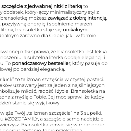
szczęście z jedwabnej nitki z literką
to
 dodatek, który łączy minimalistyczny styl z
 bransoletkę możesz
zawiązać z dobrą intencją
,
, pozytywną energię i spełnienie marzeń.
iterki, bransoletka staje się
unikalnym,
dealnym zarówno dla Ciebie, jak i w formie
dwabnej nitki sprawia, że bransoletka jest lekka
szeniu, a subtelna literka dodaje elegancji i
u. To
ponadczasowy bestseller
, który pasuje do
ualowej po bardziej elegancką.
r luck” to talizman szczęścia w czystej postaci.
eków uznawany jest za jeden z najsilniejszych
olizuje miłość, radość i życie! Bransoletka na
zona z myślą o Tobie. Jej moc sprawi, że każdy
dzień stanie się wyjątkowy!
wiąże Twój „talizman szczęścia” na 3 supełki.
u #ZOZOFAMILY, a szczęście samo nadejdzie,
 uwierzysz. Bransoletka zerwie się w momencie
a energia zostanie Tobie przekazana.