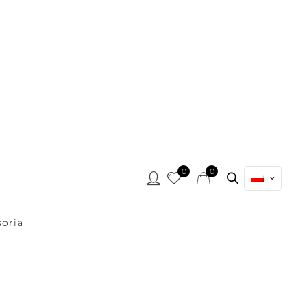
0
0
oria