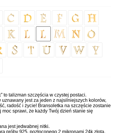
k” to talizman szczęścia w czystej postaci.
uznawany jest za jeden z najsilniejszych kolorów,
ć, radość i życie! Bransoletka na szczęście zostanie
j moc sprawi, że każdy Twój dzień stanie się
a jest jedwabnej nitki.
ra próby 925, pozłoconego 2 mikronami 24k złota.