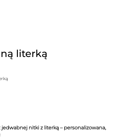
ną literką
erką
 jedwabnej nitki z literką – personalizowana,
ą