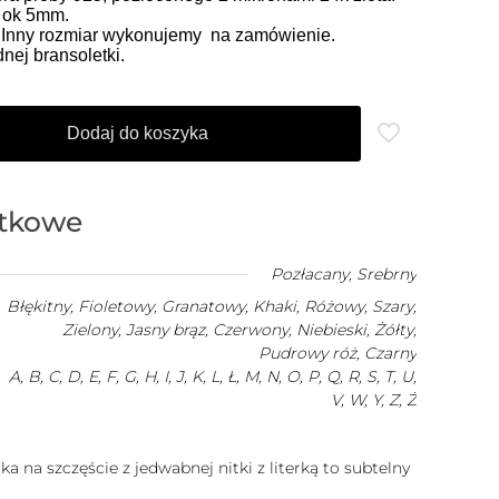
o ok 5mm.
. Inny rozmiar wykonujemy na zamówienie.
ej bransoletki.
Dodaj do koszyka
atkowe
Pozłacany
,
Srebrny
Błękitny, Fioletowy, Granatowy, Khaki, Różowy, Szary,
Zielony, Jasny brąz, Czerwony, Niebieski, Żółty,
Pudrowy róż, Czarny
A, B, C, D, E, F, G, H, I, J, K, L, Ł, M, N, O, P, Q, R, S, T, U,
V, W, Y, Z, Ż
a na szczęście z jedwabnej nitki z literką to subtelny