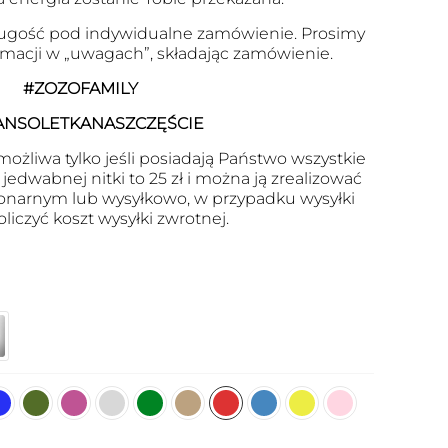
ugość pod indywidualne zamówienie. Prosimy
ormacji w „uwagach”, składając zamówienie.
#ZOZOFAMILY
ANSOLETKANASZCZĘŚCIE
ożliwa tylko jeśli posiadają Państwo wszystkie
edwabnej nitki to 25 zł i można ją zrealizować
onarnym lub wysyłkowo, w przypadku wysyłki
oliczyć koszt wysyłki zwrotnej.