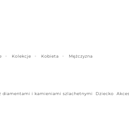
e
Kolekcje
Kobieta
Mężczyzna
 z diamentami i kamieniami szlachetnymi
Dziecko
Akces