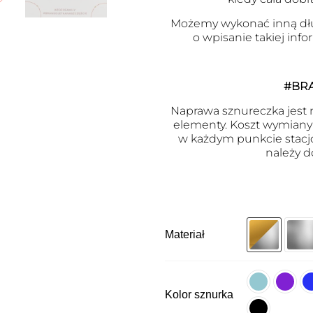
Możemy wykonać inną dł
o wpisanie takiej inf
#BR
Naprawa sznureczka jest m
elementy. Koszt wymiany j
w każdym punkcie stacj
należy d
Materiał
Kolor sznurka