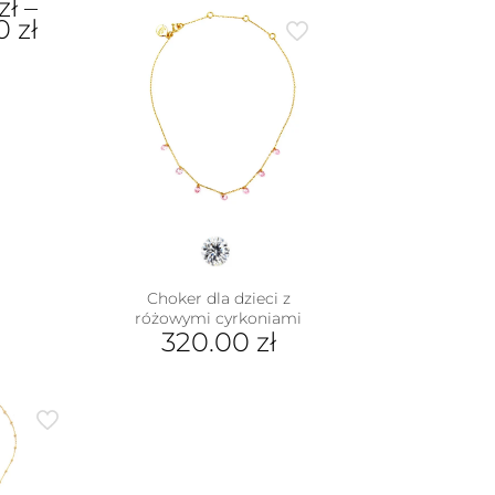
zł
–
00
zł
dukt
e
iantów.
je
na
rać
nie
duktu
Choker dla dzieci z
różowymi cyrkoniami
320.00
zł