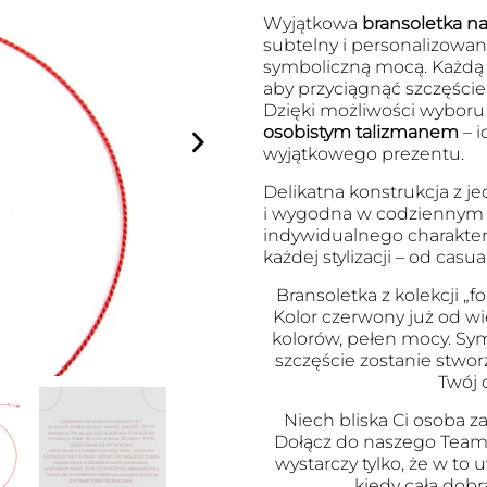
Wyjątkowa
bransoletka na 
subtelny i personalizowany
symboliczną mocą. Każdą
aby przyciągnąć szczęście
Dzięki możliwości wyboru l
osobistym talizmanem
– i
wyjątkowego prezentu.
Delikatna konstrukcja z je
i wygodna w codziennym no
indywidualnego charakter
każdej stylizacji – od cas
Bransoletka z kolekcji „fo
Kolor czerwony już od wi
kolorów, pełen mocy. Symb
szczęście zostanie stwor
Twój 
Niech bliska Ci osoba za
Dołącz do naszego Team
wystarczy tylko, że w to
kiedy cała dobr