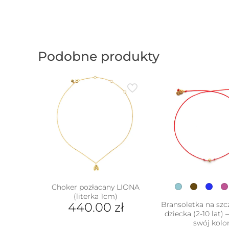
Podobne produkty
Choker pozłacany LIONA
(literka 1cm)
440.00
zł
Bransoletka na szc
dziecka (2-10 lat) 
w
Ten
swój kolo