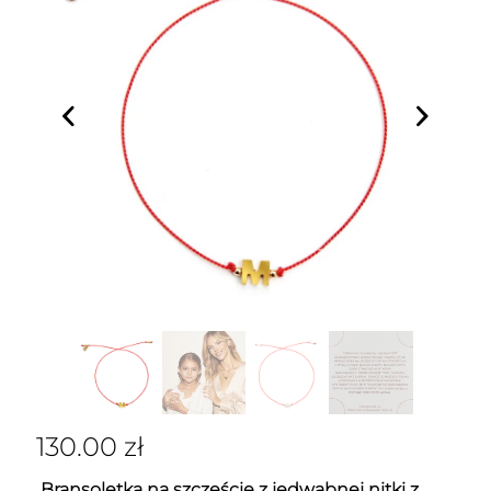
130.00
zł
Bransoletka na szczęście z jedwabnej nitki z