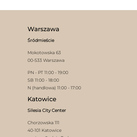
wiele
wariantów.
Opcje
można
wybrać
Warszawa
na
stronie
Śródmieście
produktu
Mokotowska 63
00-533 Warszawa
PN - PT 11:00 - 19:00
SB 11:00 - 18:00
N (handlowa) 11:00 - 17:00
Katowice
Silesia City Center
Chorzowska 111
40-101 Katowice