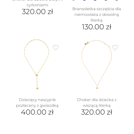
cyrkoniami
Bransoletka szczęścia dla
320.00
zł
niemowlaka z dowolną
literką
130.00
zł
Ten
produkt
ma
wiele
wariantów.
Opcje
można
wybrać
na
stronie
produktu
Dziecięcy naszyjnik
Choker dla dziecka z
pozłacany z gwiazdką
wiszącą literką
400.00
zł
320.00
zł
Ten
produkt
ma