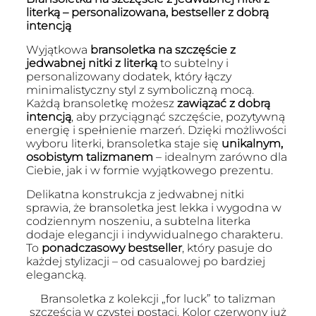
literką – personalizowana, bestseller z dobrą
intencją
Wyjątkowa
bransoletka na szczęście z
jedwabnej nitki z literką
to subtelny i
personalizowany dodatek, który łączy
minimalistyczny styl z symboliczną mocą.
Każdą bransoletkę możesz
zawiązać z dobrą
intencją
, aby przyciągnąć szczęście, pozytywną
energię i spełnienie marzeń. Dzięki możliwości
wyboru literki, bransoletka staje się
unikalnym,
osobistym talizmanem
– idealnym zarówno dla
Ciebie, jak i w formie wyjątkowego prezentu.
Delikatna konstrukcja z jedwabnej nitki
sprawia, że bransoletka jest lekka i wygodna w
codziennym noszeniu, a subtelna literka
dodaje elegancji i indywidualnego charakteru.
To
ponadczasowy bestseller
, który pasuje do
każdej stylizacji – od casualowej po bardziej
elegancką.
Bransoletka z kolekcji „for luck” to talizman
szczęścia w czystej postaci. Kolor czerwony już