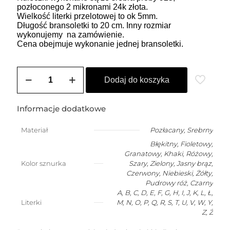
pozłoconego 2 mikronami 24k złota.
Wielkość literki przelotowej to ok 5mm.
Długość bransoletki to 20 cm. Inny rozmiar
wykonujemy na zamówienie.
Cena obejmuje wykonanie jednej bransoletki.
ilość
Bransoletka
Dodaj do koszyka
szczęścia
dla
dziecka
Informacje dodatkowe
(2-
10
Materiał
Pozłacany
,
Srebrny
lat)
Błękitny, Fioletowy,
z
dowolną
Granatowy, Khaki, Różowy,
literką
Kolor sznurka
Szary, Zielony, Jasny brąz,
Czerwony, Niebieski, Żółty,
Pudrowy róż, Czarny
A, B, C, D, E, F, G, H, I, J, K, L, Ł,
Literki
M, N, O, P, Q, R, S, T, U, V, W, Y,
Z, Ż