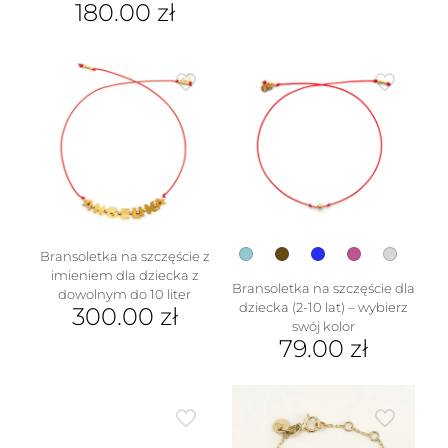
180.00
zł
Ten
produkt
ma
wiele
wariantów.
Opcje
można
wybrać
na
stronie
produktu
Bransoletka na szczęście z
imieniem dla dziecka z
Bransoletka na szczęście dla
dowolnym do 10 liter
dziecka (2-10 lat) – wybierz
300.00
zł
swój kolor
79.00
zł
Ten
produkt
ma
wiele