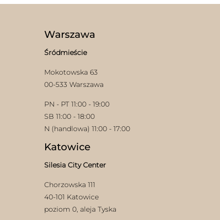
wariantów.
Opcje
Opcje
można
można
wybrać
wybrać
Warszawa
na
na
stronie
stronie
produktu
Śródmieście
produktu
Mokotowska 63
00-533 Warszawa
PN - PT 11:00 - 19:00
SB 11:00 - 18:00
N (handlowa) 11:00 - 17:00
Katowice
Silesia City Center
Chorzowska 111
40-101 Katowice
poziom 0, aleja Tyska