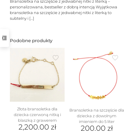
Bransoletka na szczęście z jedwabnej nitki z literką –
personalizowana, bestseller z dobrą intencją Wyjątkowa
bransoletka na szczęście z jedwabnej nitki z literką to
subtelny i
[…]
Podobne produkty
w
Złota bransoletka dla
Bransoletka na szczęście dla
dziecka czerwoną nitką i
dziecka z dowolnym
blaszką z grawerem
imieniem do 5 liter
2,200.00
zł
200.00
zł