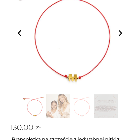
130.00
zł
Bransoletka na szczęście z jedwabnej nitki z