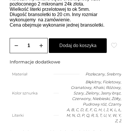
pozłoconego 2 mikronami 24k złota.
Wielkość literki przelotowej to ok 5mm.
Długość bransoletki to 20 cm. Inny rozmiar
wykonujemy na zamówienie.
Cena obejmuje wykonanie jednej bransoletki.
ilość
Bransoletka
Dodaj do koszyka
szczęścia
dla
dziecka
Informacje dodatkowe
(2-
10
Materiał
Pozłacany
,
Srebrny
lat)
Błękitny, Fioletowy,
z
dowolną
Granatowy, Khaki, Różowy,
literką
Kolor sznurka
Szary, Zielony, Jasny brąz,
Czerwony, Niebieski, Żółty,
Pudrowy róż, Czarny
A, B, C, D, E, F, G, H, I, J, K, L, Ł,
Literki
M, N, O, P, Q, R, S, T, U, V, W, Y,
Z, Ż