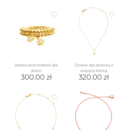
Zestaw bransoletek dla
Choker dla dziecka z
dzieci
wiszącą literką
300.00
zł
320.00
zł
Ten
produkt
ma
wiele
wariantów.
Opcje
można
wybrać
na