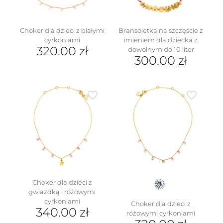
stronie
produktu
Choker dla dzieci z białymi
Bransoletka na szczęście z
cyrkoniami
imieniem dla dziecka z
320.00
zł
dowolnym do 10 liter
300.00
zł
Choker dla dzieci z
gwiazdką i różowymi
cyrkoniami
Choker dla dzieci z
340.00
zł
różowymi cyrkoniami