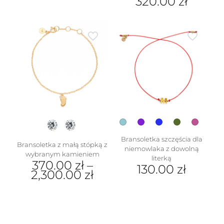
320.00
zł
Bransoletka szczęścia dla
Bransoletka z małą stópką z
niemowlaka z dowolną
wybranym kamieniem
literką
370.00
zł
–
130.00
zł
2,300.00
zł
Ten
Ten
produkt
produkt
ma
ma
wiele
wiele
wariantów.