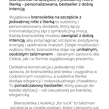
literką – personalizowana, bestseller z dobrą
intencją
Wyjątkowa
bransoletka na szczęście z
jedwabnej nitki z literką
to subtelny i
personalizowany dodatek, który łączy
minimalistyczny styl z symboliczną mocą.
Każdą bransoletkę możesz
zawiązać z dobrą
intencją
, aby przyciągnąć szczęście, pozytywną
energię i spełnienie marzeń. Dzięki możliwości
wyboru literki, bransoletka staje się
unikalnym,
osobistym talizmanem
– idealnym zarówno dla
Ciebie, jak i w formie wyjątkowego prezentu.
Delikatna konstrukcja z jedwabnej nitki
sprawia, że bransoletka jest lekka i wygodna w
codziennym noszeniu, a subtelna literka
dodaje elegancji i indywidualnego charakteru.
To
ponadczasowy bestseller
, który pasuje do
każdej stylizacji – od casualowej po bardziej
elegancką.
Bransoletka z kolekcji „for luck” to talizman
szczęścia w czystej postaci. Kolor czerwony już