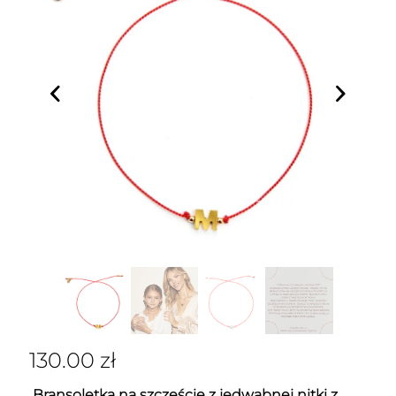
130.00
zł
Bransoletka na szczęście z jedwabnej nitki z