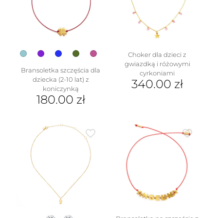
wybrać
na
stronie
produktu
Choker dla dzieci z
gwiazdką i różowymi
Bransoletka szczęścia dla
cyrkoniami
dziecka (2-10 lat) z
340.00
zł
koniczynką
180.00
zł
Ten
produkt
ma
wiele
wariantów.
Opcje
można
wybrać
na
stronie
produktu