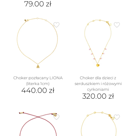
79.00
zł
Ten
produkt
ma
wiele
wariantów.
Opcje
można
wybrać
na
stronie
produktu
Choker pozłacany LIONA
Choker dla dzieci z
(literka 1cm)
serduszkiem i różowymi
440.00
zł
cyrkoniami
320.00
zł
Ten
produkt
ma
wiele
wariantów.
Opcje
można