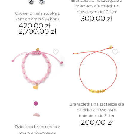
Bransoletka na szczęście z
imieniem dla dziecka z
dowolnym do 10 liter
Choker z małą stópką z
300.00
zł
kamieniem do wyboru
420.00
zł
–
2,700.00
zł
Ten
produkt
ma
wiele
wariantów.
Opcje
można
wybrać
na
stronie
produktu
Bransoletka na szczęście dla
dziecka z dowolnym
imieniem do 5 liter
200.00
zł
Dziecięca bransoletka z
kwarcu różowego z