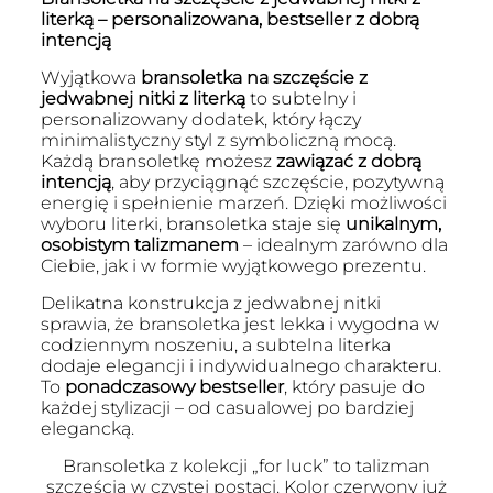
literką – personalizowana, bestseller z dobrą
intencją
Wyjątkowa
bransoletka na szczęście z
jedwabnej nitki z literką
to subtelny i
personalizowany dodatek, który łączy
minimalistyczny styl z symboliczną mocą.
Każdą bransoletkę możesz
zawiązać z dobrą
intencją
, aby przyciągnąć szczęście, pozytywną
energię i spełnienie marzeń. Dzięki możliwości
wyboru literki, bransoletka staje się
unikalnym,
osobistym talizmanem
– idealnym zarówno dla
Ciebie, jak i w formie wyjątkowego prezentu.
Delikatna konstrukcja z jedwabnej nitki
sprawia, że bransoletka jest lekka i wygodna w
codziennym noszeniu, a subtelna literka
dodaje elegancji i indywidualnego charakteru.
To
ponadczasowy bestseller
, który pasuje do
każdej stylizacji – od casualowej po bardziej
elegancką.
Bransoletka z kolekcji „for luck” to talizman
szczęścia w czystej postaci. Kolor czerwony już