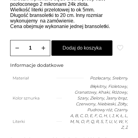
pozłoconego 2 mikronami 24k złota.
Wielkość literki przelotowej to ok 5mm.
Długość bransoletki to 20 cm. Inny rozmiar
wykonujemy na zamówienie.
Cena obejmuje wykonanie jednej bransoletki.
ilość
Bransoletka
Dodaj do koszyka
szczęścia
dla
dziecka
Informacje dodatkowe
(2-
10
Materiał
Pozłacany
,
Srebrny
lat)
Błękitny, Fioletowy,
z
dowolną
Granatowy, Khaki, Różowy,
literką
Kolor sznurka
Szary, Zielony, Jasny brąz,
Czerwony, Niebieski, Żółty,
Pudrowy róż, Czarny
A, B, C, D, E, F, G, H, I, J, K, Ł, L,
Literki
M, N, O, P, Q, R, S, T, U, V, W, Y,
Z, Ż