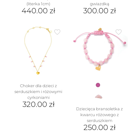
(literka 1cm)
gwiazdką
440.00
zł
300.00
zł
Ten
produkt
ma
wiele
wariantów.
Opcje
można
wybrać
na
stronie
produktu
Choker dla dzieci z
serduszkiem i różowymi
cyrkoniami
320.00
zł
Dziecięca bransoletka z
kwarcu różowego z
serduszkiem
250.00
zł