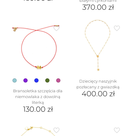
białymi cyrkoniami
370.00
zł
Ten
produkt
ma
wiele
wariantów.
Opcje
można
wybrać
na
stronie
produktu
Dziecięcy naszyjnik
pozłacany z gwiazdką
Bransoletka szczęścia dla
400.00
zł
niemowlaka z dowolną
literką
130.00
zł
Ten
produkt
ma
wiele