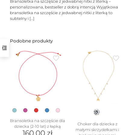
Bransoletka na szczęście z jedwabnej nitki z literką –
personalizowana, bestseller z dobrą intencją Wyjątkowa
bransoletka na szczęście z jedwabnej nitki z literką to
subtelny i
[…]
Podobne produkty
w
Bransoletka na szczęście dla
Choker dla dziecka z
dziecka (2-10 lat) z łapką
małymi skrzydełkami i
160.00
zł