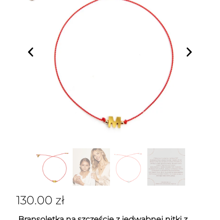
130.00
zł
Bransoletka na szczęście z jedwabnej nitki z