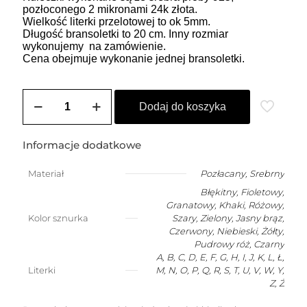
pozłoconego 2 mikronami 24k złota.
Wielkość literki przelotowej to ok 5mm.
Długość bransoletki to 20 cm. Inny rozmiar
wykonujemy na zamówienie.
Cena obejmuje wykonanie jednej bransoletki.
ilość
Bransoletka
Dodaj do koszyka
szczęścia
dla
dziecka
Informacje dodatkowe
(2-
10
Materiał
Pozłacany
,
Srebrny
lat)
Błękitny, Fioletowy,
z
dowolną
Granatowy, Khaki, Różowy,
literką
Kolor sznurka
Szary, Zielony, Jasny brąz,
Czerwony, Niebieski, Żółty,
Pudrowy róż, Czarny
A, B, C, D, E, F, G, H, I, J, K, L, Ł,
Literki
M, N, O, P, Q, R, S, T, U, V, W, Y,
Z, Ż