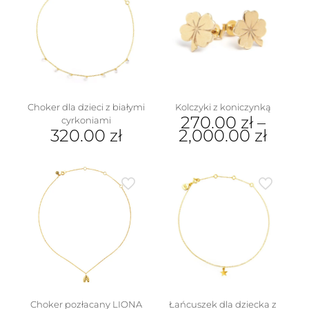
wariantów.
Opcje
można
wybrać
na
stronie
produktu
Choker dla dzieci z białymi
Kolczyki z koniczynką
270.00
zł
–
cyrkoniami
320.00
zł
2,000.00
zł
Ten
produkt
ma
wiele
wariantów.
Opcje
można
wybrać
na
stronie
produktu
Choker pozłacany LIONA
Łańcuszek dla dziecka z