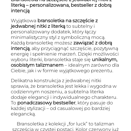
literką – personalizowana, bestseller z dobrą
intencją
Wyjątkowa
bransoletka na szczęście z
jedwabnej nitki z literką
to subtelny i
personalizowany dodatek, który łączy
minimalistyczny styl z symboliczną mocą.
Każdą bransoletkę możesz
zawiązać z dobrą
intencją
, aby przyciągnąć szczęście, pozytywną
energię i spełnienie marzeń. Dzięki możliwości
wyboru literki, bransoletka staje się
unikalnym,
osobistym talizmanem
– idealnym zarówno dla
Ciebie, jak i w formie wyjątkowego prezentu.
Delikatna konstrukcja z jedwabnej nitki
sprawia, że bransoletka jest lekka i wygodna w
codziennym noszeniu, a subtelna literka
dodaje elegancji i indywidualnego charakteru.
To
ponadczasowy bestseller
, który pasuje do
każdej stylizacji – od casualowej po bardziej
elegancką.
Bransoletka z kolekcji „for luck” to talizman
szczęścia w czystej postaci. Kolor czerwony już