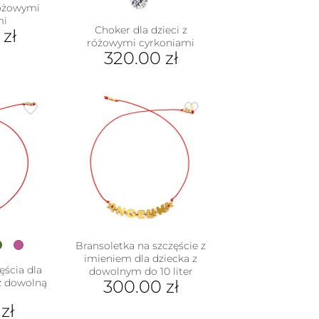
różowymi
mi
Choker dla dzieci z
0
zł
różowymi cyrkoniami
320.00
zł
Bransoletka na szczęście z
imieniem dla dziecka z
ęścia dla
dowolnym do 10 liter
 z dowolną
300.00
zł
0
zł