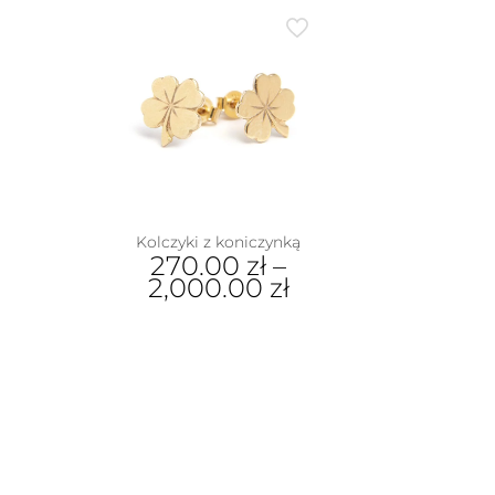
dukt
e
iantów.
je
na
rać
nie
duktu
Kolczyki z koniczynką
270.00
zł
–
2,000.00
zł
Ten
produkt
ma
wiele
wariantów.
Opcje
można
wybrać
na