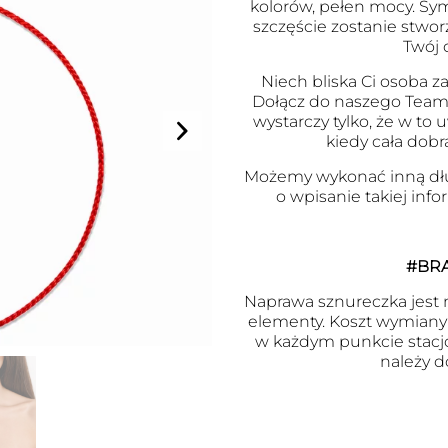
kolorów, pełen mocy. Symb
szczęście zostanie stwor
Twój 
Niech bliska Ci osoba za
Dołącz do naszego Team
wystarczy tylko, że w to
kiedy cała dobr
Możemy wykonać inną dł
o wpisanie takiej inf
#BR
Naprawa sznureczka jest m
elementy. Koszt wymiany j
w każdym punkcie stacj
należy d