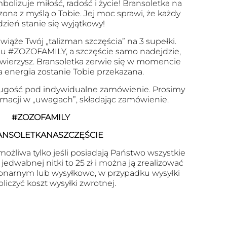
olizuje miłość, radość i życie! Bransoletka na
zona z myślą o Tobie. Jej moc sprawi, że każdy
dzień stanie się wyjątkowy!
wiąże Twój „talizman szczęścia” na 3 supełki.
u #ZOZOFAMILY, a szczęście samo nadejdzie,
 uwierzysz. Bransoletka zerwie się w momencie
a energia zostanie Tobie przekazana.
ugość pod indywidualne zamówienie. Prosimy
ormacji w „uwagach”, składając zamówienie.
#ZOZOFAMILY
ANSOLETKANASZCZĘŚCIE
ożliwa tylko jeśli posiadają Państwo wszystkie
edwabnej nitki to 25 zł i można ją zrealizować
onarnym lub wysyłkowo, w przypadku wysyłki
oliczyć koszt wysyłki zwrotnej.