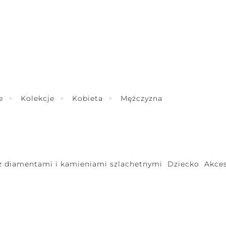
e
Kolekcje
Kobieta
Mężczyzna
 z diamentami i kamieniami szlachetnymi
Dziecko
Akces