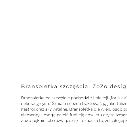
Bransoletka szczęścia ZoZo desi
Bransoletka na szczęście pochodzi z kolekcji „for l
dekoracyjnych. Śmiało można traktować ją jako tali
nastrój oraz siły witalne. Bransoletka dla wielu osó
elementy – mogą pełnić funkcję amuletu czy talizmanu.
ZoZo pęknie lub rozwiąże się – oznacza to, że całe je