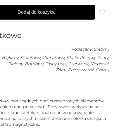
Dodaj do koszyka
atkowe
Pozłacany
,
Srebrny
Błękitny, Fioletowy, Granatowy, Khaki, Różowy, Szary,
Zielony, Bordowy, Jasny brąz, Czerwony, Niebieski,
Żółty, Pudrowy róż, Czarny
 pozbawiona zbędnych oraz przesadzonych elementów
iałaniem energetycznym. Pozytywnie wpływa na nasz
które z bransoletek, zaopatrzone w odpowiednie
ież na naszych bliskich. Jeśli bransoletka szczęścia
 elektromagnetyczne.