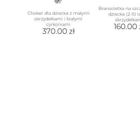
Bransoletka na szc
Choker dla dziecka z małymi
dziecka (2-10 l
skrzydełkami i białymi
skrzydełka
cyrkoniami
160.00
370.00
zł
Ten
prod
ma
wiel
wari
Opcj
moż
wybr
na
stron
prod
w