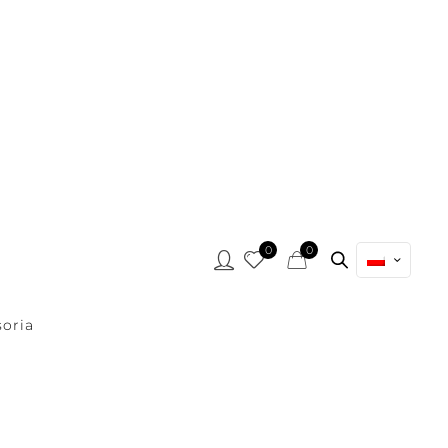
0
0
oria