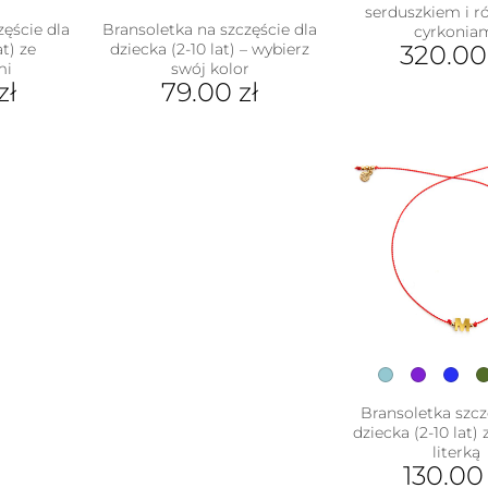
serduszkiem i 
zęście dla
Bransoletka na szczęście dla
cyrkonia
at) ze
dziecka (2-10 lat) – wybierz
320.0
mi
swój kolor
zł
79.00
zł
Ten
ukt
produkt
ma
e
wiele
antów.
wariantów.
e
Opcje
na
można
ać
wybrać
na
ie
stronie
uktu
produktu
Bransoletka szcz
dziecka (2-10 lat)
literką
130.0