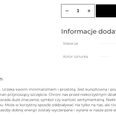
ilość
ZOZO
CHARMS
-
bransoletka
damska
Informacje dod
na
szczęście
PUDELEK
Materiał
Kolor sznurka
gn
uck”. Urzeka swoim minimalizmem i prostotą. Jest kunsztowna i
zman przynoszący szczęście. Chroni nas przed niekorzystnym dz
b posiada duże znaczenie, symbol czy wartość sentymentalną. Nie
 Może w korzystny sposób oddziaływać nie tylko na nas, ale równ
j zasoby dobrej energii zostały wyczerpane i wylane w nasze pole