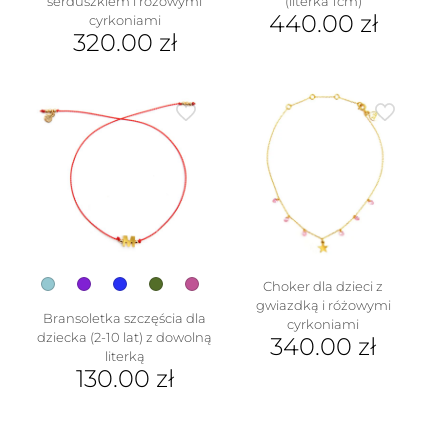
serduszkiem i różowymi
(literka 1cm)
440.00
zł
cyrkoniami
320.00
zł
Ten
produkt
ma
wiele
wariantów.
Opcje
można
wybrać
na
stronie
produktu
Choker dla dzieci z
gwiazdką i różowymi
Bransoletka szczęścia dla
cyrkoniami
dziecka (2-10 lat) z dowolną
340.00
zł
literką
130.00
zł
Ten
produkt
ma