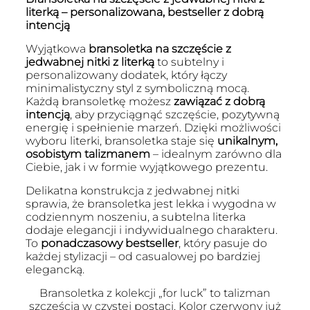
literką – personalizowana, bestseller z dobrą
intencją
Wyjątkowa
bransoletka na szczęście z
jedwabnej nitki z literką
to subtelny i
personalizowany dodatek, który łączy
minimalistyczny styl z symboliczną mocą.
Każdą bransoletkę możesz
zawiązać z dobrą
intencją
, aby przyciągnąć szczęście, pozytywną
energię i spełnienie marzeń. Dzięki możliwości
wyboru literki, bransoletka staje się
unikalnym,
osobistym talizmanem
– idealnym zarówno dla
Ciebie, jak i w formie wyjątkowego prezentu.
Delikatna konstrukcja z jedwabnej nitki
sprawia, że bransoletka jest lekka i wygodna w
codziennym noszeniu, a subtelna literka
dodaje elegancji i indywidualnego charakteru.
To
ponadczasowy bestseller
, który pasuje do
każdej stylizacji – od casualowej po bardziej
elegancką.
Bransoletka z kolekcji „for luck” to talizman
szczęścia w czystej postaci. Kolor czerwony już