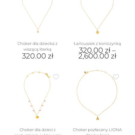
wariantów.
Opcje
można
wybrać
na
stronie
produktu
Choker dla dziecka z
Łańcuszek z koniczynką
320.00
zł
–
wiszącą literką
320.00
zł
2,600.00
zł
Ten
Ten
produkt
produkt
ma
ma
wiele
wiele
wariantów.
wariantów.
Opcje
Opcje
można
można
wybrać
wybrać
na
na
stronie
stronie
produktu
produktu
Choker dla dzieci z
Choker pozłacany LIONA