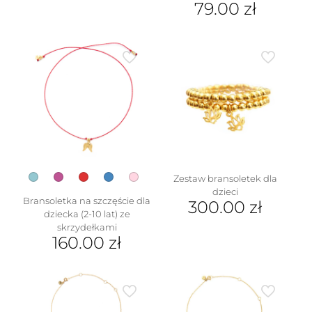
79.00
zł
Ten
produkt
ma
wiele
wariantów.
Opcje
można
wybrać
na
stronie
produktu
Zestaw bransoletek dla
dzieci
Bransoletka na szczęście dla
300.00
zł
dziecka (2-10 lat) ze
skrzydełkami
160.00
zł
Ten
produkt
ma
wiele