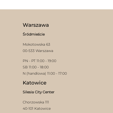
wiele
wariantów.
Opcje
można
wybrać
Warszawa
na
stronie
Śródmieście
produktu
Mokotowska 63
00-533 Warszawa
PN - PT 11:00 - 19:00
SB 11:00 - 18:00
N (handlowa) 11:00 - 17:00
Katowice
Silesia City Center
Chorzowska 111
40-101 Katowice