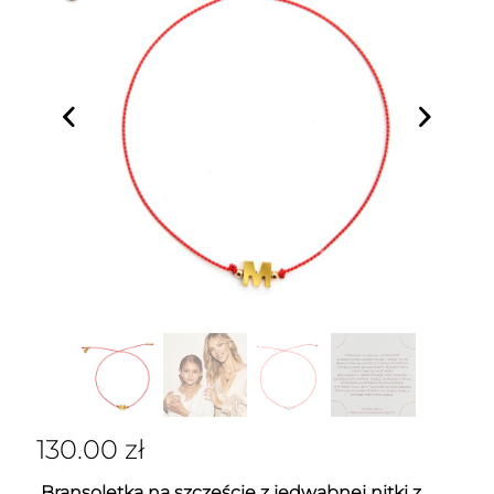
130.00
zł
Bransoletka na szczęście z jedwabnej nitki z