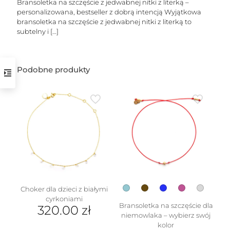
Bransoletka na szczęście z jedwabnej nitki z literką –
personalizowana, bestseller z dobrą intencją Wyjątkowa
bransoletka na szczęście z jedwabnej nitki z literką to
subtelny i
[…]
Podobne produkty
w
Choker dla dzieci z białymi
cyrkoniami
Bransoletka na szczęście dla
320.00
zł
niemowlaka – wybierz swój
kolor