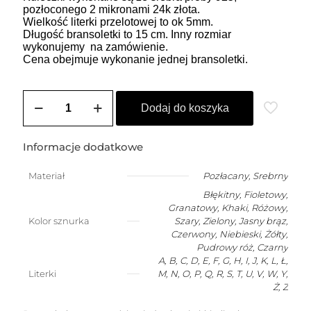
pozłoconego 2 mikronami 24k złota.
Wielkość literki przelotowej to ok 5mm.
Długość bransoletki to 15 cm. Inny rozmiar
wykonujemy na zamówienie.
Cena obejmuje wykonanie jednej bransoletki.
ilość
Bransoletka
Dodaj do koszyka
szczęścia
dla
niemowlaka
Informacje dodatkowe
z
dowolną
Materiał
Pozłacany
,
Srebrny
literką
Błękitny, Fioletowy,
Granatowy, Khaki, Różowy,
Kolor sznurka
Szary, Zielony, Jasny brąz,
Czerwony, Niebieski, Żółty,
Pudrowy róż, Czarny
A, B, C, D, E, F, G, H, I, J, K, L, Ł,
Literki
M, N, O, P, Q, R, S, T, U, V, W, Y,
Ż, Z