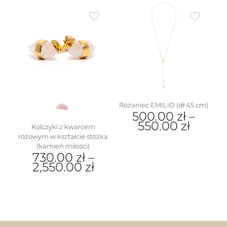
produkt
ma
wiele
wariantów.
Opcje
można
wybrać
na
stronie
produktu
Różaniec EMILIO (dł 45 cm)
500.00
zł
–
550.00
zł
Kolczyki z kwarcem
różowym w kształcie stożka
Ten
(kamień miłości)
produkt
730.00
zł
–
ma
2,550.00
zł
wiele
wariantów.
Ten
Opcje
produkt
można
ma
wybrać
wiele
na
wariantów.
stronie