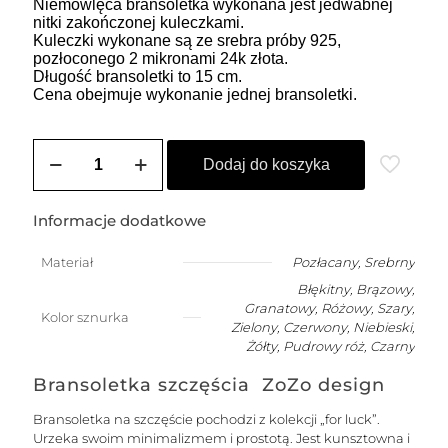
Niemowlęca bransoletka wykonana jest jedwabnej
nitki zakończonej kuleczkami.
Kuleczki wykonane są ze srebra próby 925,
pozłoconego 2 mikronami 24k złota.
Długość bransoletki to 15 cm.
Cena obejmuje wykonanie jednej bransoletki.
ilość
Bransoletka
Dodaj do koszyka
na
szczęście
dla
Informacje dodatkowe
niemowlaka
-
Materiał
Pozłacany
,
Srebrny
wybierz
Błękitny, Brązowy,
swój
kolor
Granatowy, Różowy, Szary,
Kolor sznurka
Zielony, Czerwony, Niebieski,
Żółty, Pudrowy róż, Czarny
Bransoletka szczęścia ZoZo design
Bransoletka na szczęście pochodzi z kolekcji „for luck”.
Urzeka swoim minimalizmem i prostotą. Jest kunsztowna i