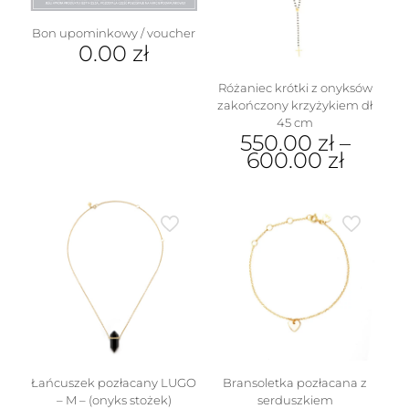
wybrać
na
Bon upominkowy / voucher
stronie
0.00
zł
produktu
Różaniec krótki z onyksów
zakończony krzyżykiem dł
45 cm
550.00
zł
–
600.00
zł
Ten
produkt
ma
wiele
wariantów.
Opcje
można
wybrać
na
stronie
produktu
Łańcuszek pozłacany LUGO
Bransoletka pozłacana z
– M – (onyks stożek)
serduszkiem