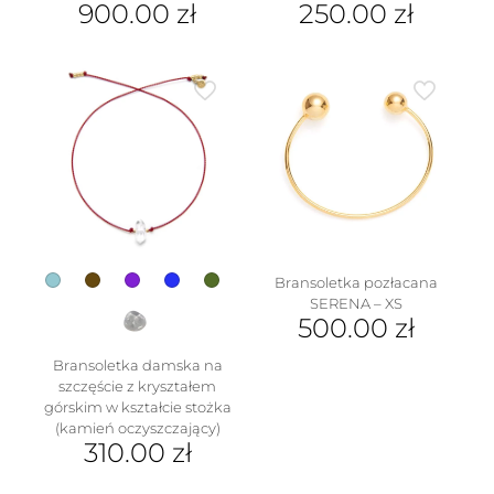
900.00
zł
250.00
zł
Ten
produkt
ma
wiele
wariantów.
Opcje
można
wybrać
na
stronie
produktu
Bransoletka pozłacana
SERENA – XS
500.00
zł
Bransoletka damska na
szczęście z kryształem
górskim w kształcie stożka
(kamień oczyszczający)
310.00
zł
Ten