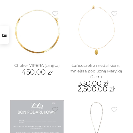
w
Choker VIPERA (żmijka)
Łańcuszek z medalikiem,
450.00
zł
mniejszą podłużną Maryjką
(2 cm)
330.00
zł
–
2,500.00
zł
Ten
produkt
ma
wiele
wariantów.
Opcje
można