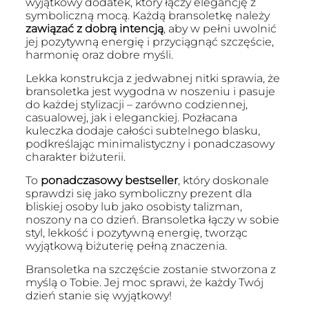
wyjątkowy dodatek, który łączy elegancję z
symboliczną mocą. Każdą bransoletkę należy
zawiązać z dobrą intencją
, aby w pełni uwolnić
jej pozytywną energię i przyciągnąć szczęście,
harmonię oraz dobre myśli.
Lekka konstrukcja z jedwabnej nitki sprawia, że
bransoletka jest wygodna w noszeniu i pasuje
do każdej stylizacji – zarówno codziennej,
casualowej, jak i eleganckiej. Pozłacana
kuleczka dodaje całości subtelnego blasku,
podkreślając minimalistyczny i ponadczasowy
charakter biżuterii.
To
ponadczasowy bestseller
, który doskonale
sprawdzi się jako symboliczny prezent dla
bliskiej osoby lub jako osobisty talizman,
noszony na co dzień. Bransoletka łączy w sobie
styl, lekkość i pozytywną energię, tworząc
wyjątkową biżuterię pełną znaczenia.
Bransoletka na szczęście zostanie stworzona z
myślą o Tobie. Jej moc sprawi, że każdy Twój
dzień stanie się wyjątkowy!