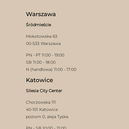
Opcje
produktu
można
wybrać
Warszawa
na
stronie
Śródmieście
produktu
Mokotowska 63
00-533 Warszawa
PN - PT 11:00 - 19:00
SB 11:00 - 18:00
N (handlowa) 11:00 - 17:00
Katowice
Silesia City Center
Chorzowska 111
40-101 Katowice
poziom 0, aleja Tyska
PN - SB 10:00 - 21:00