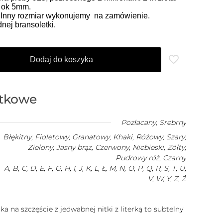
o ok 5mm.
. Inny rozmiar wykonujemy na zamówienie.
ej bransoletki.
Dodaj do koszyka
atkowe
Pozłacany
,
Srebrny
Błękitny, Fioletowy, Granatowy, Khaki, Różowy, Szary,
Zielony, Jasny brąz, Czerwony, Niebieski, Żółty,
Pudrowy róż, Czarny
A, B, C, D, E, F, G, H, I, J, K, L, Ł, M, N, O, P, Q, R, S, T, U,
V, W, Y, Z, Ż
a na szczęście z jedwabnej nitki z literką to subtelny