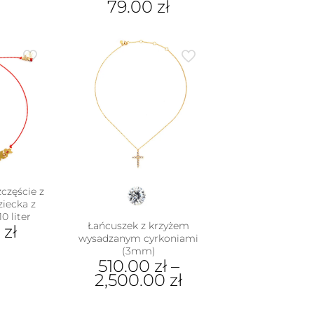
79.00
zł
dukt
Ten
e
produkt
iantów.
ma
je
wiele
na
wariantów.
rać
Opcje
można
nie
wybrać
duktu
na
stronie
produktu
częście z
ziecka z
0 liter
Łańcuszek z krzyżem
0
zł
wysadzanym cyrkoniami
(3mm)
510.00
zł
–
2,500.00
zł
Ten
produkt