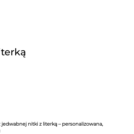
iterką
 jedwabnej nitki z literką – personalizowana,
ą