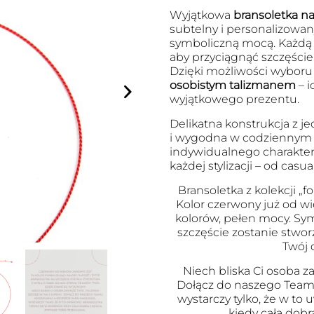
Wyjątkowa
bransoletka na 
subtelny i personalizowany
symboliczną mocą. Każdą
aby przyciągnąć szczęście
Dzięki możliwości wyboru l
osobistym talizmanem
– i
wyjątkowego prezentu.
Delikatna konstrukcja z je
i wygodna w codziennym no
indywidualnego charakter
każdej stylizacji – od cas
Bransoletka z kolekcji „fo
Kolor czerwony już od wi
kolorów, pełen mocy. Symb
szczęście zostanie stwor
Twój 
Niech bliska Ci osoba za
Dołącz do naszego Team
wystarczy tylko, że w to
kiedy cała dobr