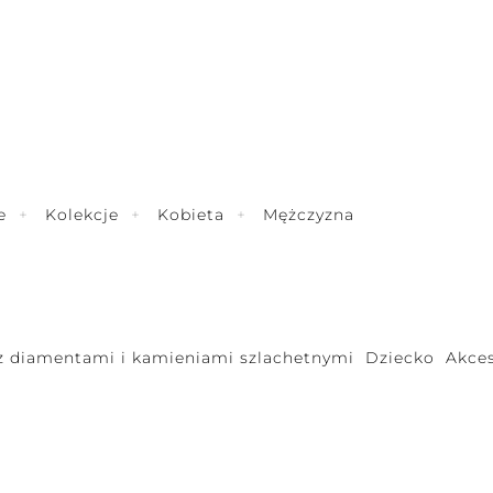
e
Kolekcje
Kobieta
Mężczyzna
 z diamentami i kamieniami szlachetnymi
Dziecko
Akces