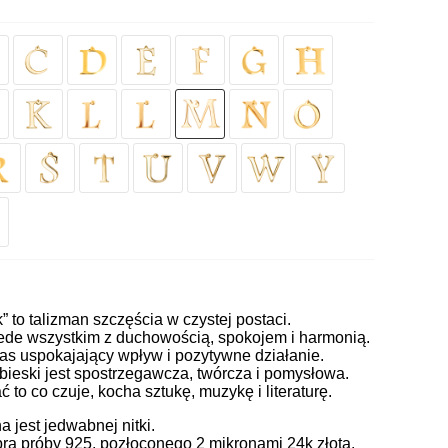
k” to talizman szczęścia w czystej postaci.
zede wszystkim z duchowością, spokojem i harmonią.
nas uspokajający wpływ i pozytywne działanie.
bieski jest spostrzegawcza, twórcza i pomysłowa.
to co czuje, kocha sztukę, muzykę i literaturę.
jest jedwabnej nitki.
ra próby 925, pozłoconego 2 mikronami 24k złota.