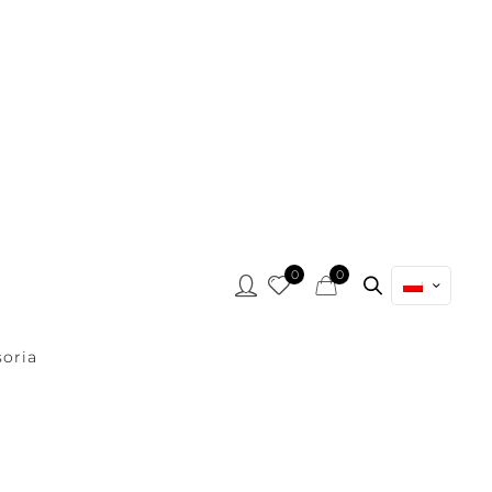
0
0
oria