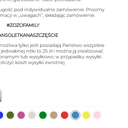
ugość pod indywidualne zamówienie. Prosimy
ormacji w „uwagach”, składając zamówienie.
#ZOZOFAMILY
ANSOLETKANASZCZĘŚCIE
ożliwa tylko jeśli posiadają Państwo wszystkie
edwabnej nitki to 25 zł i można ją zrealizować
onarnym lub wysyłkowo, w przypadku wysyłki
oliczyć koszt wysyłki zwrotnej.