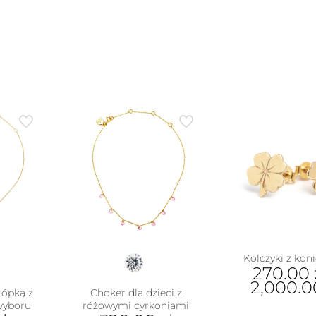
Kolczyki z kon
270.00
2,000.
tópką z
Choker dla dzieci z
wyboru
różowymi cyrkoniami
Ten