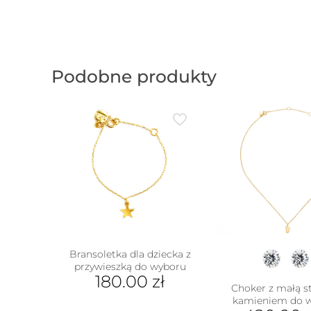
Podobne produkty
Bransoletka dla dziecka z
przywieszką do wyboru
180.00
zł
Choker z małą s
w
Ten
kamieniem do 