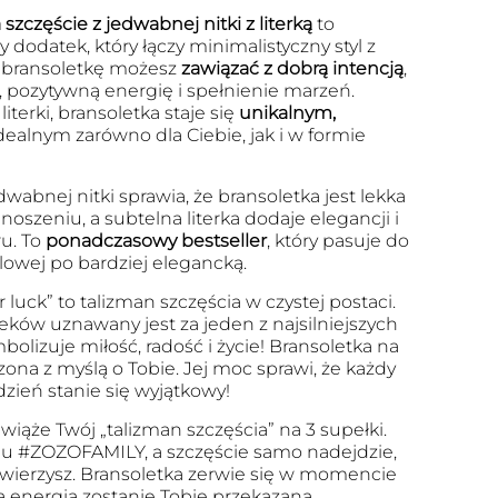
szczęście z jedwabnej nitki z literką
to
 dodatek, który łączy minimalistyczny styl z
 bransoletkę możesz
zawiązać z dobrą intencją
,
, pozytywną energię i spełnienie marzeń.
iterki, bransoletka staje się
unikalnym,
dealnym zarówno dla Ciebie, jak i w formie
dwabnej nitki sprawia, że bransoletka jest lekka
szeniu, a subtelna literka dodaje elegancji i
u. To
ponadczasowy bestseller
, który pasuje do
ualowej po bardziej elegancką.
r luck” to talizman szczęścia w czystej postaci.
eków uznawany jest za jeden z najsilniejszych
olizuje miłość, radość i życie! Bransoletka na
zona z myślą o Tobie. Jej moc sprawi, że każdy
dzień stanie się wyjątkowy!
wiąże Twój „talizman szczęścia” na 3 supełki.
u #ZOZOFAMILY, a szczęście samo nadejdzie,
 uwierzysz. Bransoletka zerwie się w momencie
a energia zostanie Tobie przekazana.