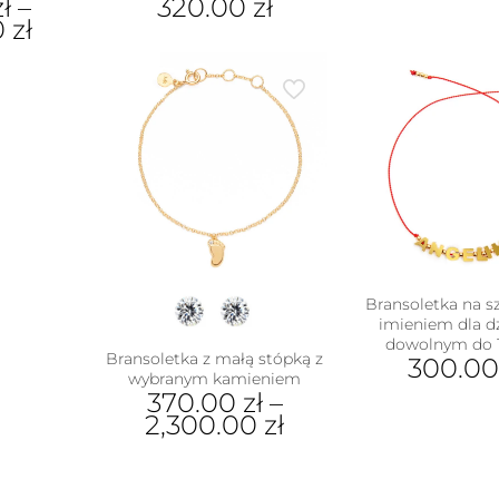
zł
–
320.00
zł
pro
0
zł
ma
wiel
war
ukt
Opc
moż
e
wyb
antów.
na
e
stro
na
pro
ać
ie
uktu
Bransoletka na sz
imieniem dla d
dowolnym do 1
Bransoletka z małą stópką z
300.0
wybranym kamieniem
370.00
zł
–
2,300.00
zł
Ten
produkt