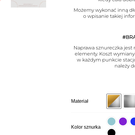
Możemy wykonać inną dł
o wpisanie takiej inf
#BR
Naprawa sznureczka jest m
elementy. Koszt wymiany j
w każdym punkcie stacj
należy d
Materiał
Kolor sznurka