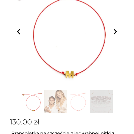
130.00
zł
Bransoletka na szczęście z jedwabnej nitki z