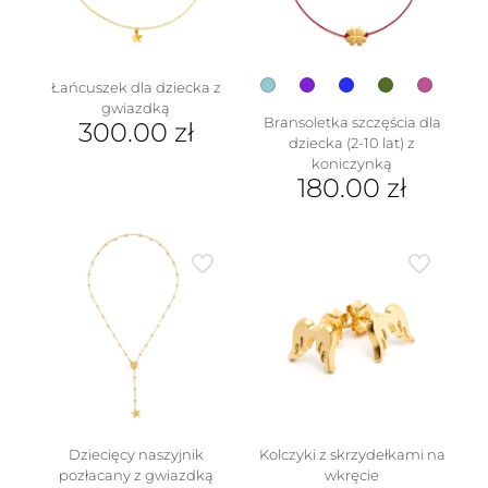
Łańcuszek dla dziecka z
gwiazdką
Bransoletka szczęścia dla
300.00
zł
dziecka (2-10 lat) z
koniczynką
180.00
zł
Ten
produkt
ma
wiele
wariantów.
Opcje
można
wybrać
na
stronie
produktu
Dziecięcy naszyjnik
Kolczyki z skrzydełkami na
pozłacany z gwiazdką
wkręcie