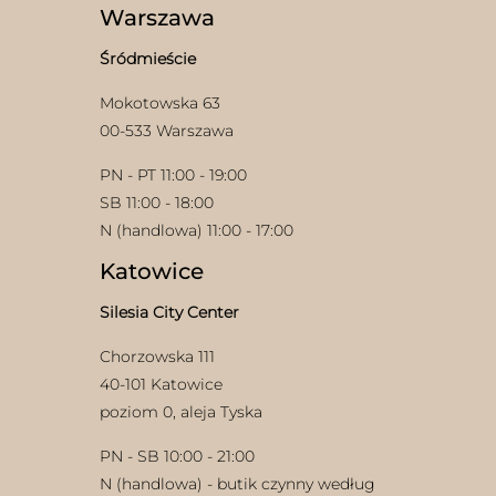
wybrać
wybrać
Warszawa
na
na
stronie
stronie
Śródmieście
produktu
produktu
Mokotowska 63
00-533 Warszawa
PN - PT 11:00 - 19:00
SB 11:00 - 18:00
N (handlowa) 11:00 - 17:00
Katowice
Silesia City Center
Chorzowska 111
40-101 Katowice
poziom 0, aleja Tyska
PN - SB 10:00 - 21:00
N (handlowa) - butik czynny według