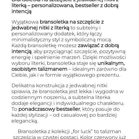
literką – personalizowana, bestseller z dobrą
intencją
Wyjątkowa
bransoletka na szczęście z
jedwabnej nitki z literką
to subtelny i
personalizowany dodatek, który łączy
minimalistyczny styl z symboliczną mocą.
Każdą bransoletkę możesz
zawiązać z dobrą
intencją
, aby przyciągnąć szczęście, pozytywną
energię i spełnienie marzeń. Dzięki możliwości
wyboru literki, bransoletka staje się
unikalnym,
osobistym talizmanem
– idealnym zarówno dla
Ciebie, jak i w formie wyjątkowego prezentu.
Delikatna konstrukcja z jedwabnej nitki
sprawia, że bransoletka jest lekka i wygodna w
codziennym noszeniu, a subtelna literka
dodaje elegancji i indywidualnego charakteru.
To
ponadczasowy bestseller
, który pasuje do
każdej stylizacji – od casualowej po bardziej
elegancką.
Bransoletka z kolekcji „for luck” to talizman
szczęścia w czystej postaci. Kolor czerwony już