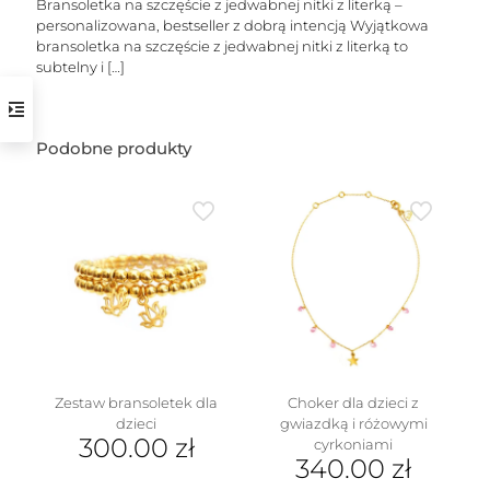
Bransoletka na szczęście z jedwabnej nitki z literką –
personalizowana, bestseller z dobrą intencją Wyjątkowa
bransoletka na szczęście z jedwabnej nitki z literką to
subtelny i
[…]
Podobne produkty
w
Zestaw bransoletek dla
Choker dla dzieci z
dzieci
gwiazdką i różowymi
300.00
zł
cyrkoniami
340.00
zł