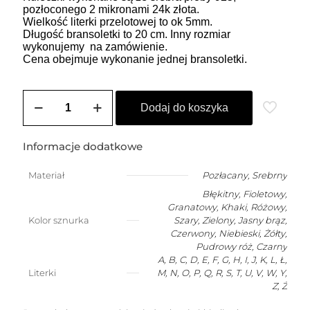
pozłoconego 2 mikronami 24k złota.
Wielkość literki przelotowej to ok 5mm.
Długość bransoletki to 20 cm. Inny rozmiar
wykonujemy na zamówienie.
Cena obejmuje wykonanie jednej bransoletki.
ilość
Bransoletka
Dodaj do koszyka
szczęścia
dla
dziecka
Informacje dodatkowe
(2-
10
Materiał
Pozłacany
,
Srebrny
lat)
Błękitny, Fioletowy,
z
dowolną
Granatowy, Khaki, Różowy,
literką
Kolor sznurka
Szary, Zielony, Jasny brąz,
Czerwony, Niebieski, Żółty,
Pudrowy róż, Czarny
A, B, C, D, E, F, G, H, I, J, K, L, Ł,
Literki
M, N, O, P, Q, R, S, T, U, V, W, Y,
Z, Ż