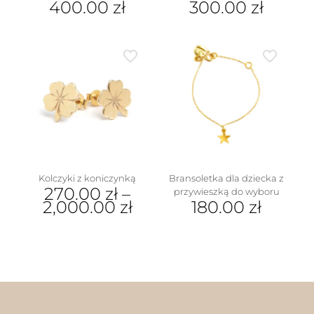
400.00
zł
300.00
zł
Kolczyki z koniczynką
Bransoletka dla dziecka z
270.00
zł
–
przywieszką do wyboru
2,000.00
zł
180.00
zł
Ten
Ten
produkt
produkt
ma
ma
wiele
wiele
wariantów.
wariantów.
Opcje
Opcje
można
można