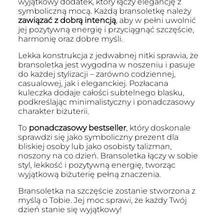
wyjątkowy dodatek, który łączy elegancję z
symboliczną mocą. Każdą bransoletkę należy
zawiązać z dobrą intencją
, aby w pełni uwolnić
jej pozytywną energię i przyciągnąć szczęście,
harmonię oraz dobre myśli.
Lekka konstrukcja z jedwabnej nitki sprawia, że
bransoletka jest wygodna w noszeniu i pasuje
do każdej stylizacji – zarówno codziennej,
casualowej, jak i eleganckiej. Pozłacana
kuleczka dodaje całości subtelnego blasku,
podkreślając minimalistyczny i ponadczasowy
charakter biżuterii.
To
ponadczasowy bestseller
, który doskonale
sprawdzi się jako symboliczny prezent dla
bliskiej osoby lub jako osobisty talizman,
noszony na co dzień. Bransoletka łączy w sobie
styl, lekkość i pozytywną energię, tworząc
wyjątkową biżuterię pełną znaczenia.
Bransoletka na szczęście zostanie stworzona z
myślą o Tobie. Jej moc sprawi, że każdy Twój
dzień stanie się wyjątkowy!