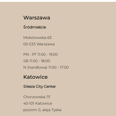
wariantów.
stronie
Opcje
produktu
można
wybrać
Warszawa
na
stronie
Śródmieście
produktu
Mokotowska 63
00-533 Warszawa
PN - PT 11:00 - 19:00
SB 11:00 - 18:00
N (handlowa) 11:00 - 17:00
Katowice
Silesia City Center
Chorzowska 111
40-101 Katowice
poziom 0, aleja Tyska