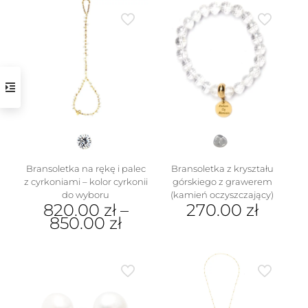
w
Bransoletka na rękę i palec
Bransoletka z kryształu
z cyrkoniami – kolor cyrkonii
górskiego z grawerem
do wyboru
(kamień oczyszczający)
820.00
zł
–
270.00
zł
850.00
zł
Ten
produkt
ma
wiele
wariantów.
Opcje