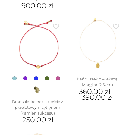
900.00
zł
Ten
produkt
ma
wiele
wariantów.
Opcje
można
wybrać
na
stronie
produktu
Łańcuszek z większą
Maryjką (2,5 cm)
360.00
zł
–
390.00
zł
Bransoletka na szczęście z
Ten
przelotowym cytrynem
produkt
(kamień sukcesu)
ma
250.00
zł
wiele
Ten
wariantów.
produkt
Opcje