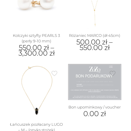
można
wybrać
na
stronie
produktu
Kolczyki sztyfty PEARLS 3
Różaniec MARCO (dł 45cm)
500.00
zł
–
(perły 9-10 mm)
550.00
zł
–
550.00
zł
3,300.00
zł
Ten
Ten
produkt
produkt
ma
ma
wiele
wiele
wariantów.
wariantów.
Opcje
Opcje
można
można
wybrać
wybrać
na
na
stronie
Bon upominkowy / voucher
stronie
produktu
0.00
zł
produktu
Łańcuszek pozłacany LUGO
– M – (onyks stożek)