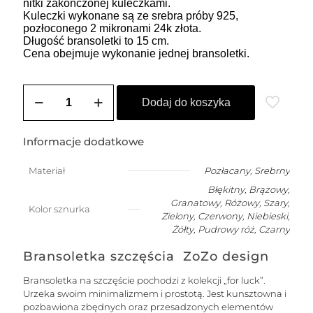
nitki zakończonej kuleczkami.
Kuleczki wykonane są ze srebra próby 925,
pozłoconego 2 mikronami 24k złota.
Długość bransoletki to 15 cm.
Cena obejmuje wykonanie jednej bransoletki.
ilość
Bransoletka
Dodaj do koszyka
na
szczęście
dla
Informacje dodatkowe
niemowlaka
-
Materiał
Pozłacany
,
Srebrny
wybierz
Błękitny, Brązowy,
swój
kolor
Granatowy, Różowy, Szary,
Kolor sznurka
Zielony, Czerwony, Niebieski,
Żółty, Pudrowy róż, Czarny
Bransoletka szczęścia ZoZo design
Bransoletka na szczęście pochodzi z kolekcji „for luck”.
Urzeka swoim minimalizmem i prostotą. Jest kunsztowna i
pozbawiona zbędnych oraz przesadzonych elementów