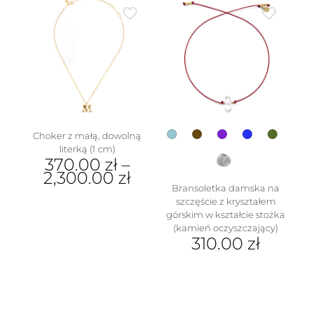
ma
można
wiele
wybrać
wariantów.
na
Opcje
stronie
można
produktu
wybrać
na
stronie
produktu
Choker z małą, dowolną
literką (1 cm)
370.00
zł
–
2,300.00
zł
Bransoletka damska na
Ten
szczęście z kryształem
produkt
górskim w kształcie stożka
ma
(kamień oczyszczający)
wiele
310.00
zł
wariantów.
Ten
Opcje
produkt
można
ma
wybrać
wiele
na