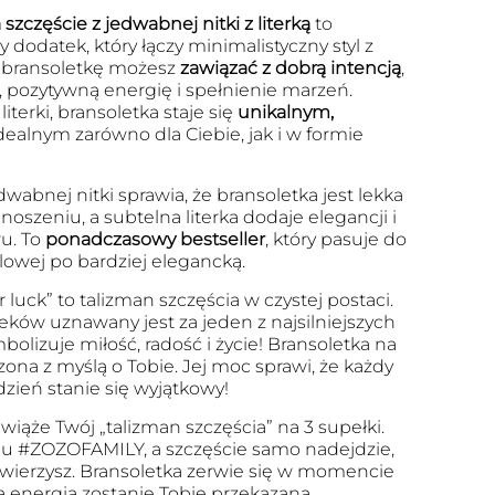
szczęście z jedwabnej nitki z literką
to
 dodatek, który łączy minimalistyczny styl z
 bransoletkę możesz
zawiązać z dobrą intencją
,
, pozytywną energię i spełnienie marzeń.
iterki, bransoletka staje się
unikalnym,
dealnym zarówno dla Ciebie, jak i w formie
dwabnej nitki sprawia, że bransoletka jest lekka
szeniu, a subtelna literka dodaje elegancji i
u. To
ponadczasowy bestseller
, który pasuje do
ualowej po bardziej elegancką.
r luck” to talizman szczęścia w czystej postaci.
eków uznawany jest za jeden z najsilniejszych
olizuje miłość, radość i życie! Bransoletka na
zona z myślą o Tobie. Jej moc sprawi, że każdy
dzień stanie się wyjątkowy!
wiąże Twój „talizman szczęścia” na 3 supełki.
u #ZOZOFAMILY, a szczęście samo nadejdzie,
 uwierzysz. Bransoletka zerwie się w momencie
a energia zostanie Tobie przekazana.