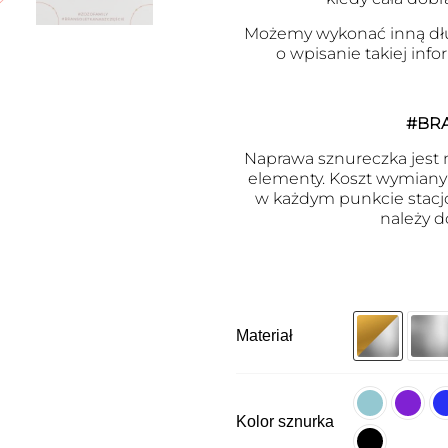
Możemy wykonać inną dł
o wpisanie takiej inf
#BR
Naprawa sznureczka jest m
elementy. Koszt wymiany j
w każdym punkcie stacj
należy d
Materiał
Kolor sznurka