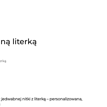
ną literką
erką
 jedwabnej nitki z literką – personalizowana,
ą