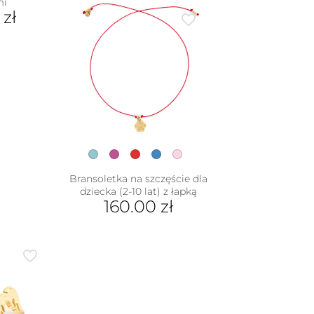
mi
produkt
0
zł
ma
wiele
wariantów.
Opcje
można
wybrać
na
stronie
produktu
Bransoletka na szczęście dla
dziecka (2-10 lat) z łapką
160.00
zł
Ten
produkt
ma
wiele
wariantów.
Opcje
można