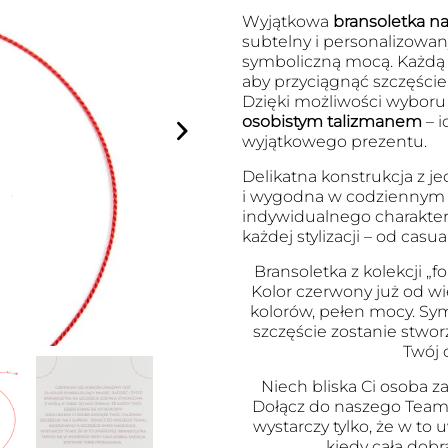
Wyjątkowa
bransoletka na 
subtelny i personalizowany
symboliczną mocą. Każdą
aby przyciągnąć szczęście
Dzięki możliwości wyboru l
osobistym talizmanem
– i
wyjątkowego prezentu.
Delikatna konstrukcja z je
i wygodna w codziennym no
indywidualnego charakter
każdej stylizacji – od cas
Bransoletka z kolekcji „fo
Kolor czerwony już od wi
kolorów, pełen mocy. Symb
szczęście zostanie stwor
Twój 
Niech bliska Ci osoba za
Dołącz do naszego Team
wystarczy tylko, że w to
kiedy cała dobr