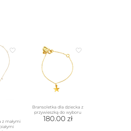
Bransoletka dla dziecka z
przywieszką do wyboru
180.00
zł
a z małymi
Ten
białymi