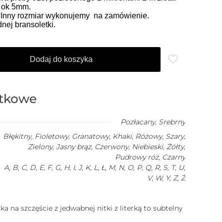
o ok 5mm.
. Inny rozmiar wykonujemy na zamówienie.
ej bransoletki.
Dodaj do koszyka
atkowe
Pozłacany
,
Srebrny
Błękitny, Fioletowy, Granatowy, Khaki, Różowy, Szary,
Zielony, Jasny brąz, Czerwony, Niebieski, Żółty,
Pudrowy róż, Czarny
A, B, C, D, E, F, G, H, I, J, K, L, Ł, M, N, O, P, Q, R, S, T, U,
V, W, Y, Z, Ż
a na szczęście z jedwabnej nitki z literką to subtelny