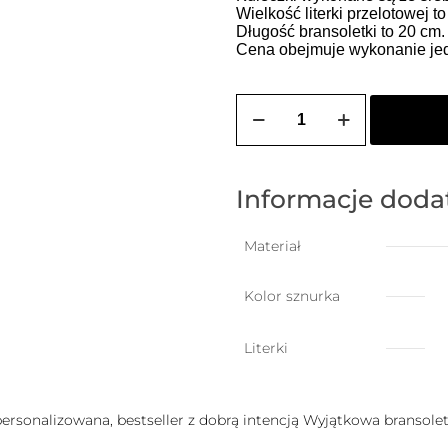
Wielkość literki przelotowej t
Długość bransoletki to 20 cm
Cena obejmuje wykonanie jedn
ilość
Bransoletka
szczęścia
dla
dziecka
(2-
Informacje dod
10
lat)
z
Materiał
dowolną
literką
Kolor sznurka
Literki
 personalizowana, bestseller z dobrą intencją Wyjątkowa bransoletk