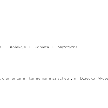
e
Kolekcje
Kobieta
Mężczyzna
 z diamentami i kamieniami szlachetnymi
Dziecko
Akces