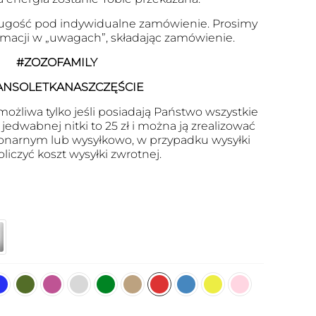
ugość pod indywidualne zamówienie. Prosimy
ormacji w „uwagach”, składając zamówienie.
#ZOZOFAMILY
ANSOLETKANASZCZĘŚCIE
ożliwa tylko jeśli posiadają Państwo wszystkie
edwabnej nitki to 25 zł i można ją zrealizować
onarnym lub wysyłkowo, w przypadku wysyłki
oliczyć koszt wysyłki zwrotnej.