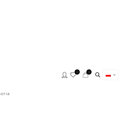
0
0
oria