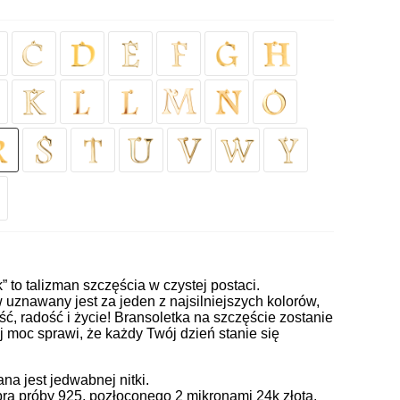
k” to talizman szczęścia w czystej postaci.
uznawany jest za jeden z najsilniejszych kolorów,
ć, radość i życie! Bransoletka na szczęście zostanie
j moc sprawi, że każdy Twój dzień stanie się
a jest jedwabnej nitki.
ra próby 925, pozłoconego 2 mikronami 24k złota.