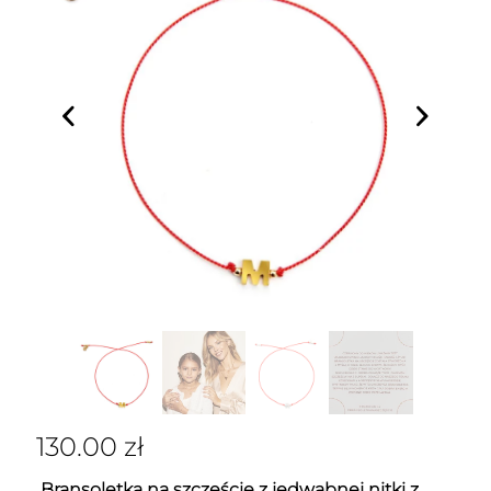
130.00
zł
Bransoletka na szczęście z jedwabnej nitki z