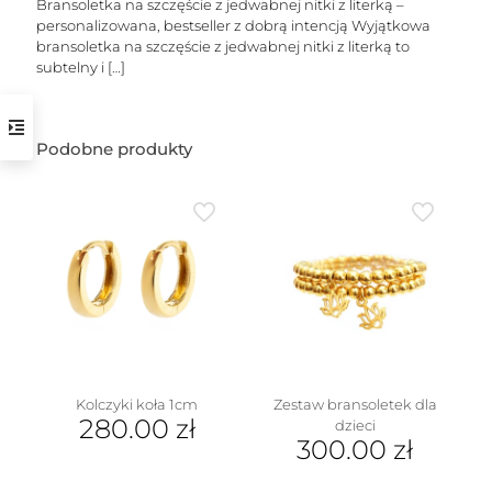
Bransoletka na szczęście z jedwabnej nitki z literką –
personalizowana, bestseller z dobrą intencją Wyjątkowa
bransoletka na szczęście z jedwabnej nitki z literką to
subtelny i
[…]
Podobne produkty
w
Kolczyki koła 1cm
Zestaw bransoletek dla
280.00
zł
dzieci
300.00
zł