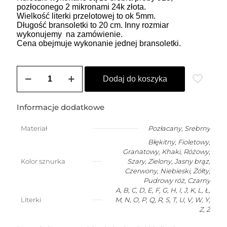
pozłoconego 2 mikronami 24k złota.
Wielkość literki przelotowej to ok 5mm.
Długość bransoletki to 20 cm. Inny rozmiar
wykonujemy na zamówienie.
Cena obejmuje wykonanie jednej bransoletki.
ilość
Bransoletka
Dodaj do koszyka
szczęścia
dla
dziecka
Informacje dodatkowe
(2-
10
Materiał
Pozłacany
,
Srebrny
lat)
Błękitny, Fioletowy,
z
dowolną
Granatowy, Khaki, Różowy,
literką
Kolor sznurka
Szary, Zielony, Jasny brąz,
Czerwony, Niebieski, Żółty,
Pudrowy róż, Czarny
A, B, C, D, E, F, G, H, I, J, K, L, Ł,
Literki
M, N, O, P, Q, R, S, T, U, V, W, Y,
Z, Ż