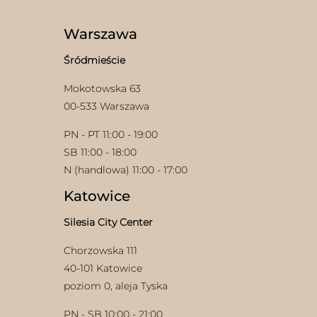
można
wybrać
Warszawa
na
stronie
Śródmieście
produktu
Mokotowska 63
00-533 Warszawa
PN - PT 11:00 - 19:00
SB 11:00 - 18:00
N (handlowa) 11:00 - 17:00
Katowice
Silesia City Center
Chorzowska 111
40-101 Katowice
poziom 0, aleja Tyska
PN - SB 10:00 - 21:00