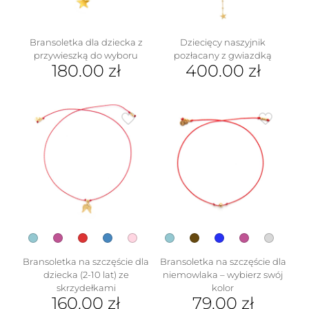
Bransoletka dla dziecka z
Dziecięcy naszyjnik
przywieszką do wyboru
pozłacany z gwiazdką
180.00
zł
400.00
zł
Ten
produkt
ma
wiele
wariantów.
Opcje
można
wybrać
na
stronie
produktu
Bransoletka na szczęście dla
Bransoletka na szczęście dla
dziecka (2-10 lat) ze
niemowlaka – wybierz swój
skrzydełkami
kolor
160.00
zł
79.00
zł