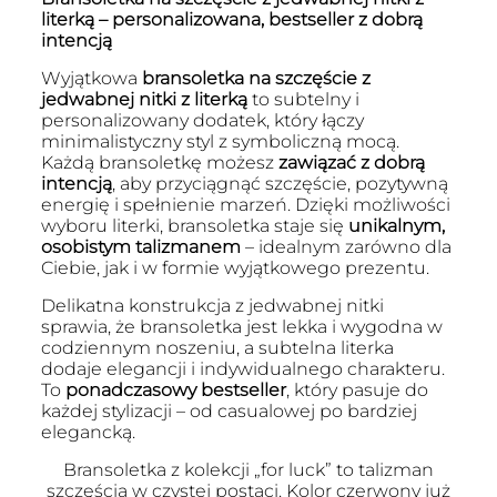
literką – personalizowana, bestseller z dobrą
intencją
Wyjątkowa
bransoletka na szczęście z
jedwabnej nitki z literką
to subtelny i
personalizowany dodatek, który łączy
minimalistyczny styl z symboliczną mocą.
Każdą bransoletkę możesz
zawiązać z dobrą
intencją
, aby przyciągnąć szczęście, pozytywną
energię i spełnienie marzeń. Dzięki możliwości
wyboru literki, bransoletka staje się
unikalnym,
osobistym talizmanem
– idealnym zarówno dla
Ciebie, jak i w formie wyjątkowego prezentu.
Delikatna konstrukcja z jedwabnej nitki
sprawia, że bransoletka jest lekka i wygodna w
codziennym noszeniu, a subtelna literka
dodaje elegancji i indywidualnego charakteru.
To
ponadczasowy bestseller
, który pasuje do
każdej stylizacji – od casualowej po bardziej
elegancką.
Bransoletka z kolekcji „for luck” to talizman
szczęścia w czystej postaci. Kolor czerwony już