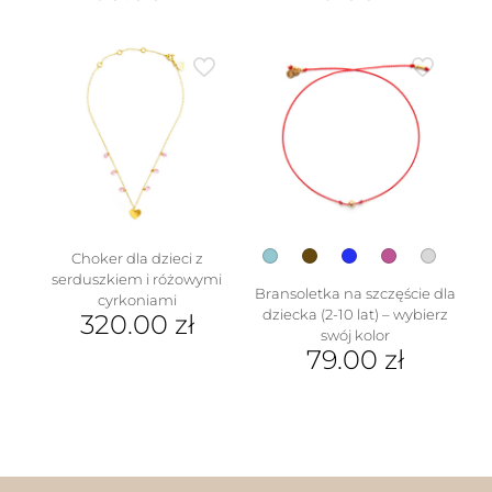
Ten
Ten
produkt
produkt
ma
ma
wiele
wiele
wariantów.
wariantów.
Opcje
Opcje
można
można
wybrać
wybrać
na
na
stronie
stronie
produktu
produktu
Choker dla dzieci z
serduszkiem i różowymi
Bransoletka na szczęście dla
cyrkoniami
dziecka (2-10 lat) – wybierz
320.00
zł
swój kolor
79.00
zł
Ten
produkt
ma
wiele
wariantów.
Opcje