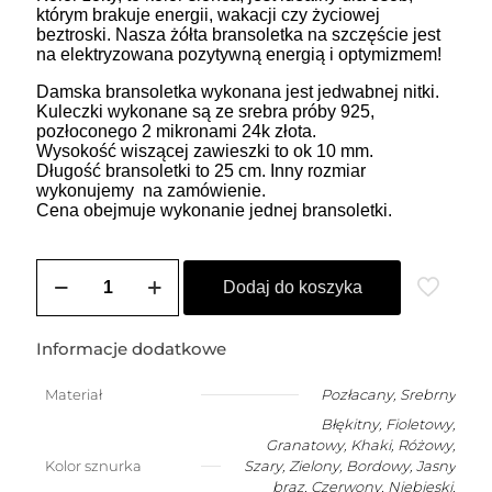
którym brakuje energii, wakacji czy życiowej
beztroski. Nasza żółta bransoletka na szczęście jest
na elektryzowana pozytywną energią i optymizmem!
Damska bransoletka wykonana jest jedwabnej nitki.
Kuleczki wykonane są ze srebra próby 925,
pozłoconego 2 mikronami 24k złota.
Wysokość wiszącej zawieszki to ok 10 mm.
Długość bransoletki to 25 cm. Inny rozmiar
wykonujemy na zamówienie.
Cena obejmuje wykonanie jednej bransoletki.
ilość
ZOZO
Dodaj do koszyka
CHARMS
-
bransoletka
Informacje dodatkowe
damska
na
Materiał
Pozłacany
,
Srebrny
szczęście
Błękitny, Fioletowy,
PUDELEK
Granatowy, Khaki, Różowy,
Kolor sznurka
Szary, Zielony, Bordowy, Jasny
brąz, Czerwony, Niebieski,