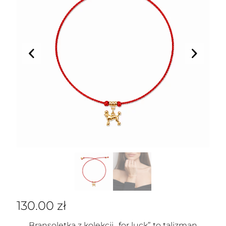
130.00
zł
Bransoletka z kolekcji „for luck” to talizman