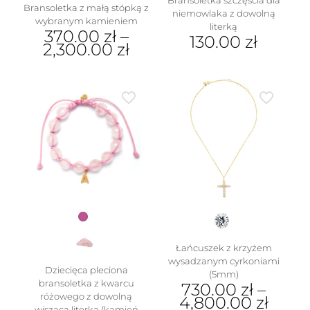
Bransoletka z małą stópką z
niemowlaka z dowolną
wybranym kamieniem
literką
370.00
zł
–
130.00
zł
2,300.00
zł
Ten
Ten
produkt
produkt
ma
ma
wiele
wiele
wariantów.
wariantów.
Opcje
Opcje
można
można
wybrać
wybrać
na
na
stronie
stronie
produktu
produktu
Łańcuszek z krzyżem
wysadzanym cyrkoniami
Dziecięca pleciona
(5mm)
bransoletka z kwarcu
730.00
zł
–
różowego z dowolną
4,800.00
zł
wiszącą literką (kamień