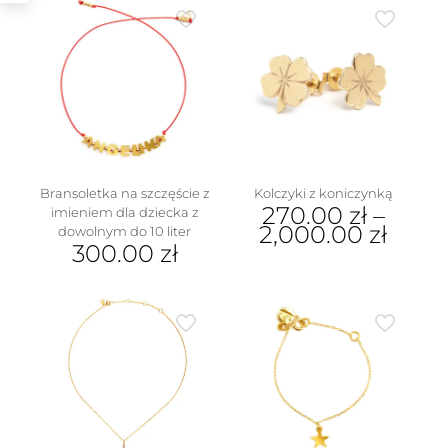
w
Bransoletka na szczęście z
Kolczyki z koniczynką
270.00
zł
–
imieniem dla dziecka z
2,000.00
zł
dowolnym do 10 liter
300.00
zł
Ten
produkt
ma
wiele
wariantów.
Opcje
można
wybrać
na
stronie