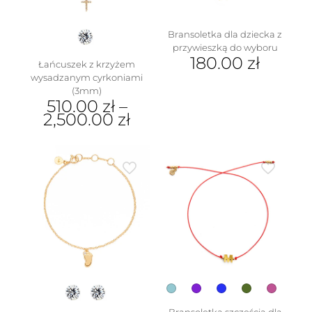
produktu
Bransoletka dla dziecka z
przywieszką do wyboru
180.00
zł
Łańcuszek z krzyżem
wysadzanym cyrkoniami
Ten
(3mm)
produkt
510.00
zł
–
ma
2,500.00
zł
wiele
wariantów.
Ten
Opcje
produkt
można
ma
wybrać
wiele
na
wariantów.
stronie
Opcje
produktu
można
wybrać
na
stronie
produktu
Bransoletka szczęścia dla