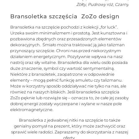
Żółty, Pudrowy róż, Czarny
Bransoletka szczęścia ZoZo design
Bransoletka na szczęście pochodzi z kolekcji „for luck”.
Urzeka swoim minimalizmem i prostotą. Jest kunsztowna i
pozbawiona zbędnych oraz przesadzonych elementów
dekoracyjnych. Śmiało można traktować ją jako talizman
przynoszący szczęście. Chroni nas przed niekorzystnym
działaniem energetycznym. Pozytywnie wpływa na nasz
nastrój oraz siły witalne. Bransoletka dla wielu osób posiada
duże znaczenie, symbol czy wartość sentymentalną.
Niektóre z bransoletek, zaopatrzone w odpowiednie
elementy – mogą pełnić funkcję amuletu czy talizmanu.
Może w korzystny sposób oddziaływać nie tylko na nas, ale
również na naszych bliskich. Jeśli bransoletka szczęścia
ZoZo pęknie lub rozwiąże się – oznacza to, że całe jej zasoby
dobrej energii zostały wyczerpane i wylane w nasze pole
elektromagnetyczne.
Bransoletka z jedwabnej nitki na szczęście to także
genialny pomysł na prezent, który może zachwycić oraz
sprawić wiele radości. Zapraszamy do skorzystania z naszej
oferty.