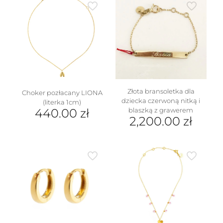
ma
wariantów.
wiele
Opcje
wariantów.
można
Opcje
wybrać
można
na
wybrać
stronie
na
produktu
stronie
produktu
Złota bransoletka dla
Choker pozłacany LIONA
dziecka czerwoną nitką i
(literka 1cm)
blaszką z grawerem
440.00
zł
2,200.00
zł
Ten
produkt
ma
wiele
wariantów.
Opcje
można
wybrać
na
stronie
produktu