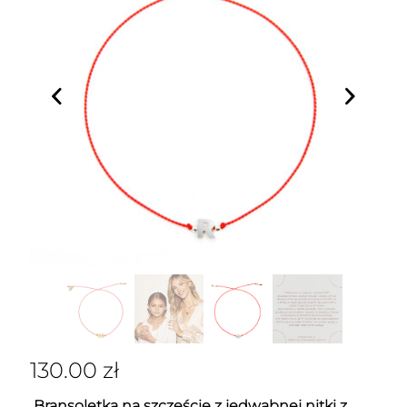
130.00
zł
Bransoletka na szczęście z jedwabnej nitki z