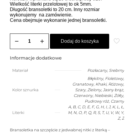
Wielkość literki przelotowej to ok 5mm.
Długość bransoletki to 20 cm. Inny rozmiar
wykonujemy na zamówienie.
Cena obejmuje wykonanie jednej bransoletki.
ilość
Bransoletka
Dodaj do koszyka
szczęścia
dla
dziecka
Informacje dodatkowe
(2-
10
Materiał
Pozłacany
,
Srebrny
lat)
Błękitny, Fioletowy,
z
dowolną
Granatowy, Khaki, Różowy,
literką
Kolor sznurka
Szary, Zielony, Jasny brąz,
Czerwony, Niebieski, Żółty,
Pudrowy róż, Czarny
A, B, C, D, E, F, G, H, I, J, K, L, Ł,
Literki
M, N, O, P, Q, R, S, T, U, V, W, Y,
Z, Ż
Bransoletka na szczęście z jedwabnej nitki z literką –