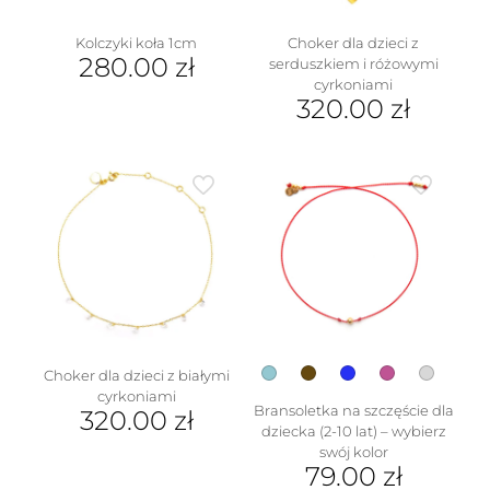
Kolczyki koła 1cm
Choker dla dzieci z
280.00
zł
serduszkiem i różowymi
cyrkoniami
320.00
zł
Choker dla dzieci z białymi
cyrkoniami
Bransoletka na szczęście dla
320.00
zł
dziecka (2-10 lat) – wybierz
swój kolor
79.00
zł