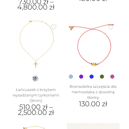
730.00
zł
–
4,800.00
zł
Ten
produkt
Ten
ma
produkt
wiele
ma
wariantów.
wiele
Opcje
wariantów.
można
Opcje
wybrać
można
na
wybrać
stronie
na
produktu
stronie
produktu
Bransoletka szczęścia dla
Łańcuszek z krzyżem
niemowlaka z dowolną
wysadzanym cyrkoniami
literką
(3mm)
130.00
zł
510.00
zł
–
2,500.00
zł
Ten
produkt
Ten
ma
produkt
wiele