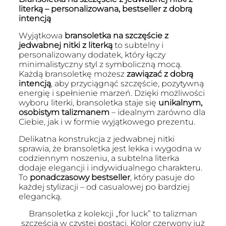
literką – personalizowana, bestseller z dobrą
intencją
Wyjątkowa
bransoletka na szczęście z
jedwabnej nitki z literką
to subtelny i
personalizowany dodatek, który łączy
minimalistyczny styl z symboliczną mocą.
Każdą bransoletkę możesz
zawiązać z dobrą
intencją
, aby przyciągnąć szczęście, pozytywną
energię i spełnienie marzeń. Dzięki możliwości
wyboru literki, bransoletka staje się
unikalnym,
osobistym talizmanem
– idealnym zarówno dla
Ciebie, jak i w formie wyjątkowego prezentu.
Delikatna konstrukcja z jedwabnej nitki
sprawia, że bransoletka jest lekka i wygodna w
codziennym noszeniu, a subtelna literka
dodaje elegancji i indywidualnego charakteru.
To
ponadczasowy bestseller
, który pasuje do
każdej stylizacji – od casualowej po bardziej
elegancką.
Bransoletka z kolekcji „for luck” to talizman
szczęścia w czystej postaci. Kolor czerwony już