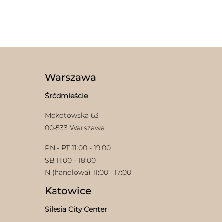
Ten
produkt
ma
wiele
wariantów.
Opcje
można
wybrać
Warszawa
na
stronie
Śródmieście
produktu
Mokotowska 63
00-533 Warszawa
PN - PT 11:00 - 19:00
SB 11:00 - 18:00
N (handlowa) 11:00 - 17:00
Katowice
Silesia City Center