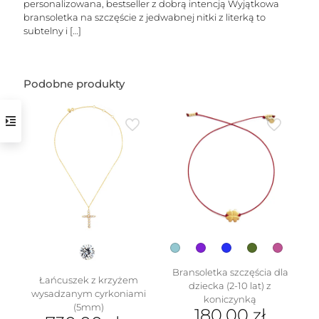
personalizowana, bestseller z dobrą intencją Wyjątkowa
bransoletka na szczęście z jedwabnej nitki z literką to
subtelny i
[…]
Podobne produkty
w
Bransoletka szczęścia dla
Łańcuszek z krzyżem
dziecka (2-10 lat) z
wysadzanym cyrkoniami
koniczynką
(5mm)
180.00
zł