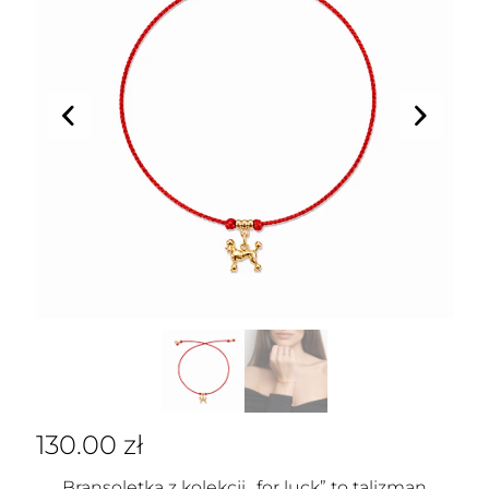
130.00
zł
Bransoletka z kolekcji „for luck” to talizman