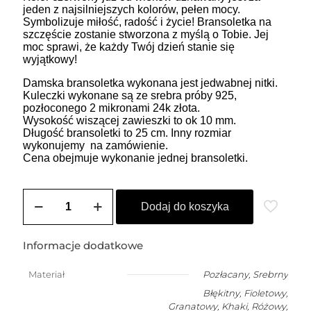
jeden z najsilniejszych kolorów, pełen mocy.
Symbolizuje miłość, radość i życie! Bransoletka na
szczęście zostanie stworzona z myślą o Tobie. Jej
moc sprawi, że każdy Twój dzień stanie się
wyjątkowy!
Damska bransoletka wykonana jest jedwabnej nitki.
Kuleczki wykonane są ze srebra próby 925,
pozłoconego 2 mikronami 24k złota.
Wysokość wiszącej zawieszki to ok 10 mm.
Długość bransoletki to 25 cm. Inny rozmiar
wykonujemy na zamówienie.
Cena obejmuje wykonanie jednej bransoletki.
ilość
ZOZO
Dodaj do koszyka
CHARMS
-
bransoletka
Informacje dodatkowe
damska
na
Materiał
Pozłacany
,
Srebrny
szczęście
Błękitny, Fioletowy,
PUDELEK
Granatowy, Khaki, Różowy,