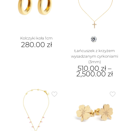
Opcje
na
można
stronie
wybrać
produktu
na
stronie
produktu
Kolczyki koła 1cm
280.00
zł
Łańcuszek z krzyżem
wysadzanym cyrkoniami
(3mm)
510.00
zł
–
2,500.00
zł
Ten
produkt
ma
wiele
wariantów.
Opcje
można
wybrać
na
stronie