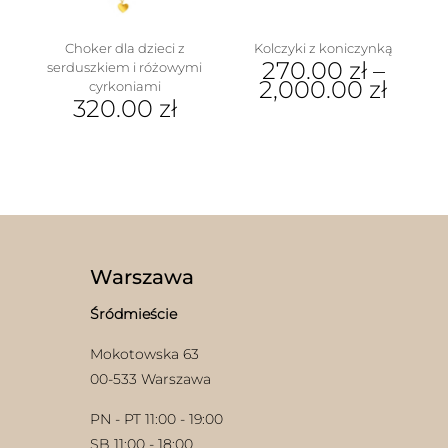
produktu
Choker dla dzieci z
Kolczyki z koniczynką
270.00
zł
–
serduszkiem i różowymi
2,000.00
zł
cyrkoniami
320.00
zł
Ten
produkt
ma
wiele
wariantów.
Opcje
można
wybrać
na
Warszawa
stronie
produktu
Śródmieście
Mokotowska 63
00-533 Warszawa
PN - PT 11:00 - 19:00
SB 11:00 - 18:00