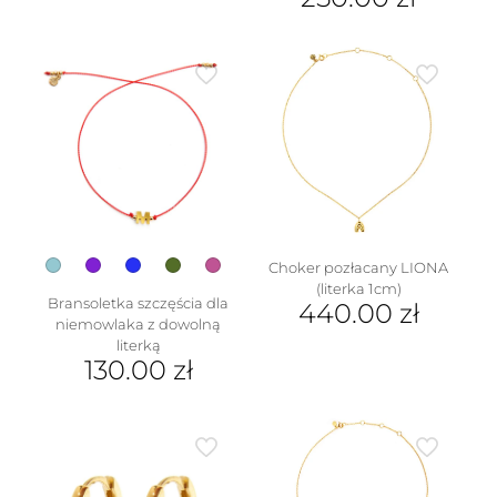
Ten
produkt
ma
wiele
wariantów.
Opcje
można
wybrać
na
stronie
produktu
Choker pozłacany LIONA
(literka 1cm)
Bransoletka szczęścia dla
440.00
zł
niemowlaka z dowolną
Ten
literką
produkt
130.00
zł
ma
Ten
wiele
produkt
wariantów.
ma
Opcje
wiele
można
wariantów.
wybrać