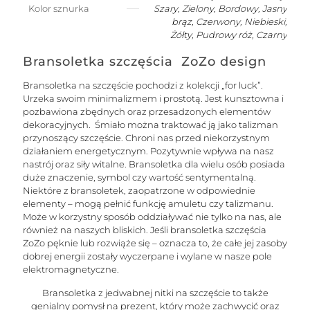
Kolor sznurka
Szary, Zielony, Bordowy, Jasny
brąz, Czerwony, Niebieski,
Żółty, Pudrowy róż, Czarny
Bransoletka szczęścia ZoZo design
Bransoletka na szczęście pochodzi z kolekcji „for luck”.
Urzeka swoim minimalizmem i prostotą. Jest kunsztowna i
pozbawiona zbędnych oraz przesadzonych elementów
dekoracyjnych. Śmiało można traktować ją jako talizman
przynoszący szczęście. Chroni nas przed niekorzystnym
działaniem energetycznym. Pozytywnie wpływa na nasz
nastrój oraz siły witalne. Bransoletka dla wielu osób posiada
duże znaczenie, symbol czy wartość sentymentalną.
Niektóre z bransoletek, zaopatrzone w odpowiednie
elementy – mogą pełnić funkcję amuletu czy talizmanu.
Może w korzystny sposób oddziaływać nie tylko na nas, ale
również na naszych bliskich. Jeśli bransoletka szczęścia
ZoZo pęknie lub rozwiąże się – oznacza to, że całe jej zasoby
dobrej energii zostały wyczerpane i wylane w nasze pole
elektromagnetyczne.
Bransoletka z jedwabnej nitki na szczęście to także
genialny pomysł na prezent, który może zachwycić oraz