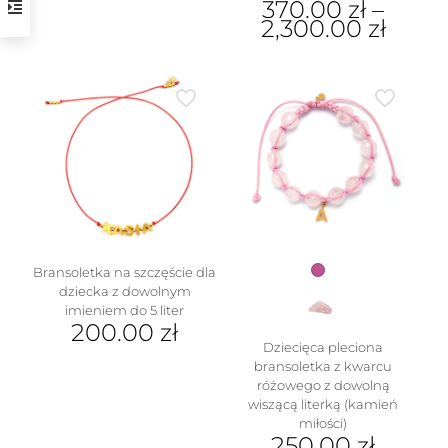
370.00
zł
–
2,300.00
zł
Ten
produkt
ma
wiele
wariantów.
Opcje
można
w
wybrać
na
stronie
produktu
Bransoletka na szczęście dla
dziecka z dowolnym
imieniem do 5 liter
200.00
zł
Dziecięca pleciona
bransoletka z kwarcu
różowego z dowolną
wiszącą literką (kamień
miłości)
250.00
zł