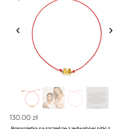
130.00
zł
Bransoletka na szczęście z jedwabnej nitki z