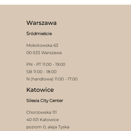
wariantów.
wybrać
Opcje
na
można
stronie
wybrać
produktu
Warszawa
na
stronie
Śródmieście
produktu
Mokotowska 63
00-533 Warszawa
PN - PT 11:00 - 19:00
SB 11:00 - 18:00
N (handlowa) 11:00 - 17:00
Katowice
Silesia City Center
Chorzowska 111
40-101 Katowice
poziom 0, aleja Tyska