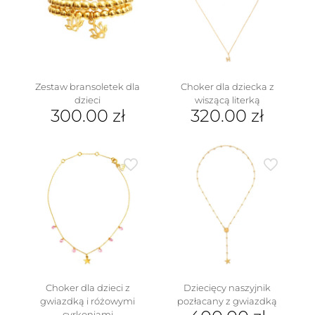
można
wybrać
na
stronie
produktu
Zestaw bransoletek dla
Choker dla dziecka z
dzieci
wiszącą literką
300.00
zł
320.00
zł
Ten
produkt
ma
wiele
wariantów.
Opcje
można
wybrać
na
stronie
produktu
Choker dla dzieci z
Dziecięcy naszyjnik
gwiazdką i różowymi
pozłacany z gwiazdką
cyrkoniami