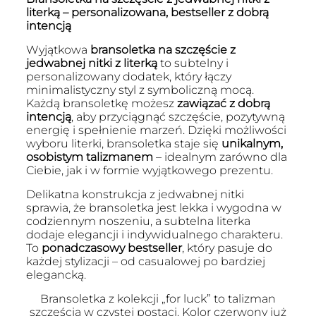
literką – personalizowana, bestseller z dobrą
intencją
Wyjątkowa
bransoletka na szczęście z
jedwabnej nitki z literką
to subtelny i
personalizowany dodatek, który łączy
minimalistyczny styl z symboliczną mocą.
Każdą bransoletkę możesz
zawiązać z dobrą
intencją
, aby przyciągnąć szczęście, pozytywną
energię i spełnienie marzeń. Dzięki możliwości
wyboru literki, bransoletka staje się
unikalnym,
osobistym talizmanem
– idealnym zarówno dla
Ciebie, jak i w formie wyjątkowego prezentu.
Delikatna konstrukcja z jedwabnej nitki
sprawia, że bransoletka jest lekka i wygodna w
codziennym noszeniu, a subtelna literka
dodaje elegancji i indywidualnego charakteru.
To
ponadczasowy bestseller
, który pasuje do
każdej stylizacji – od casualowej po bardziej
elegancką.
Bransoletka z kolekcji „for luck” to talizman
szczęścia w czystej postaci. Kolor czerwony już