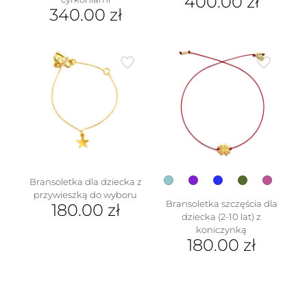
400.00
zł
340.00
zł
Bransoletka dla dziecka z
przywieszką do wyboru
Bransoletka szczęścia dla
180.00
zł
dziecka (2-10 lat) z
Ten
koniczynką
produkt
180.00
zł
ma
Ten
wiele
produkt
wariantów.
ma
Opcje
wiele
można