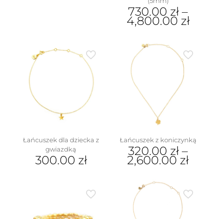
(5mm)
produkt
730.00
zł
–
ma
4,800.00
zł
wiele
wariantów.
Ten
Opcje
produkt
można
ma
wybrać
wiele
na
wariantów.
stronie
Opcje
produktu
można
wybrać
na
stronie
produktu
Łańcuszek dla dziecka z
Łańcuszek z koniczynką
320.00
zł
–
gwiazdką
300.00
zł
2,600.00
zł
Ten
produkt
ma
wiele
wariantów.
Opcje