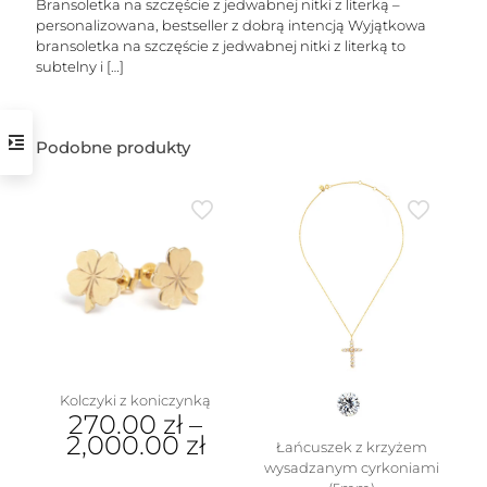
Bransoletka na szczęście z jedwabnej nitki z literką –
personalizowana, bestseller z dobrą intencją Wyjątkowa
bransoletka na szczęście z jedwabnej nitki z literką to
subtelny i
[…]
Podobne produkty
w
Kolczyki z koniczynką
270.00
zł
–
2,000.00
zł
Łańcuszek z krzyżem
wysadzanym cyrkoniami
Ten