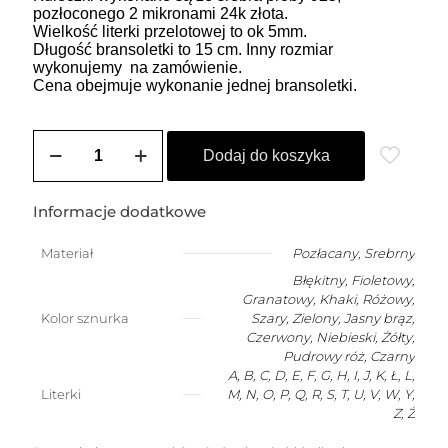
pozłoconego 2 mikronami 24k złota.
Wielkość literki przelotowej to ok 5mm.
Długość bransoletki to 15 cm. Inny rozmiar
wykonujemy na zamówienie.
Cena obejmuje wykonanie jednej bransoletki.
ilość
Bransoletka
Dodaj do koszyka
szczęścia
dla
niemowlaka
Informacje dodatkowe
z
dowolną
Materiał
Pozłacany
,
Srebrny
literką
Błękitny, Fioletowy,
Granatowy, Khaki, Różowy,
Kolor sznurka
Szary, Zielony, Jasny brąz,
Czerwony, Niebieski, Żółty,
Pudrowy róż, Czarny
A, B, C, D, E, F, G, H, I, J, K, Ł, L,
Literki
M, N, O, P, Q, R, S, T, U, V, W, Y,
Z, Ż