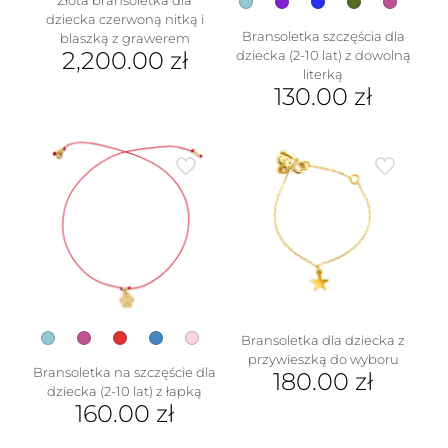
dziecka czerwoną nitką i
Bransoletka szczęścia dla
blaszką z grawerem
2,200.00
zł
dziecka (2-10 lat) z dowolną
literką
130.00
zł
Ten
produkt
ma
wiele
wariantów.
Opcje
można
wybrać
na
stronie
produktu
Bransoletka dla dziecka z
przywieszką do wyboru
Bransoletka na szczęście dla
180.00
zł
dziecka (2-10 lat) z łapką
Ten
160.00
zł
produkt
Ten
ma