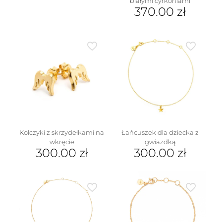
białymi cyrkoniami
produkt
370.00
zł
ma
wiele
wariantów.
Opcje
można
wybrać
na
stronie
produktu
Kolczyki z skrzydełkami na
Łańcuszek dla dziecka z
wkręcie
gwiazdką
300.00
zł
300.00
zł