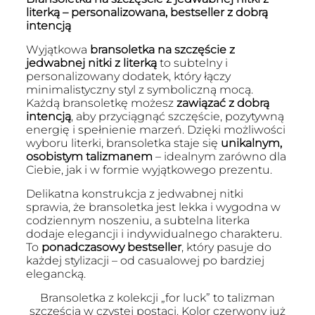
literką – personalizowana, bestseller z dobrą
intencją
Wyjątkowa
bransoletka na szczęście z
jedwabnej nitki z literką
to subtelny i
personalizowany dodatek, który łączy
minimalistyczny styl z symboliczną mocą.
Każdą bransoletkę możesz
zawiązać z dobrą
intencją
, aby przyciągnąć szczęście, pozytywną
energię i spełnienie marzeń. Dzięki możliwości
wyboru literki, bransoletka staje się
unikalnym,
osobistym talizmanem
– idealnym zarówno dla
Ciebie, jak i w formie wyjątkowego prezentu.
Delikatna konstrukcja z jedwabnej nitki
sprawia, że bransoletka jest lekka i wygodna w
codziennym noszeniu, a subtelna literka
dodaje elegancji i indywidualnego charakteru.
To
ponadczasowy bestseller
, który pasuje do
każdej stylizacji – od casualowej po bardziej
elegancką.
Bransoletka z kolekcji „for luck” to talizman
szczęścia w czystej postaci. Kolor czerwony już