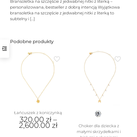
Bransoletka na szczęście z jedwabnej nitki z literką –
personalizowana, bestseller z dobrą intencją Wyjątkowa
bransoletka na szczęście z jedwabnej nitki z literką to
subtelny i
[…]
Podobne produkty
w
Łańcuszek z koniczynką
320.00
zł
–
2,600.00
zł
Choker dla dziecka z
małymi skrzydełkami i
Ten