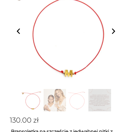
130.00
zł
Bransoletka na szczęście z jedwabnej nitki z