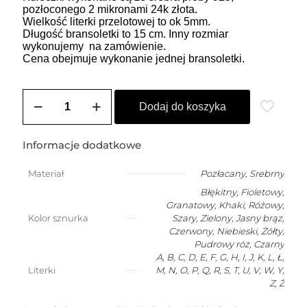
pozłoconego 2 mikronami 24k złota.
Wielkość literki przelotowej to ok 5mm.
Długość bransoletki to 15 cm. Inny rozmiar
wykonujemy na zamówienie.
Cena obejmuje wykonanie jednej bransoletki.
ilość
Bransoletka
Dodaj do koszyka
szczęścia
dla
niemowlaka
Informacje dodatkowe
z
dowolną
Materiał
Pozłacany
,
Srebrny
literką
Błękitny, Fioletowy,
Granatowy, Khaki, Różowy,
Kolor sznurka
Szary, Zielony, Jasny brąz,
Czerwony, Niebieski, Żółty,
Pudrowy róż, Czarny
A, B, C, D, E, F, G, H, I, J, K, L, Ł,
Literki
M, N, O, P, Q, R, S, T, U, V, W, Y,
Z, Ż