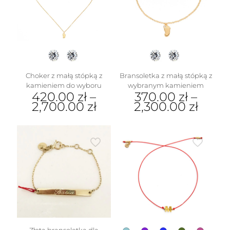
Choker z małą stópką z
Bransoletka z małą stópką z
kamieniem do wyboru
wybranym kamieniem
420.00
zł
–
370.00
zł
–
2,700.00
zł
2,300.00
zł
Ten
Ten
produkt
produkt
ma
ma
wiele
wiele
wariantów.
wariantów.
Opcje
Opcje
można
można
wybrać
wybrać
na
na
stronie
stronie
produktu
produktu
Złota bransoletka dla