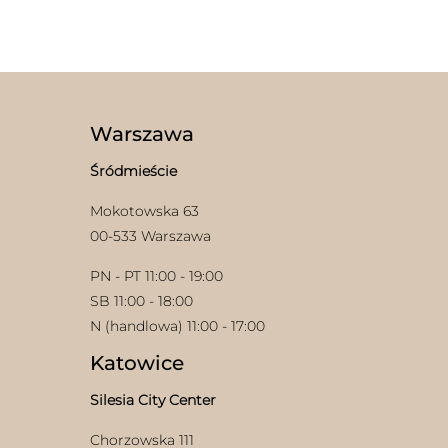
produkt
wiele
ma
wariantów.
wiele
Opcje
wariantów.
można
Opcje
wybrać
można
na
wybrać
stronie
Warszawa
na
produktu
stronie
Śródmieście
produktu
Mokotowska 63
00-533 Warszawa
PN - PT 11:00 - 19:00
SB 11:00 - 18:00
N (handlowa) 11:00 - 17:00
Katowice
Silesia City Center
Chorzowska 111