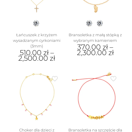
na
stronie
produktu
Łańcuszek z krzyżem
Bransoletka z małą stópką z
wysadzanym cyrkoniami
wybranym kamieniem
370.00
zł
–
(3mm)
510.00
zł
–
2,300.00
zł
2,500.00
zł
Ten
Ten
produkt
produkt
ma
ma
wiele
wiele
wariantów.
wariantów.
Opcje
Opcje
można
można
wybrać
wybrać
na
na
stronie
stronie
produktu
produktu
Choker dla dzieci z
Bransoletka na szczęście dla