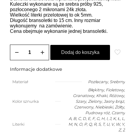
Kuleczki wykonane są ze srebra próby 925,
pozłoconego 2 mikronami 24k złota.
Wielkość literki przelotowej to ok 5mm.
Długość bransoletki to 15 cm. Inny rozmiar
wykonujemy na zamówienie.
Cena obejmuje wykonanie jednej bransoletki.
ilość
Bransoletka
Dodaj do koszyka
szczęścia
dla
niemowlaka
Informacje dodatkowe
z
dowolną
Materiał
Pozłacany
,
Srebrny
literką
Błękitny, Fioletowy,
Granatowy, Khaki, Różowy,
Kolor sznurka
Szary, Zielony, Jasny brąz,
Czerwony, Niebieski, Żółty,
Pudrowy róż, Czarny
A, B, C, D, E, F, G, H, I, J, K, Ł, L,
Literki
M, N, O, P, Q, R, S, T, U, V, W, Y,
Z, Ż