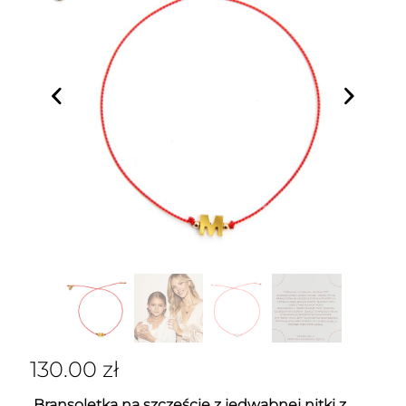
130.00
zł
Bransoletka na szczęście z jedwabnej nitki z