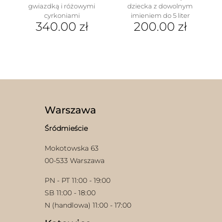
gwiazdką i różowymi
dziecka z dowolnym
cyrkoniami
imieniem do 5 liter
340.00
zł
200.00
zł
Warszawa
Śródmieście
Mokotowska 63
00-533 Warszawa
PN - PT 11:00 - 19:00
SB 11:00 - 18:00
N (handlowa) 11:00 - 17:00