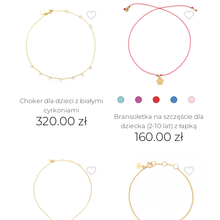
Choker dla dzieci z białymi
cyrkoniami
Bransoletka na szczęście dla
320.00
zł
dziecka (2-10 lat) z łapką
160.00
zł
Ten
produkt
ma
wiele
wariantów.
Opcje
można
wybrać