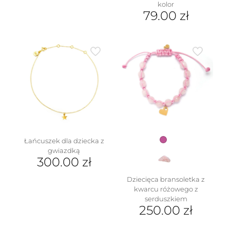
Ten
kolor
produkt
79.00
zł
ma
Ten
wiele
produkt
wariantów.
ma
Opcje
wiele
można
wariantów.
wybrać
Opcje
na
można
stronie
wybrać
produktu
na
stronie
produktu
Łańcuszek dla dziecka z
gwiazdką
300.00
zł
Dziecięca bransoletka z
kwarcu różowego z
serduszkiem
250.00
zł