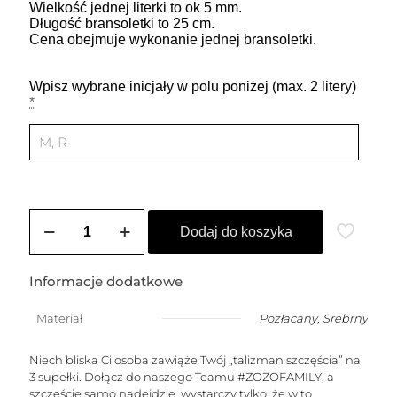
Wielkość jednej literki to ok 5 mm.
Długość bransoletki to 25 cm.
Cena obejmuje wykonanie jednej bransoletki.
Wpisz wybrane inicjały w polu poniżej (max. 2 litery)
*
ilość
Bransoletka
Dodaj do koszyka
na
szczęście
z
Informacje dodatkowe
dowolnymi
literkami
Materiał
Pozłacany
,
Srebrny
i
serduszkiem
Niech bliska Ci osoba zawiąże Twój „talizman szczęścia” na
3 supełki. Dołącz do naszego Teamu #ZOZOFAMILY, a
szczęście samo nadejdzie, wystarczy tylko, że w to