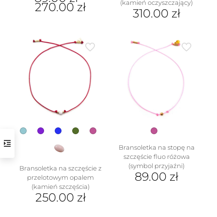
(kamień oczyszczający)
270.00
zł
310.00
zł
Ten
Ten
produkt
produkt
ma
ma
wiele
wiele
wariantów.
wariantów.
Opcje
Opcje
można
można
wybrać
wybrać
na
na
stronie
stronie
produktu
produktu
Bransoletka na stopę na
szczęście fluo różowa
(symbol przyjaźni)
Bransoletka na szczęście z
89.00
zł
przelotowym opalem
(kamień szczęścia)
250.00
zł
Ten