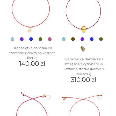
wariantów.
Opcje
można
wybrać
na
stronie
produktu
Bransoletka damska na
szczęście z dowolną wiszącą
literką
Bransoletka damska na
140.00
zł
szczęście z cytrynem w
kształcie stożka (kamień
Ten
sukcesu)
produkt
310.00
zł
ma
wiele
Ten
wariantów.
produkt
Opcje
ma
można
wiele
wybrać
wariantów.
na
Opcje
stronie
można