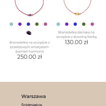
produktu
wybrać
na
stronie
produktu
Bransoletka damska na
szczęście z dowolną literką
130.00
zł
Bransoletka na szczęście z
przelotowym ametystem
Ten
(kamień harmonii)
produkt
250.00
zł
ma
wiele
Ten
wariantów.
produkt
Opcje
ma
można
wiele
wybrać
wariantów.
na
Opcje
stronie
można
produktu
wybrać
Warszawa
na
stronie
Śródmieście