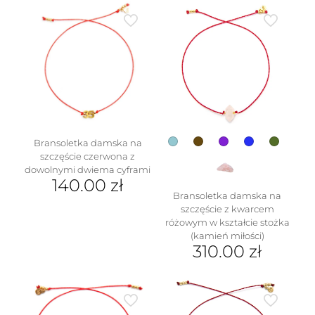
produkt
ma
wiele
wariantów.
Opcje
można
wybrać
na
stronie
produktu
w
Bransoletka damska na
szczęście czerwona z
dowolnymi dwiema cyframi
140.00
zł
Bransoletka damska na
szczęście z kwarcem
różowym w kształcie stożka
(kamień miłości)
310.00
zł
Ten
produkt
ma
wiele