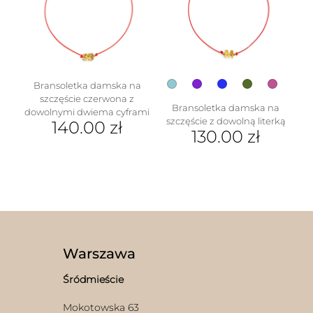
na
można
stronie
wybrać
produktu
na
stronie
produktu
Bransoletka damska na
szczęście czerwona z
Bransoletka damska na
dowolnymi dwiema cyframi
szczęście z dowolną literką
140.00
zł
130.00
zł
Ten
produkt
ma
wiele
wariantów.
Opcje
można
wybrać
Warszawa
na
stronie
Śródmieście
produktu
Mokotowska 63