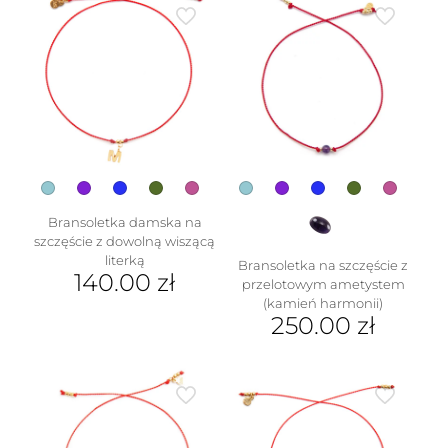
ma
wiele
wariantów.
Opcje
można
wybrać
na
stronie
produktu
Bransoletka damska na
szczęście z dowolną wiszącą
literką
Bransoletka na szczęście z
140.00
zł
przelotowym ametystem
(kamień harmonii)
Ten
250.00
zł
produkt
ma
Ten
wiele
produkt
wariantów.
ma
Opcje
wiele
można
wariantów.
wybrać
Opcje