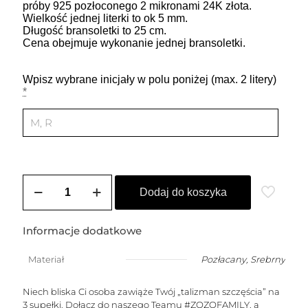
próby 925 pozłoconego 2 mikronami 24K złota.
Wielkość jednej literki to ok 5 mm.
Długość bransoletki to 25 cm.
Cena obejmuje wykonanie jednej bransoletki.
Wpisz wybrane inicjały w polu poniżej (max. 2 litery)
*
ilość
Bransoletka
Dodaj do koszyka
na
szczęście
z
Informacje dodatkowe
dowolnymi
literkami
Materiał
Pozłacany
,
Srebrny
i
serduszkiem
Niech bliska Ci osoba zawiąże Twój „talizman szczęścia” na
3 supełki. Dołącz do naszego Teamu #ZOZOFAMILY, a