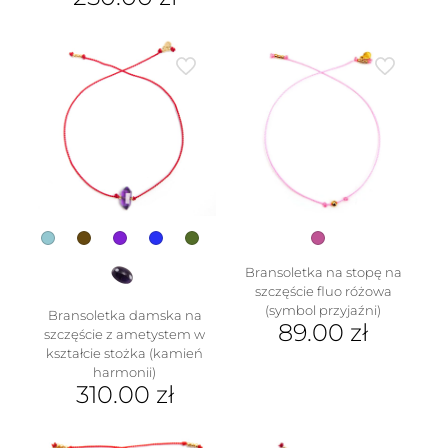
Ten
produkt
ma
wiele
wariantów.
Opcje
można
wybrać
na
w
stronie
produktu
Bransoletka na stopę na
szczęście fluo różowa
(symbol przyjaźni)
Bransoletka damska na
89.00
zł
szczęście z ametystem w
kształcie stożka (kamień
harmonii)
310.00
zł
Ten
produkt