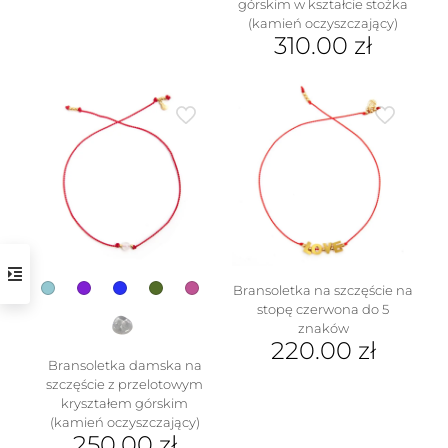
górskim w kształcie stożka
(kamień oczyszczający)
310.00
zł
Ten
produkt
ma
wiele
wariantów.
Opcje
można
wybrać
na
stronie
produktu
Bransoletka na szczęście na
stopę czerwona do 5
znaków
220.00
zł
Bransoletka damska na
szczęście z przelotowym
kryształem górskim
(kamień oczyszczający)
250.00
zł