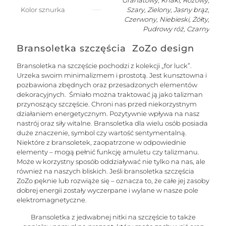
dmuchanym
Granatowy, Khaki, Różowy,
słoneczkiem
Kolor sznurka
Szary, Zielony, Jasny brąz,
Czerwony, Niebieski, Żółty,
Pudrowy róż, Czarny
Bransoletka szczęścia ZoZo design
Bransoletka na szczęście pochodzi z kolekcji „for luck”.
Urzeka swoim minimalizmem i prostotą. Jest kunsztowna i
pozbawiona zbędnych oraz przesadzonych elementów
dekoracyjnych. Śmiało można traktować ją jako talizman
przynoszący szczęście. Chroni nas przed niekorzystnym
działaniem energetycznym. Pozytywnie wpływa na nasz
nastrój oraz siły witalne. Bransoletka dla wielu osób posiada
duże znaczenie, symbol czy wartość sentymentalną.
Niektóre z bransoletek, zaopatrzone w odpowiednie
elementy – mogą pełnić funkcję amuletu czy talizmanu.
Może w korzystny sposób oddziaływać nie tylko na nas, ale
również na naszych bliskich. Jeśli bransoletka szczęścia
ZoZo pęknie lub rozwiąże się – oznacza to, że całe jej zasoby
dobrej energii zostały wyczerpane i wylane w nasze pole
elektromagnetyczne.
Bransoletka z jedwabnej nitki na szczęście to także