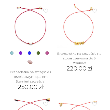
wiele
produkt
wariantów.
ma
Opcje
wiele
można
wariantów.
wybrać
Opcje
na
można
stronie
wybrać
produktu
na
stronie
produktu
Bransoletka na szczęście na
stopę czerwona do 5
znaków
220.00
zł
Bransoletka na szczęście z
przelotowym opalem
(kamień szczęścia)
250.00
zł
Ten
produkt
ma
wiele