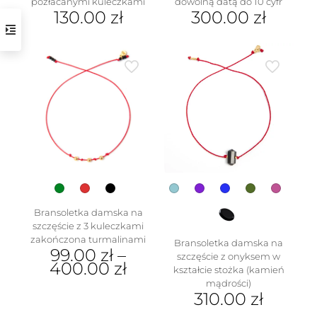
pozłacanymi kuleczkami
dowolną datą do 10 cyfr
130.00
zł
300.00
zł
w
Bransoletka damska na
szczęście z 3 kuleczkami
zakończona turmalinami
Bransoletka damska na
99.00
zł
–
szczęście z onyksem w
400.00
zł
kształcie stożka (kamień
mądrości)
Ten
310.00
zł
produkt
ma
Ten