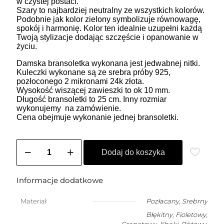
w czystej postaci.
Szary to najbardziej neutralny ze wszystkich kolorów.
Podobnie jak kolor zielony symbolizuje równowagę,
spokój i harmonię. Kolor ten idealnie uzupełni każdą
Twoją stylizacje dodając szczęście i opanowanie w
życiu.
Damska bransoletka wykonana jest jedwabnej nitki.
Kuleczki wykonane są ze srebra próby 925,
pozłoconego 2 mikronami 24k złota.
Wysokość wiszącej zawieszki to ok 10 mm.
Długość bransoletki to 25 cm. Inny rozmiar
wykonujemy na zamówienie.
Cena obejmuje wykonanie jednej bransoletki.
ilość
ZOZO
Dodaj do koszyka
CHARMS
-
bransoletka
Informacje dodatkowe
damska
na
Materiał
Pozłacany
,
Srebrny
szczęście
Błękitny, Fioletowy,
z