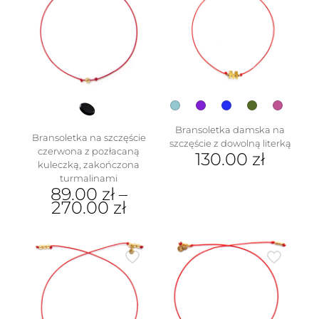
wariantów.
Opcje
można
wybrać
na
stronie
produktu
Bransoletka damska na
Bransoletka na szczęście
szczęście z dowolną literką
czerwona z pozłacaną
130.00
zł
kuleczką, zakończona
Ten
turmalinami
89.00
zł
–
produkt
270.00
zł
ma
wiele
Ten
wariantów.
produkt
Opcje
ma
można
wiele
wybrać
wariantów.
na
Opcje
stronie
można
produktu