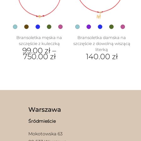
wybrać
na
stronie
produktu
Bransoletka męska na
Bransoletka damska na
szczęście z kuleczką
szczęście z dowolną wiszącą
99.00
zł
–
literką
750.00
zł
140.00
zł
Ten
Ten
produkt
produkt
ma
ma
wiele
wiele
wariantów.
wariantów.
Opcje
Opcje
można
można
wybrać
wybrać
Warszawa
na
na
stronie
stronie
Śródmieście
produktu
produktu
Mokotowska 63