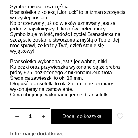
Symbol miłości i szczęścia
Bransoletka z kolekcji „for luck” to talizman szczęścia
w czystej postaci.
Kolor czerwony już od wieków uznawany jest za
jeden z najsilniejszych kolorów, pełen mocy.
Symbolizuje miłość, radość i życie! Bransoletka na
szczęście zostanie stworzona z myślą o Tobie. Jej
moc sprawi, że każdy Twój dzień stanie się
wyjątkowy!
Bransoletka wykonana jest z jedwabnej nitki.
Kuleczki oraz przywieszka wykonane są ze srebra
próby 925, pozłoconego 2 mikronami 24k złota.
Średnica zawieszki to ok. 10 mm.
Długość bransoletki to ok. 25 cm. inne rozmiary
wykonujemy na zamówienie.
Cena obejmuje wykonanie jednej bransoletki.
ilość
Bransoletka
Dodaj do koszyka
damska
na
szczęście
Informacje dodatkowe