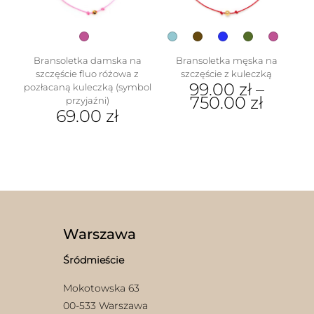
produktu
stronie
produktu
Bransoletka damska na
Bransoletka męska na
szczęście fluo różowa z
szczęście z kuleczką
99.00
zł
–
pozłacaną kuleczką (symbol
750.00
zł
przyjaźni)
69.00
zł
Ten
produkt
ma
wiele
wariantów.
Opcje
można
wybrać
na
Warszawa
stronie
produktu
Śródmieście
Mokotowska 63
00-533 Warszawa