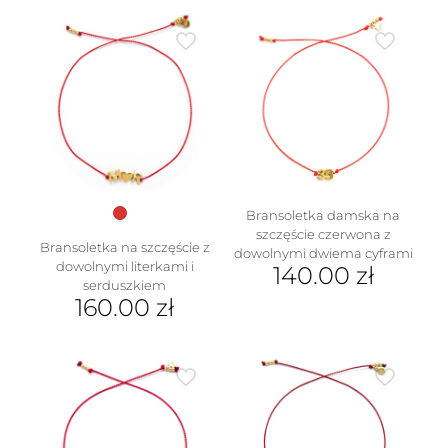
ma
produkt
wiele
ma
wariantów.
wiele
Opcje
wariantów.
można
Opcje
wybrać
można
na
wybrać
stronie
na
produktu
stronie
produktu
Bransoletka damska na
szczęście czerwona z
Bransoletka na szczęście z
dowolnymi dwiema cyframi
dowolnymi literkami i
140.00
zł
serduszkiem
160.00
zł
Ten
produkt
ma
wiele
wariantów.
Opcje
można