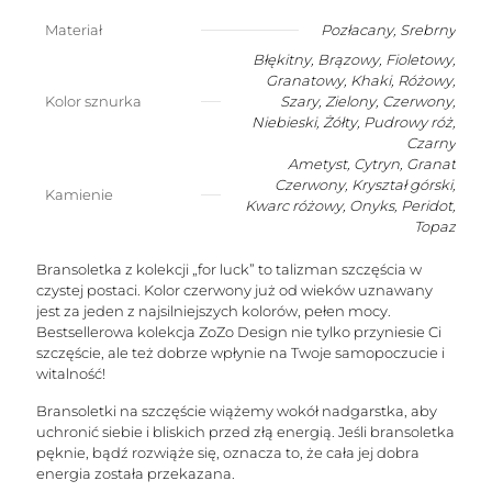
z
symbolem
Materiał
Pozłacany
,
Srebrny
KWIATU
Błękitny, Brązowy, Fioletowy,
ŻYCIA
-
Granatowy, Khaki, Różowy,
TALIZMAN
Kolor sznurka
Szary, Zielony, Czerwony,
Niebieski, Żółty, Pudrowy róż,
Czarny
Ametyst
,
Cytryn
,
Granat
Czerwony
,
Kryształ górski
,
Kamienie
Kwarc różowy
,
Onyks
,
Peridot
,
Topaz
Bransoletka z kolekcji „for luck” to talizman szczęścia w
czystej postaci. Kolor czerwony już od wieków uznawany
jest za jeden z najsilniejszych kolorów, pełen mocy.
Bestsellerowa kolekcja ZoZo Design nie tylko przyniesie Ci
szczęście, ale też dobrze wpłynie na Twoje samopoczucie i
witalność!
Bransoletki na szczęście wiążemy wokół nadgarstka, aby
uchronić siebie i bliskich przed złą energią. Jeśli bransoletka
pęknie, bądź rozwiąże się, oznacza to, że cała jej dobra
energia została przekazana.