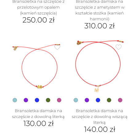
Bransoletka na szczęście z
Bransoletka damska na
przelotowym opalem
szczęście z ametystem w
(kamień szczęścia)
kształcie stożka (kamień
250.00
zł
harmonii)
310.00
zł
Ten
produkt
Ten
ma
produkt
wiele
ma
wariantów.
wiele
Opcje
wariantów.
można
Opcje
wybrać
można
na
wybrać
stronie
na
produktu
stronie
produktu
Bransoletka damska na
Bransoletka damska na
szczęście z dowolną literką
szczęście z dowolną wiszącą
130.00
zł
literką
140.00
zł
Ten
produkt
Ten