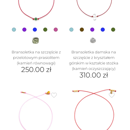
wybrać
na
stronie
produktu
Bransoletka na szczęście z
Bransoletka damska na
przelotowym prasiolitem
szczęście z kryształem
(kamień równowagi)
górskim w kształcie stożka
250.00
zł
(kamień oczyszczający)
310.00
zł
Ten
produkt
Ten
ma
produkt
wiele
ma
wariantów.
wiele
Opcje
wariantów.
można
Opcje
wybrać
można
na
wybrać
stronie
na