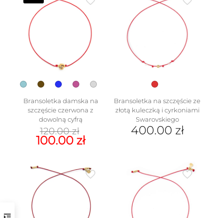
Bransoletka damska na
Bransoletka na szczęście ze
szczęście czerwona z
złotą kuleczką i cyrkoniami
dowolną cyfrą
Swarovskiego
Pierwotna
400.00
zł
120.00
zł
cena
Aktualna
100.00
zł
wynosiła:
cena
Ten
120.00 zł.
wynosi:
produkt
100.00 zł.
ma
wiele
wariantów.
Opcje
można
wybrać