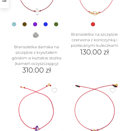
na
stronie
produktu
Bransoletka na szczęście
czerwona z koniczynką i
pozłacanymi kuleczkami
Bransoletka damska na
130.00
zł
w
szczęście z kryształem
górskim w kształcie stożka
(kamień oczyszczający)
310.00
zł
Ten
produkt
ma
wiele
wariantów.
Opcje
można
wybrać
na
stronie