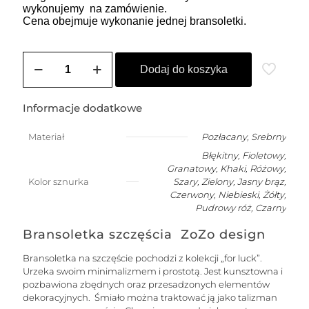
wykonujemy na zamówienie.
Cena obejmuje wykonanie jednej bransoletki.
ilość
Bransoletka
Dodaj do koszyka
damska
na
szczęście
Informacje dodatkowe
z
6
Materiał
Pozłacany
,
Srebrny
kuleczkami
Błękitny, Fioletowy,
Granatowy, Khaki, Różowy,
Kolor sznurka
Szary, Zielony, Jasny brąz,
Czerwony, Niebieski, Żółty,
Pudrowy róż, Czarny
Bransoletka szczęścia ZoZo design
Bransoletka na szczęście pochodzi z kolekcji „for luck”.
Urzeka swoim minimalizmem i prostotą. Jest kunsztowna i
pozbawiona zbędnych oraz przesadzonych elementów
dekoracyjnych. Śmiało można traktować ją jako talizman