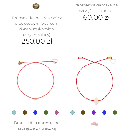
Bransoletka damska na
szczęście z łapką
160.00
zł
Bransoletka na szczęście z
przelotowym kwarcem
Ten
dymnym (kamień
produkt
oczyszczający)
ma
250.00
zł
wiele
wariantów.
Ten
Opcje
produkt
można
ma
wybrać
wiele
na
wariantów.
stronie
Opcje
produktu
można
wybrać
na
stronie
produktu
Bransoletka damska na
szczęście z kuleczką