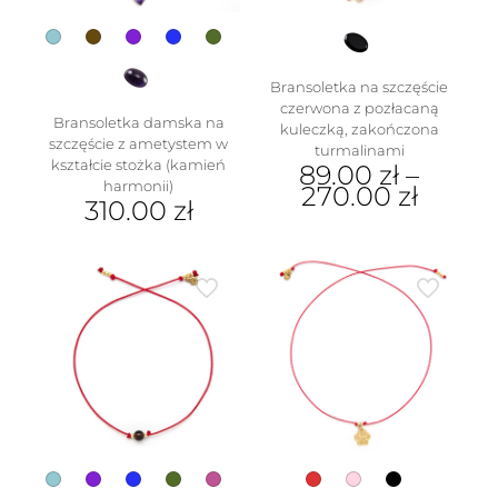
produktu
Bransoletka na szczęście
czerwona z pozłacaną
Bransoletka damska na
kuleczką, zakończona
szczęście z ametystem w
turmalinami
kształcie stożka (kamień
89.00
zł
–
harmonii)
270.00
zł
310.00
zł
Ten
Ten
produkt
produkt
ma
ma
wiele
wiele
wariantów.
wariantów.
Opcje
Opcje
można
można
wybrać
wybrać
na
na
stronie
stronie
produktu
produktu